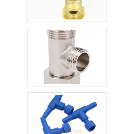
em equipamentos modernos, que se
ajustam a sua necessidade. O Grupo
Aparecida Tubos e Conexões de Aço é
uma empresa que tem despontado no
mercado pela seriedade e qualidade, que
comprovam sua essência de trazer o
melhor para os parceiros.