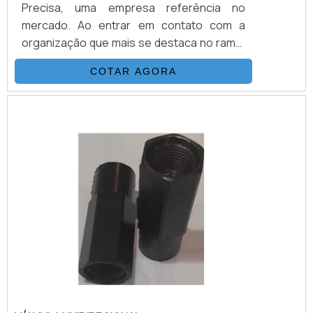
Precisa, uma empresa referência no
mercado. Ao entrar em contato com a
organização que mais se destaca no ramo,
o cliente receberá um suporte completo
COTAR AGORA
para sanar eventuais dúvidas sobre o
produto a ser adquirido.MAIS
INFORMAÇÕES SOBRE VÁLVULAS DE
CONTROLE DIRECIONALQuem quer
encontrar válvulas de controle direcional
em uma empresa que preza pela
segurança, enc...