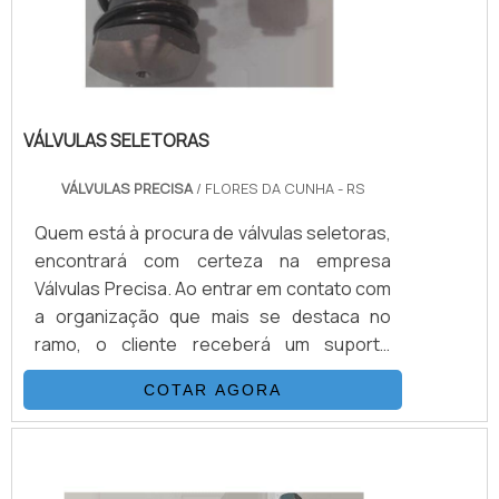
VÁLVULAS SELETORAS
VÁLVULAS PRECISA
/ FLORES DA CUNHA - RS
Quem está à procura de válvulas seletoras,
encontrará com certeza na empresa
Válvulas Precisa. Ao entrar em contato com
a organização que mais se destaca no
ramo, o cliente receberá um suporte
completo para sanar eventuais dúvidas
COTAR AGORA
sobre o produto a ser adquirido.Quando o
quesito é válvulas seletoras, com a melhor
mão de obra da Válvulas Precisa o cliente
poderá contar com excelente custo-