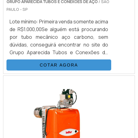
GRUPO APARECIDA TUBOS E CONEXÕES DE AÇO
/ SÃO
PAULO - SP
Lote mínimo: Primeira venda somente acima
de R$1.000,00Se alguém está procurando
por tubo mecânico aço carbono, sem
dúvidas, conseguirá encontrar no site do
Grupo Aparecida Tubos e Conexões de
Aço. Recebendo uma cotação por meio da
COTAR AGORA
maior empresa da área e descobrindo a
maior referência de qualidade da área de
atuação, a compra não terá erros.Quando a
busca é por tubo mecânico aço carbono,
com os melhores profissionais do Grupo
Aparecida Tubos e Conexões de Aço irá
encontrar precisão com comprometimento
com os resultados dos clientes.MAIS
DETALHES SOBRE O TUBO MECÂNICO AÇO
CARBONOHá muitas maneiras eficientes de