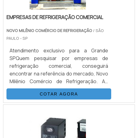
EMPRESAS DE REFRIGERAÇÃO COMERCIAL
NOVO MILÊNIO COMÉRCIO DE REFRIGERAÇÃO
/ SÃO
PAULO - SP
Atendimento exclusivo para a Grande
SPQuem pesquisar por empresas de
refrigeração comercial, conseguirá
encontrar na referência do mercado, Novo
Milênio Comércio de Refrigeração. Ao
solicitar um orçamento na organização que
COTAR AGORA
melhor atende no ramo, o cliente terá
acesso a serviços prestados por uma
equipe experiente e preparada para
solucionar qualquer demanda.MAIS
INFORMAÇÕES SOBRE EMPRESAS DE
REFRIGERAÇÃO COMERCIALSe alguém