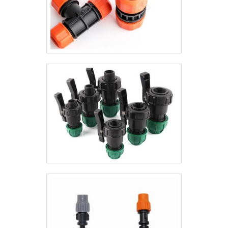
aos clientes uma estrutura com: Escritório
de alta qualidade onde são realizadas as
atividades; Amplo catálogo de produtos
para atender as mais diversas
necessidades; Tecnologia de ponta. Tudo
para se certificar que se tenha tubos de
aço carbono DIN 2440 com proteção. Ainda
focando na qualidade em tubos de aço
carbono DIN 2440, deve-se ter a exatidão
em orçar com empresas que prezam por
produtos e serviços que tenham ótima
qualidade e precisão, pequenos detalhes,
mas de grande valia para saber a
procedência e seriedade da
empresa.Esses e outros motivos são a
razão pela qual o Grupo Aparecida Tubos e
Conexões de Aço é comprometido com os
serviços quando se explana o segmento de