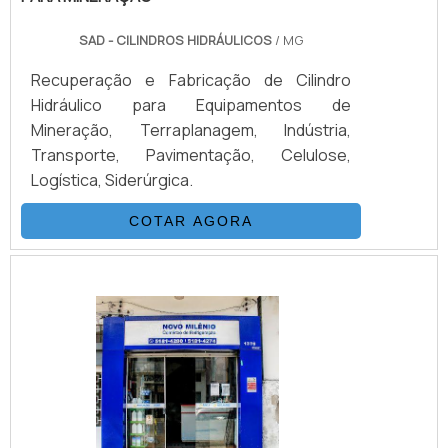
idoneidade em tudo que faz, comprovando
sua essência de trazer o melhor aos
SAD - CILINDROS HIDRÁULICOS
/ MG
clientes no mercado.
Recuperação e Fabricação de Cilindro
Hidráulico para Equipamentos de
Mineração, Terraplanagem, Indústria,
Transporte, Pavimentação, Celulose,
Logística, Siderúrgica.
COTAR AGORA