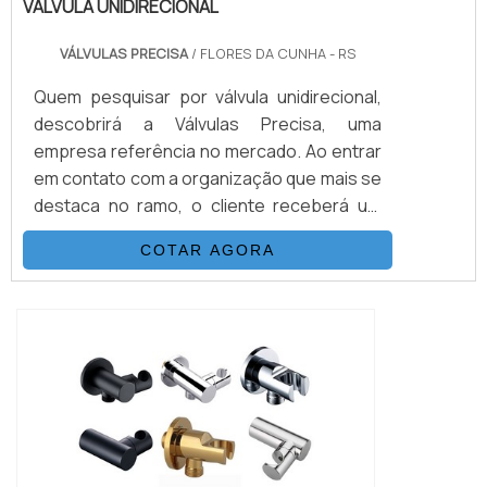
VÁLVULA UNIDIRECIONAL
VÁLVULAS PRECISA
/ FLORES DA CUNHA - RS
Quem pesquisar por válvula unidirecional,
descobrirá a Válvulas Precisa, uma
empresa referência no mercado. Ao entrar
em contato com a organização que mais se
destaca no ramo, o cliente receberá um
suporte completo para sanar eventuais
COTAR AGORA
dúvidas sobre o produto a ser
adquirido.Quando o interesse é por válvula
unidirecional, com os melhores
profissionais da Válvulas Precisa o cliente
encontrará excelente custo-benefício e
diversas opções d...