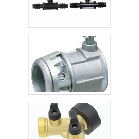
tubos e conexões de aço carbono. O
objetivo é disponibilizar sempre a qualidade
final para fidelização do cliente com
parcerias duradouras. O time dispõe de
funcionários de alta qualidade que esperam
seu contato para melhor
atender.GARANTIA E ASSERTIVIDADE NO
SEGMENTOSomente no Grupo Aparecida
Tubos e Conexões de Aço existem as
melhores condições para quem deseja
achar o que precisa para tubos e conexões
de aço carbono. São diversas opções
disponibilizadas, como Tubos
centrifugados em aço inox e ligas especiais
e tubos calandrados com chapa de até 5"
com ótima qualidade e proteção.A empresa
conta com um time de profissionais
qualificados para o serviço, além de investir