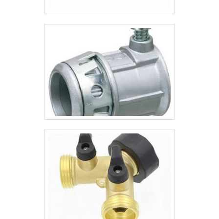
no ramo; Profissionais constantemente
treinados; Diversas opções de pagamento
disponíveis; Distribuição autorizada das
melhores marcas; Estoque capaz de suprir
demandas das indústrias de todos os
segmentos; Atendimento
personalizado. GARANTIA DE QUALIDADE
COMPROVADASomente na Valfluid
Acessórios Industriais tem o que há de
melhor no ramo de válvula amônia. Sempre
de olho no mercado, traz novidades em
itens como válvula de retenção e cotovelo
galvanizado.Isso se deve ao fato de ser
uma empresa responsável e
comprometida com seus serviços,
qualificações construídas por focar suas
ações no resultado final, tendo escritório
de alta qualidade onde são realizadas as