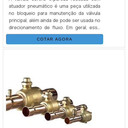
atuador pneumático é uma peça utilizada
no bloqueio para manutenção da válvula
principal, além ainda de pode ser usada no
direcionamento de fluxo. Em geral, esse
tipo de válvula utiliza uma esfera oca,
COTAR AGORA
perfurada e pivotante que serve para
assegurar o controle do fluxo de fluidos ou
gases e esse movimento realizado
juntamente com um atuador pneumático
garante maior rapidez e
eficiência.Conheça mais...