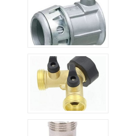
sociais e altamente qualificada, padrões
possíveis por contar com escritório de alta
qualidade onde são realizadas as atividades
e estrutura suficiente para atender todas
as demandas. Esses fatores, somados a
um time com colaboradores proativos e
especialistas dedicados, garantem o
sucesso de cada cliente de ponta a
ponta.Aproveite a visita para acessar o
nosso site e saber mais sobre a empresa,
nossos serviços e produtos. Se preferir,
entre em contato com um dos nossos
consultores e solicite um orçamento!