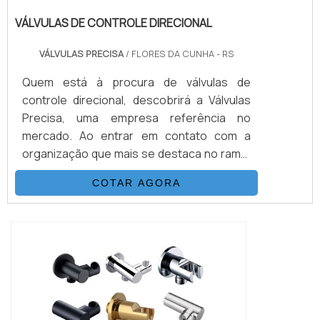
VÁLVULAS DE CONTROLE DIRECIONAL
VÁLVULAS PRECISA
/ FLORES DA CUNHA - RS
Quem está à procura de válvulas de
controle direcional, descobrirá a Válvulas
Precisa, uma empresa referência no
mercado. Ao entrar em contato com a
organização que mais se destaca no ramo,
o cliente receberá um suporte completo
COTAR AGORA
para sanar eventuais dúvidas sobre o
produto a ser adquirido.MAIS
INFORMAÇÕES SOBRE VÁLVULAS DE
CONTROLE DIRECIONALQuem quer
encontrar válvulas de controle direcional
em uma empresa que preza pela
segurança, enc...