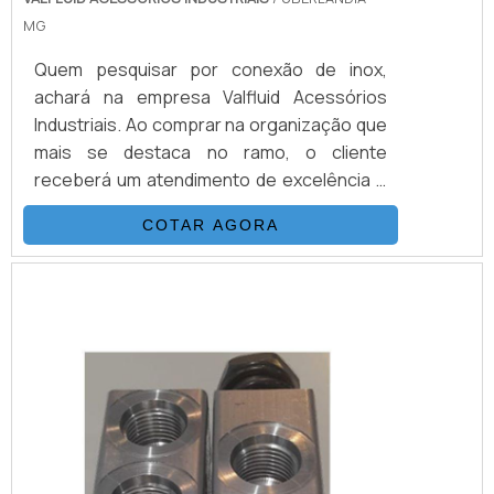
MG
Quem pesquisar por conexão de inox,
achará na empresa Valfluid Acessórios
Industriais. Ao comprar na organização que
mais se destaca no ramo, o cliente
receberá um atendimento de excelência e
terá a garantia de adquirir produtos que
COTAR AGORA
solucionem qualquer demanda.Quando a
procura é por conexão de inox, com a
melhor mão de obra da Valfluid Acessórios
Industriais o cliente obterá precisão e
diversas opções de pagamento.MAIS
DETALHES SOBRE CO...