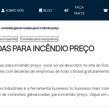
FAÇA
SOBRE NÓS
BLOG
PARTE
»
conexões galvanizadas para incêndio preço
era tripartida
Conexões para mangueiras
AS PARA INCÊNDIO PREÇO
s para incêndio preço, você só vai descobrir no site do So
ente com dezenas de empresas de todo o Brasil gratuitament
 Industriais é a ferramenta business to business mais com
to de conexões galvanizadas para incêndio preço, clique em