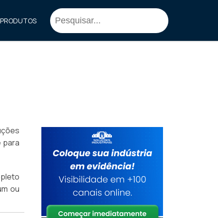
PRODUTOS
luções
e para
pleto
 um ou