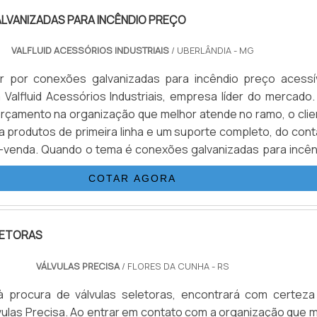
LVANIZADAS PARA INCÊNDIO PREÇO
VALFLUID ACESSÓRIOS INDUSTRIAIS
/ UBERLÂNDIA - MG
 por conexões galvanizadas para incêndio preço acessív
 Valfluid Acessórios Industriais, empresa líder do mercado.
 orçamento na organização que melhor atende no ramo, o clie
a produtos de primeira linha e um suporte completo, do cont
ós-venda. Quando o tema é conexões galvanizadas para incên
com a melhor mão de obra da Valfluid Acessórios Industriais...
COTAR AGORA
LETORAS
VÁLVULAS PRECISA
/ FLORES DA CUNHA - RS
 procura de válvulas seletoras, encontrará com certeza
ulas Precisa. Ao entrar em contato com a organização que m