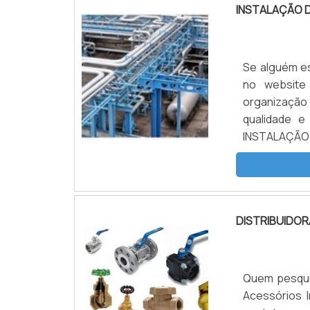
INSTALAÇÃO 
Se alguém es
no website
organização
qualidade 
INSTALAÇÃO 
empresa seg
mercado qua
roscadas, a
resultado ao
DISTRIBUIDOR
visar apenas
ótima qualid
que mostram
muitas forma
Quem pesquis
área de atu
Acessórios I
escolha qua