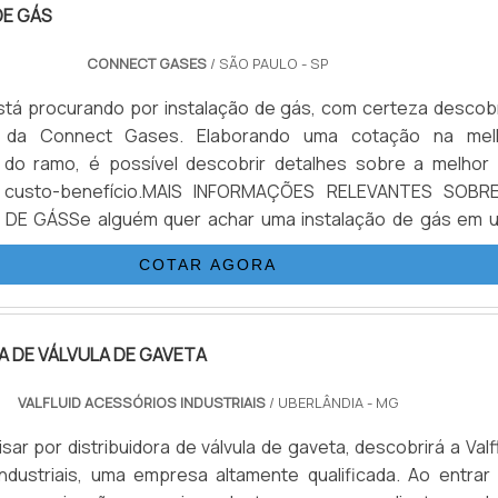
DE GÁS
CONNECT GASES
/ SÃO PAULO - SP
tá procurando por instalação de gás, com certeza descobr
 da Connect Gases. Elaborando uma cotação na mel
 do ramo, é possível descobrir detalhes sobre a melhor
e custo-benefício.MAIS INFORMAÇÕES RELEVANTES SOBR
DE GÁSSe alguém quer achar uma instalação de gás em 
ura, encontra na Connect Gases. Com grande expressão
COTAR AGORA
ndo o assunto é válvulas solenóides e conexões anilha
 companhia foca em tecnologia e desenvolvimento no que g
 cliente.Sem perder o foco na instalação de gás, mais do 
A DE VÁLVULA DE GAVETA
 lucratividade, deve oferecer produtos e serviços que ten
ade e excelente custo-benefício, características simples, 
VALFLUID ACESSÓRIOS INDUSTRIAIS
/ UBERLÂNDIA - MG
 o comprometimento da empresa com seus clientes.Exis
s diferentes de demonstrar conhecimento e autoridade em 
ar por distribuidora de válvula de gaveta, descobrirá a Valf
ação. Os motivos pelos quais a Connect Gases é a mel
ndustriais, uma empresa altamente qualificada. Ao entrar
ndo precisar de instalação de gás: Colaboradores proativ