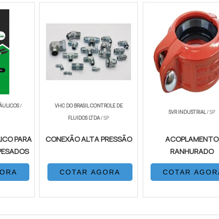
RÁULICOS
/
VHC DO BRASIL CONTROLE DE
SVR INDUSTRIAL
/ SP
FLUIDOS LTDA
/ SP
LICO PARA
CONEXÃO ALTA PRESSÃO
ACOPLAMENTO
PESADOS
RANHURADO
GORA
COTAR AGORA
COTAR AGOR