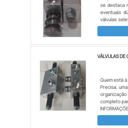
se destaca 
eventuais d
válvulas sel
poderá conta
o territór...
VÁLVULAS DE 
Quem está à p
Precisa, um
organização
completo par
INFORMAÇÕ
encontrar vá
segurança, e