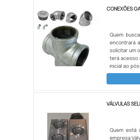
CONEXÕES GA
Quem buscar
encontrará a
solicitar um
terá acesso 
inicial ao p
preço justo, 
VÁLVULAS SE
Quem está à
empresa Válv