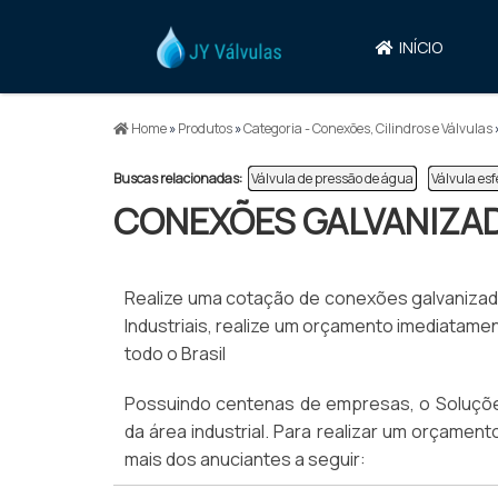
INÍCIO
Home
»
Produtos
»
Categoria - Conexões, Cilindros e Válvulas
Buscas relacionadas:
Válvula de pressão de água
Válvula esf
CONEXÕES GALVANIZAD
Realize uma cotação de conexões galvanizada
Industriais, realize um orçamento imediatam
todo o Brasil
Possuindo centenas de empresas, o Soluções
da área industrial. Para realizar um orçamen
mais dos anuciantes a seguir: