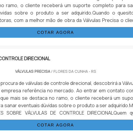
no ramo, o cliente receberá um suporte completo para sa
úvidas sobre o produto a ser adquirido.Quando o quesit
etoras, com a melhor mão de obra da Válvulas Precisa o clie
r com excelente custo-benefício e atendimento eficaz em t
COTAR AGORA
CONTROLE DIRECIONAL
VÁLVULAS PRECISA
/ FLORES DA CUNHA - RS
rocura de válvulas de controle direcional, descobrirá a Válv
a empresa referência no mercado. Ao entrar em contato co
 que mais se destaca no ramo, o cliente receberá um supo
a sanar eventuais dúvidas sobre o produto a ser adquirido.M
ES SOBRE VÁLVULAS DE CONTROLE DIRECIONALQuem q
lvulas de controle direcional em uma empresa que preza p
COTAR AGORA
nc...