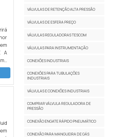
VÁLVULAS DE RETENÇÃO ALTA PRESSÃO
VÁLVULAS DE ESFERA PREÇO
irá
VÁLVULAS REGULADORAS TESCOM
hor
 em
VÁLVULAS PARA INSTRUMENTAÇÃO
E A
uma
CONEXÕES INDUSTRIAIS
 de
CONEXÕES PARA TUBULAÇÕES
s e
INDUSTRIAIS
era
que
VÁLVULAS E CONEXÕES INDUSTRIAIS
ham
COMPRAR VÁLVULA REGULADORA DE
mas
PRESSÃO
tem
uma
CONEXÃO ENGATE RÁPIDO PNEUMÁTICO
luid
hor
 em
CONEXÃO PARA MANGUEIRA DE GÁS
os;