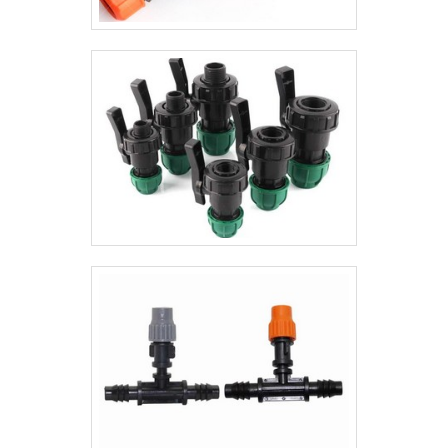
explora o segmento de válvulas, tubos,
conexões industriais e acessórios. A
empresa busca sempre a qualidade final
para fidelização do cliente com parcerias
duradouras.QUALIDADE COMPROVADA NO
SEGMENTOSomente na Valfluid Acessórios
Industriais é possível encontrar a solução
para quem busca válvulas, tubos,
conexões industriais e acessórios. São
diversas opções de itens oferecidos, como
esguicho de bronze e chave de fluxo para
água tipo palheta com ótima qualidade e
assertividade.Com o objetivo de trazer a
satisfação a todos os clientes, a empresa
entende que seu melhor destaque é
conquistar a confiança de cada um. Tudo
isso só é possível através do investimento
em equipamentos modernos e