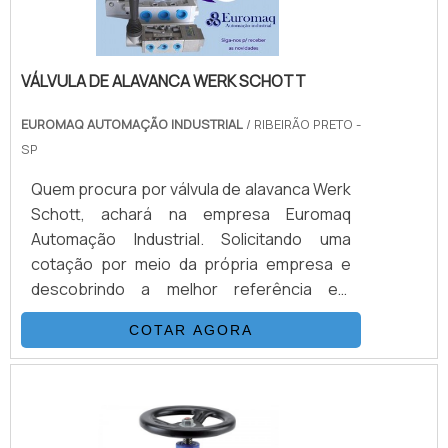
idoneidade em tudo que faz onde garante a
melhor experiência para parceiros novos e
antigos.
VÁLVULA DE ALAVANCA WERK SCHOTT
EUROMAQ AUTOMAÇÃO INDUSTRIAL
/ RIBEIRÃO PRETO -
SP
Quem procura por válvula de alavanca Werk
Schott, achará na empresa Euromaq
Automação Industrial. Solicitando uma
cotação por meio da própria empresa e
descobrindo a melhor referência em
qualidade, a aquisição é mais
COTAR AGORA
assertiva.Quando o assunto é válvula de
alavanca Werk Schott, com os melhores
profissionais da Euromaq Automação
Industrial o cliente conseguirá excelente
custo-benefício com pagamento