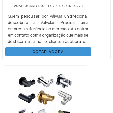
VÁLVULAS PRECISA
/ FLORES DA CUNHA - RS
Quem pesquisar por válvula unidirecional,
descobrirá a Válvulas Precisa, uma
empresa referência no mercado. Ao entrar
em contato com a organização que mais se
destaca no ramo, o cliente receberá um
suporte completo para sanar eventuais
COTAR AGORA
dúvidas sobre o produto a ser
adquirido.Quando o interesse é por válvula
unidirecional, com os melhores
profissionais da Válvulas Precisa o cliente
encontrará excelente custo-benefício e
diversas opções d...