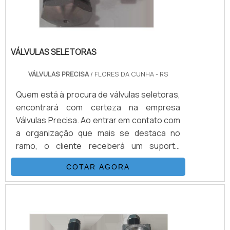
VÁLVULAS SELETORAS
VÁLVULAS PRECISA
/ FLORES DA CUNHA - RS
Quem está à procura de válvulas seletoras,
encontrará com certeza na empresa
Válvulas Precisa. Ao entrar em contato com
a organização que mais se destaca no
ramo, o cliente receberá um suporte
completo para sanar eventuais dúvidas
COTAR AGORA
sobre o produto a ser adquirido.Quando o
quesito é válvulas seletoras, com a melhor
mão de obra da Válvulas Precisa o cliente
poderá contar com excelente custo-
benefício e atendimento eficaz em todo o