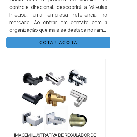
controle direcional, descobrirá a Válvulas
Precisa, uma empresa referência no
mercado. Ao entrar em contato com a
organização que mais se destaca no ramo,
o cliente receberá um suporte completo
COTAR AGORA
para sanar eventuais dúvidas sobre o
produto a ser adquirido.MAIS
INFORMAÇÕES SOBRE VÁLVULAS DE
CONTROLE DIRECIONALQuem quer
encontrar válvulas de controle direcional
em uma empresa que preza pela
segurança, enc...
IMAGEM ILUSTRATIVA DE REGULADOR DE