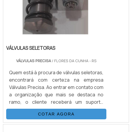
VÁLVULAS SELETORAS
VÁLVULAS PRECISA
/ FLORES DA CUNHA - RS
Quem está à procura de válvulas seletoras,
encontrará com certeza na empresa
Válvulas Precisa. Ao entrar em contato com
a organização que mais se destaca no
ramo, o cliente receberá um suporte
completo para sanar eventuais dúvidas
COTAR AGORA
sobre o produto a ser adquirido.Quando o
quesito é válvulas seletoras, com a melhor
mão de obra da Válvulas Precisa o cliente