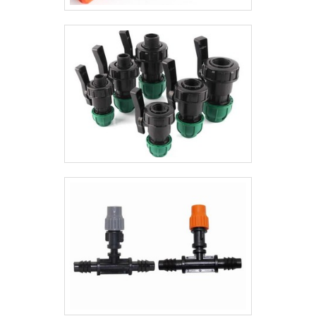
tecnologia de ponta, como válvula de
segurança e atuador elétrico com ótima
qualidade e tecnologia.Com o objetivo de
trazer a satisfação a todos os clientes, a
empresa entende que seu melhor
destaque é conquistar a confiança de cada
um. Tudo isso só é possível através do
investimento em equipamentos modernos
e profissionais experientes. A Bermo é uma
empresa que tem despontado no
segmento pela seriedade e qualidade, o
que fecha todo o ciclo de entrega com
excelência para cada cliente.