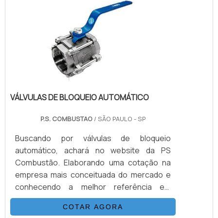
VÁLVULAS DE BLOQUEIO AUTOMÁTICO
P.S. COMBUSTAO
/ SÃO PAULO - SP
Buscando por válvulas de bloqueio
automático, achará no website da PS
Combustão. Elaborando uma cotação na
empresa mais conceituada do mercado e
conhecendo a melhor referência em
qualidade.Quando a busca é por válvulas de
COTAR AGORA
bloqueio automático, com os profissionais