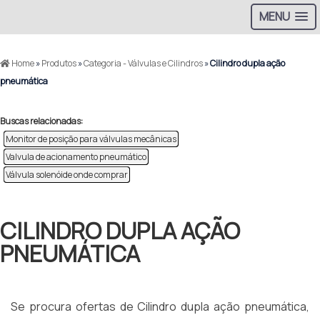
MENU
Home
»
Produtos
»
Categoria - Válvulas e Cilindros
»
Cilindro dupla ação
pneumática
Buscas relacionadas:
Monitor de posição para válvulas mecânicas
Valvula de acionamento pneumático
Válvula solenóide onde comprar
CILINDRO DUPLA AÇÃO
PNEUMÁTICA
Se procura ofertas de Cilindro dupla ação pneumática,