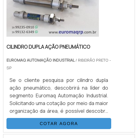
CILINDRO DUPLA AÇÃO PNEUMÁTICO
EUROMAQ AUTOMAÇÃO INDUSTRIAL
/ RIBEIRÃO PRETO -
SP
Se o cliente pesquisa por cilindro dupla
ação pneumático, descobrirá na líder do
segmento Euromaq Automação Industrial.
Solicitando uma cotação por meio da maior
organização da área, é possível descobrir
detalhes sobre a melhor em qualidade e
COTAR AGORA
custo-benefício.DETALHES SOBRE O
CILINDRO DUPLA AÇÃO PNEUMÁTICAQuem