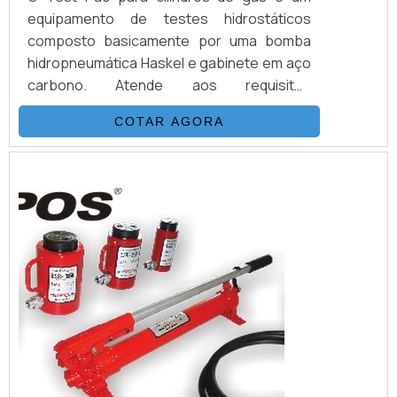
equipamento de testes hidrostáticos
composto basicamente por uma bomba
hidropneumática Haskel e gabinete em aço
carbono. Atende aos requisitos
estabelecidos pela portaria INMETRO/IPEM
COTAR AGORA
para testes de expansão volumétrica.
Outros produtos disponíveis são
necessários para a realização do teste,
como camisa d´água, paine de buretas
(Certificado RBC) e etc.Acionados por ar
comprimido de compressor, algun...