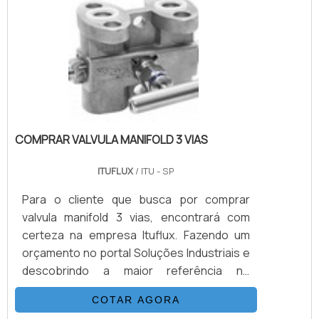
operação e nos manejos para os
usuários.A instalação do produto torna os
processos muito eficazes e rentáveis. Ele
reduz a.
COMPRAR VALVULA MANIFOLD 3 VIAS
ITUFLUX
/ ITU - SP
Para o cliente que busca por comprar
valvula manifold 3 vias, encontrará com
certeza na empresa Ituflux. Fazendo um
orçamento no portal Soluções Industriais e
descobrindo a maior referência no
mercado em seu próprio segmento.
COTAR AGORA
Quando a busca é por comprar valvula