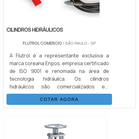
CILINDROS HIDRÁULICOS
FLUTROL COMERCIO
/ SÃO PAULO - SP
A Flutrol é a representante exclusiva a
marca coreana Enpos, empresa certificado
de ISO 9001 e renomada na área de
tecnologia hidráulica. Os cilindros
hidráulicos são comercializados em
diversos modelos de pressão, pesando até
COTAR AGORA
700 kg/cm2.Os cilindros disponibilizam
análises de pressões de até 2.000 kg/cm2
e faixas de cursos variadas mínimas de
cinco a 20 mm e máxima de 50 a 500 mm.
Compatíveis para bombas manuais de 11