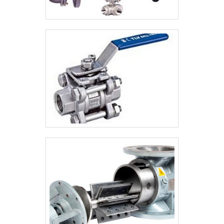
empresa comprometida com seus serviços
e que preza pela segurança,
características possíveis pelo fato de ter
escritório de alta qualidade onde são
realizadas as atividades e sede em
localização privilegiada no Triângulo
Mineiro.Esses fatores, somados a um time
com equipe multidisciplinar de consultores
associados e equipe de alta qualidade,
fecham o ciclo de entrega com excelência
para toda a carteira de clientes.