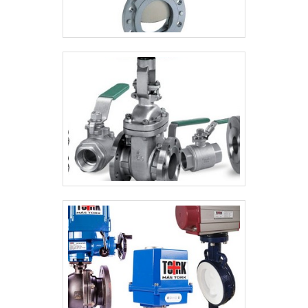
tornado destaque quando pensamos em
uma empresa que entrega confiança e
produtos de qualidade. Alguns desses
motivos são: Mais de 15 anos de atuação
no ramo; Profissionais constantemente
treinados; Diversas opções de pagamento
disponíveis; Distribuição autorizada das
melhores marcas; Estoque capaz de suprir
demandas das indústrias de todos os
segmentos; Atendimento
personalizado.GARANTIA E ASSERTIVIDADE
NO SEGMENTOSomente na Valfluid
Acessórios Industriais tem a solução ideal
para flange sobreposto aço inox. Sempre
de olho no mercado, traz novidades em
itens como tubo de aço carbono com
costura e chave de fluxo para água tipo
palheta.Isso se deve ao fato de ser uma