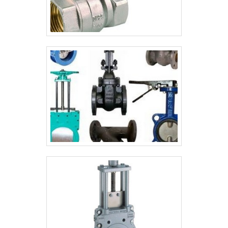
cliente.Ainda focando na qualidade em
flange sobreposto aço inox, mais do que
visar apenas lucratividade, deve oferecer
produtos e serviços que tenham ótima
qualidade e excelente custo-benefício,
pequenos detalhes, mas de grande valia
para saber a procedência e seriedade da
empresa.É importante lembrar que o
produto deve sempre ser adquirido com
companhias especializadas no segmento.
Esse tipo de cuidado ajuda a garantir a
qualidade e durabilidade dos materiais, além
de evitar prejuízos com substituições
frequentes de produtos que não cumprem
com suas funções adequadamente. Assim,
é possível poupar gastos
desnecessários.Existem diversos motivos
para a Valfluid Acessórios Industriais ter se