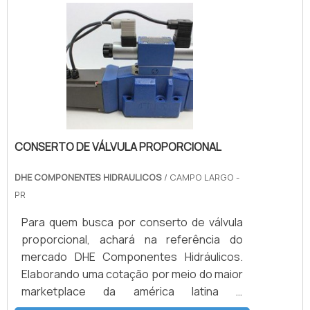
tubo com ótima qualidade e excelente
custo-benefício.A empresa conta com um
time de profissionais qualificados para o
serviço, além de investir em equipamentos
modernos, que se ajustam a sua
necessidade. A Solution Controles é uma
empresa que tem despontado no
segmento por toda seriedade e qualidade,
CONSERTO DE VÁLVULA PROPORCIONAL
o que fecha todo o ciclo de entrega com
excelência para seus
DHE COMPONENTES HIDRAULICOS
/ CAMPO LARGO -
parceiros.Certificações: ISO
PR
9001:2015EHEDGABSAPI 6DMSSAPI
Para quem busca por conserto de válvula
598INMETROPEDATEXASTMCEAPI 607 FIRE
proporcional, achará na referência do
SAFENACESILASMEIECEXANSI3A
mercado DHE Componentes Hidráulicos.
Elaborando uma cotação por meio do maior
marketplace da américa latina e
encontrando a líder em qualidade.UM