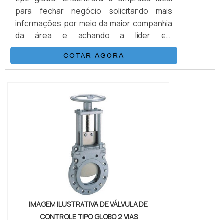
para fechar negócio solicitando mais
informações por meio da maior companhia
da área e achando a líder em
qualidade.Quando a busca é por válvula de
COTAR AGORA
controle tipo globo, com a melhor mão de
obra da Solution Controles encontrará
ótima qualidade com soluções com
produtos de alta confiabilidade, tecnologia
e qualidade.INFORMAÇÕES SOBRE A
VÁLVULA DE CONTROLE TIPO ...
IMAGEM ILUSTRATIVA DE VÁLVULA DE
CONTROLE TIPO GLOBO 2 VIAS