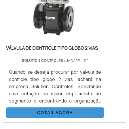
VÁLVULA DE CONTROLE TIPO GLOBO 2 VIAS
SOLUTION CONTROLES
/ JACAREI - SP
Quando se deseja procurar por válvula de
controle tipo globo 2 vias, achará na
empresa Solution Controles. Solicitando
uma cotação na maior especialista do
segmento e encontrando a organização
mais competente do ramo, a aquisição é
COTAR AGORA
mais assertiva.DETALHES SOBRE A
VÁLVULA DE CONTROLE TIPO GLOBO 2