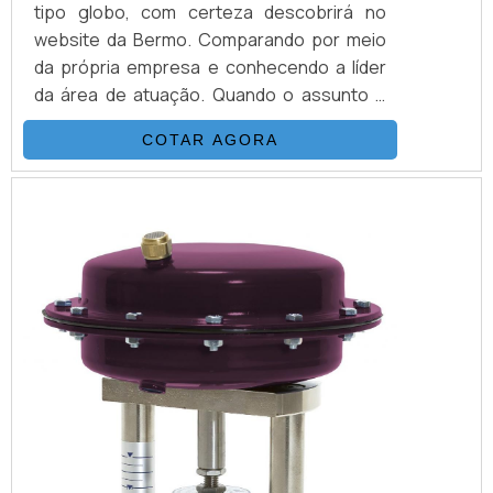
tipo globo, com certeza descobrirá no
website da Bermo. Comparando por meio
da própria empresa e conhecendo a líder
da área de atuação. Quando o assunto é
válvula de controle tipo globo, na Bermo o
COTAR AGORA
cliente atingirá tecnologia com alto nível
técnico de seus projetos.MAIS DETALHES
SOBRE VÁLVULA DE CONTROLE TIPO
GLOBOA Bermo foca seus recursos em
produzir uma estrutura aos clientes que
está em uma ár...