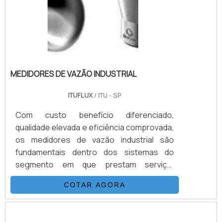
MEDIDORES DE VAZÃO INDUSTRIAL
ITUFLUX
/ ITU - SP
Com custo benefício diferenciado,
qualidade elevada e eficiência comprovada,
os medidores de vazão industrial são
fundamentais dentro dos sistemas do
segmento em que prestam serviço,
atuando na análise da quantidade de
COTAR AGORA
líquidos, gases e sólidos que transitam em
um espaço específico durante um
determinado período de tempo.DETALHES