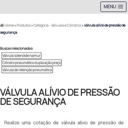
MENU
Home
»
Produtos
»
Categoria - Válvulas e Cilindros
»
válvula alívio de pressão de
segurança
Buscas relacionadas:
Válvula solenóide namur
Cilindro pneumático dupla ação preço
Válvula de retenção pneumatica
VÁLVULA ALÍVIO DE PRESSÃO
DE SEGURANÇA
Realize uma cotação de válvula alívio de pressão de