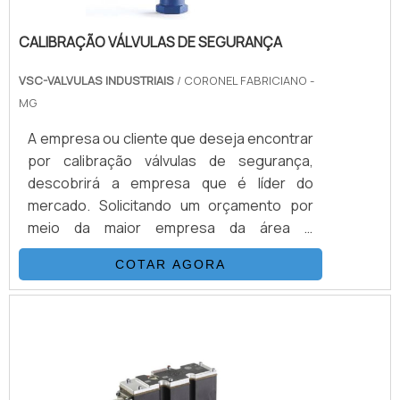
CALIBRAÇÃO VÁLVULAS DE SEGURANÇA
VSC-VALVULAS INDUSTRIAIS
/ CORONEL FABRICIANO -
MG
A empresa ou cliente que deseja encontrar
por calibração válvulas de segurança,
descobrirá a empresa que é líder do
mercado. Solicitando um orçamento por
meio da maior empresa da área e
conhecendo a melhor em qualidade e custo
COTAR AGORA
benefício.DETALHES SOBRE CALIBRAÇÃO
VÁLVULAS DE SEGURANÇAQuem busca por
calibração válvulas de segurança em uma
empresa responsável, encontra o site da
VSC - Válvulas Industriais. Atuando com
válvula gaveta e válvula guilhotina