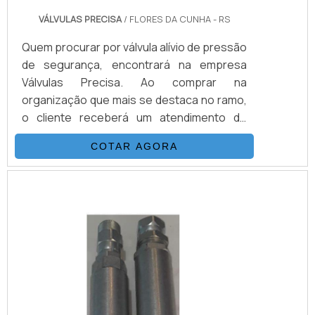
VÁLVULAS PRECISA
/ FLORES DA CUNHA - RS
Quem procurar por válvula alívio de pressão
de segurança, encontrará na empresa
Válvulas Precisa. Ao comprar na
organização que mais se destaca no ramo,
o cliente receberá um atendimento de
excelência e terá a garantia de adquirir
COTAR AGORA
produtos que solucionem qualquer
demanda.Quando o assunto é válvula alívio
de pressão de segurança, com os
profissionais da Válvulas Precisa o cliente
encontrará precisão e 70 modelos de
válvulas disponíveis.D...