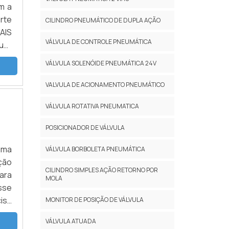
m a
rte
CILINDRO PNEUMÁTICO DE DUPLA AÇÃO
AIS
VÁLVULA DE CONTROLE PNEUMÁTICA
uer
ela
VÁLVULA SOLENÓIDE PNEUMÁTICA 24V
VALVULA DE ACIONAMENTO PNEUMÁTICO
VÁLVULA ROTATIVA PNEUMATICA
POSICIONADOR DE VÁLVULA
 uma
VÁLVULA BORBOLETA PNEUMÁTICA
ção
CILINDRO SIMPLES AÇÃO RETORNO POR
ara
MOLA
sse
cisa
MONITOR DE POSIÇÃO DE VÁLVULA
VÁLVULA ATUADA