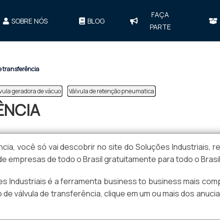
FAÇA
SOBRE NÓS
BLOG
PARTE
e transferência
vula geradora de vácuo
Válvula de retenção pneumatica
ÊNCIA
ia, você só vai descobrir no site do Soluções Industriais, re
empresas de todo o Brasil gratuitamente para todo o Brasi
 Industriais é a ferramenta business to business mais com
o de válvula de transferência, clique em um ou mais dos anuci