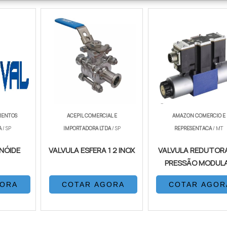
MENTOS
ACEPIL COMERCIAL E
AMAZON COMERCIO E
A
/ SP
IMPORTADORA LTDA
/ SP
REPRESENTACA
/ MT
NÓIDE
VALVULA ESFERA 1 2 INOX
VALVULA REDUTORA
PRESSÃO MODUL
GORA
COTAR AGORA
COTAR AGOR