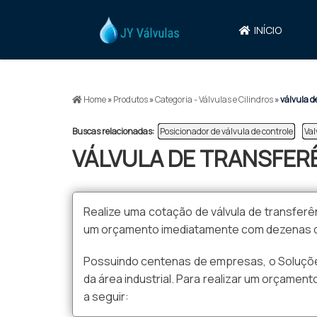
INÍCIO
>
Home
»
Produtos
»
Categoria - Válvulas e Cilindros
»
válvula d
Buscas relacionadas:
Posicionador de válvula de controle
Val
VÁLVULA DE TRANSFER
Realize uma cotação de válvula de transferênc
um orçamento imediatamente com dezenas de 
Possuindo centenas de empresas, o Soluções
da área industrial. Para realizar um orçament
a seguir: