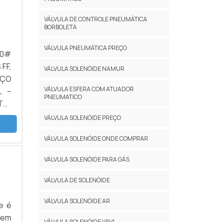
nal.
 que
VÁLVULA DE CONTROLE PNEUMÁTICA
BORBOLETA
ido
sos
VÁLVULA PNEUMÁTICA PREÇO
ido
FF,
ema
VÁLVULA SOLENÓIDE NAMUR
hor
VÁLVULA ESFERA COM ATUADOR
L –
á a
PNEUMATICO
TO:
lém
ssa
VÁLVULA SOLENÓIDE PREÇO
sar
VÁLVULA SOLENÓIDE ONDE COMPRAR
 em
.Ou
VÁLVULA SOLENÓIDE PARA GÁS
 nos
 de
VÁLVULA DE SOLENÓIDE
sua
VÁLVULA SOLENÓIDE AR
e é
ica
tem
609
VÁLVULA SOLENÓIDE VSV1