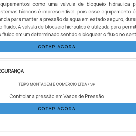
equipamentos como uma valvula de bloqueio hidraulica p
stemas hídricos é imprescindível, pois esse equipamento é
ncia para manter a pressão da água em estado seguro, dura
o fluido. A valvula de bloqueio hidraulica é utilizada para permit
fluido em um determinado sentido e bloquear o fluxo no sent
eça pode ser considerada também como uma válvula direcio
COTAR AGORA
devido a essa função de bloqueio.Detalhes importantes sobr
bloqueio hidraulicaSimplificadamente, a valvula de bloqu
 é empregada em várias aplicações hídricas nas quai
SEGURANÇA
por limitar a pressão em todo o circuito ou em parte dele, s
 pré-selecionado. Uma das suas principais utilidades
TEIPS MONTAGEM E COMERCIO LTDA
/ SP
to é a proteção dos sistema hidráulicos e seus equipamen
cargas. Caso o fluido seja impulsionado a entrar pela via
Controlar a pressão em Vasos de Pressão
sento é empurrado contra a sua sede e, dessa forma, o fl
COTAR AGORA
uso da valvula de bloqueio hidraulica tem como intui
:Proteger o equipamento contra danos causados p
porcionar alívio da pressão;Bloqueio hídrico;Proteção 
ráulicos;Impedir a contaminação por refluxo.Em outras palav