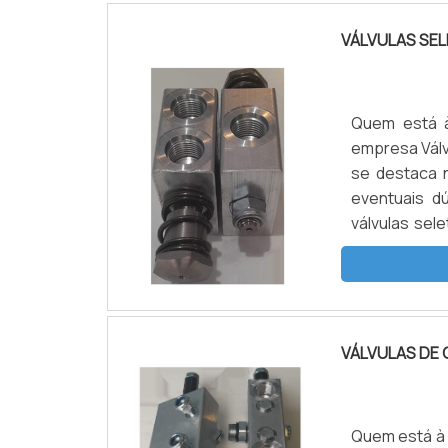
VÁLVULAS SE
Quem está à
empresa Válv
se destaca 
eventuais d
válvulas sel
poderá conta
o territór...
VÁLVULAS DE 
Quem está à p