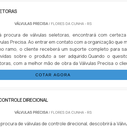
LETORAS
VÁLVULAS PRECISA
/ FLORES DA CUNHA - RS
 procura de válvulas seletoras, encontrará com certeza
ulas Precisa. Ao entrar em contato com a organização que m
no ramo, o cliente receberá um suporte completo para sa
úvidas sobre o produto a ser adquirido.Quando o quesit
etoras, com a melhor mão de obra da Válvulas Precisa o clie
r com excelente custo-benefício e atendimento eficaz em t
COTAR AGORA
CONTROLE DIRECIONAL
VÁLVULAS PRECISA
/ FLORES DA CUNHA - RS
rocura de válvulas de controle direcional, descobrirá a Válv