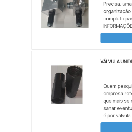
Precisa, um
organização
completo par
INFORMAÇÕ
encontrar vá
segurança, e
VÁLVULA UNID
Quem pesquis
empresa ref
que mais se 
sanar eventu
é por válvula
o cliente enc