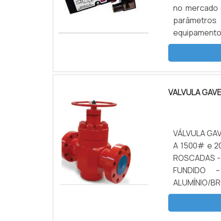
no mercado 
categoria A. 
parâmetros
contar com u
equipamentos
regulamentar
válvula so
característic
VALVULA GAV
VÁLVULA GAVE
A 1500# e 
ROSCADAS - 
FUNDIDO 
ALUMÍNIO/B
CONSULTA A