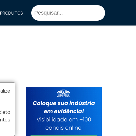
PRODUTOS
alize
l
pleto
antes