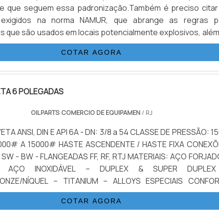
e que seguem essa padronização.Também é preciso citar
Por esse motivo, o mais indicado ao necessitar desse utensíl
 exigidos na norma NAMUR, que abrange as regras p
ma empresa qualificada e experiente no ramo..
 que são usados em locais potencialmente explosivos, além
 padrões de acoplamento, entre outras questões.Estrutura
COTAR AGORA
lenóide NAMURA válvula solenóide NAMUR possui algu
as .
ETA 6 POLEGADAS
OILPARTS COMERCIO DE EQUIPAMEN
/ RJ
TA ANSI, DIN E API 6A - DN: 3/8 a 54 CLASSE DE PRESSÃO: 1
2000# A 15000# HASTE ASCENDENTE / HASTE FIXA CONEXÕ
SW - BW - FLANGEADAS FF, RF, RTJ MATERIAIS: AÇO FORJAD
– AÇO INOXIDÁVEL – DUPLEX & SUPER DUPLE
RONZE/NÍQUEL – TITANIUM – ALLOYS ESPECIAIS CONFO
CIONAMENTO: MANUAL
COTAR AGORA