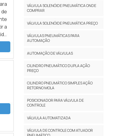
ara
VÁLVULA SOLENÓIDE PNEUMÁTICA ONDE
COMPRAR
 de
nte
VÁLVULA SOLENÓIDE PNEUMÁTICA PREÇO
ir a
ido
VÁLVULAS PNEUMÁTICAS PARA
AUTOMAÇÃO
nal
e a
AUTOMAÇÃO DE VÁLVULAS
eio
s é
CILINDRO PNEUMÁTICO DUPLA AÇÃO
PREÇO
endo
 de
CILINDRO PNEUMÁTICO SIMPLES AÇÃO
tos
RETORNO MOLA
 de
POSICIONADOR PARA VÁLVULA DE
uxo
CONTROLE
tos
elo
VÁLVULA AUTOMATIZADA
dos
VÁLVULA DE CONTROLE COM ATUADOR
ras,
PNEUMÁTICO