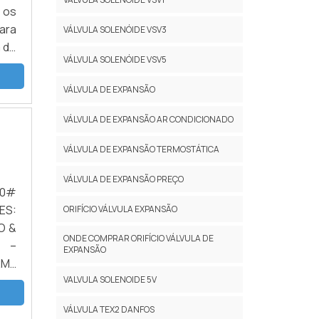
 os
io é
ara
VÁLVULA SOLENÓIDE VSV3
 de
VÁLVULA SOLENÓIDE VSV5
 da
mas
VÁLVULA DE EXPANSÃO
VÁLVULA DE EXPANSÃO AR CONDICIONADO
VÁLVULA DE EXPANSÃO TERMOSTÁTICA
VÁLVULA DE EXPANSÃO PREÇO
50#
ES:
ORIFÍCIO VÁLVULA EXPANSÃO
O &
ONDE COMPRAR ORIFÍCIO VÁLVULA DE
X –
EXPANSÃO
RME
VALVULA SOLENOIDE 5V
VÁLVULA TEX2 DANFOS