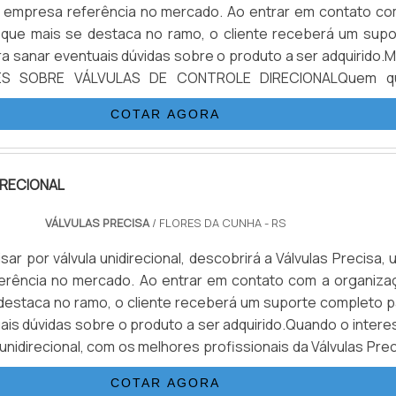
a empresa referência no mercado. Ao entrar em contato co
 que mais se destaca no ramo, o cliente receberá um supo
a sanar eventuais dúvidas sobre o produto a ser adquirido.M
ES SOBRE VÁLVULAS DE CONTROLE DIRECIONALQuem q
lvulas de controle direcional em uma empresa que preza p
COTAR AGORA
nc...
IRECIONAL
VÁLVULAS PRECISA
/ FLORES DA CUNHA - RS
ar por válvula unidirecional, descobrirá a Válvulas Precisa,
erência no mercado. Ao entrar em contato com a organiza
destaca no ramo, o cliente receberá um suporte completo p
ais dúvidas sobre o produto a ser adquirido.Quando o intere
 unidirecional, com os melhores profissionais da Válvulas Pre
ontrará excelente custo-benefício e diversas opções d...
COTAR AGORA