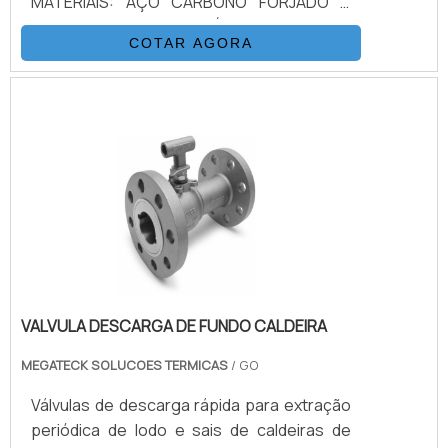
MATERIAIS: AÇO CARBONO FORJADO &
FUNDIDO – AÇO INOXIDÁVEL – DUPLEX &
COTAR AGORA
SUPER DUPLEX –
ALUMÍNIO/BRONZE/NÍQUEL – TITANIUM –
ALLOYS ESPECIAIS CONFORME CONSULTA
ACIONAMENTO: MANUAL
VALVULA DESCARGA DE FUNDO CALDEIRA
MEGATECK SOLUCOES TERMICAS
/ GO
Válvulas de descarga rápida para extração
periódica de lodo e sais de caldeiras de