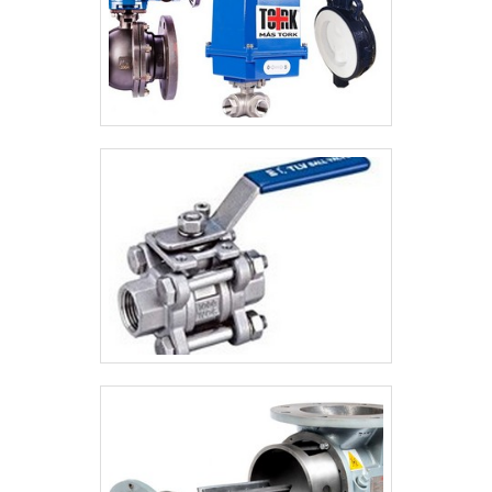
variados com tecnologia de ponta, como
tubo de aço carbono com costura e curva
inox 304.É uma empresa altamente
qualificada e comprometida com seus
serviços, qualificações possíveis pelo fato
de possuir escritório de alta qualidade onde
são realizadas as atividades e sistema de
distribuição capaz de atender indústrias de
todos os segmentos. Todos esses
fatores, agregados a uma equipe
multidisciplinar de consultores associados
e equipe de alta qualidade, garantem a
melhor experiência para os clientes.