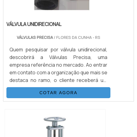
VÁLVULA UNIDIRECIONAL
VÁLVULAS PRECISA
/ FLORES DA CUNHA - RS
Quem pesquisar por válvula unidirecional,
descobrirá a Válvulas Precisa, uma
empresa referência no mercado. Ao entrar
em contato com a organização que mais se
destaca no ramo, o cliente receberá um
suporte completo para sanar eventuais
COTAR AGORA
dúvidas sobre o produto a ser
adquirido.Quando o interesse é por válvula
unidirecional, com os melhores
profissionais da Válvulas Precisa o cliente
encontrará excelente custo-benefício e
diversas opções d...