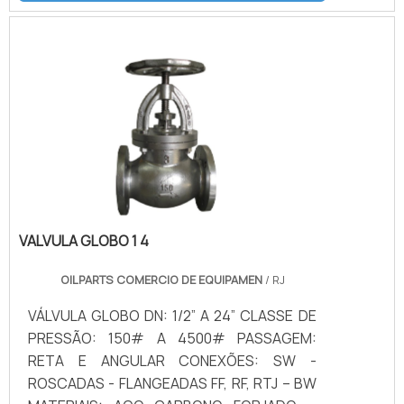
equipamento possui molas encapsuladas
em formato de cartuchos, que são
instalados em seu interior, atuando na
abertura e/ou fechamento, sem que haja a
necessidade de utilizar ar comprimido no
acionamento em um dos sentidos. Assim.
VALVULA GLOBO 1 4
OILPARTS COMERCIO DE EQUIPAMEN
/ RJ
VÁLVULA GLOBO DN: 1/2” A 24” CLASSE DE
PRESSÃO: 150# A 4500# PASSAGEM:
RETA E ANGULAR CONEXÕES: SW -
ROSCADAS - FLANGEADAS FF, RF, RTJ – BW