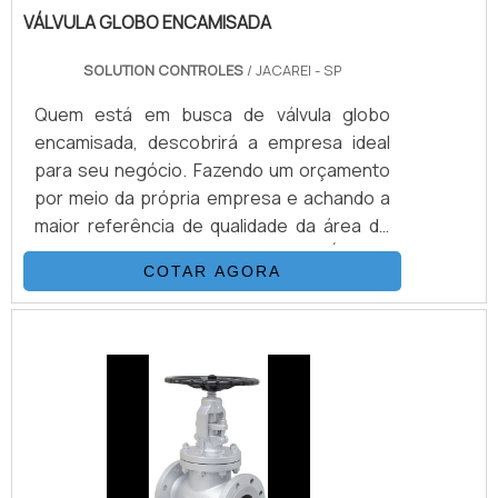
VÁLVULA GLOBO ENCAMISADA
SOLUTION CONTROLES
/ JACAREI - SP
Quem está em busca de válvula globo
encamisada, descobrirá a empresa ideal
para seu negócio. Fazendo um orçamento
por meio da própria empresa e achando a
maior referência de qualidade da área de
atuação.DETALHES SOBRE VÁLVULA
COTAR AGORA
GLOBO ENCAMISADAQuem precisa de
válvula globo encamisada em uma empresa
confiável, chega até a Solution Controles. A
empresa tem em seu escopo válvula
redutora de pressão e válvula backflow
Preventer, oferecendo sempre a melhor
opção para o cliente final.Ainda tratando-
se de válvula globo encamisada, deve-se