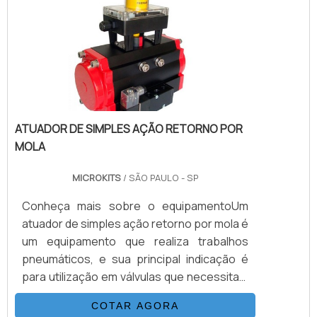
peso que impede o retorno do fluido. As
nosso site e saber mais sobre a empresa,
válvulas de retenção são amplamente
nossos serviços e produtos. Se preferir,
usadas em sistemas hidráulicos,
entre em contato com um dos nossos
pneumáticos, industriais e de
consultores e solicite um
abastecimento de água, garantindo
orçamento!Certificações: ISO
eficiência e segurança nos processos.
9001:2015EHEDGABSAPI 6DMSSAPI
598INMETROPEDATEXASTMCEAPI 607 FIRE
ATUADOR DE SIMPLES AÇÃO RETORNO POR
SAFENACESILASMEIECEXANSI3A
MOLA
MICROKITS
/ SÃO PAULO - SP
Conheça mais sobre o equipamentoUm
atuador de simples ação retorno por mola é
um equipamento que realiza trabalhos
pneumáticos, e sua principal indicação é
para utilização em válvulas que necessitam
de posicionamento de emergência ou
COTAR AGORA
posição de pane dentro do processo.O