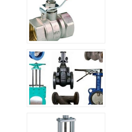
encontrar tubo de aço carbono com
costura e curva inox 304, focando em
tecnologia e desenvolvimento no que gera
resultado ao cliente.Ainda focando em
válvula esfera latão cromado, sempre
deve-se buscar uma empresa que tenha
produtos e serviços com ótima qualidade e
assertividade, características simples, mas
que mostram o comprometimento da
empresa com seus clientes.É importante
lembrar que o produto deve sempre ser
adquirido com companhias especializadas
no segmento. Esse tipo de cuidado ajuda a
garantir a qualidade e durabilidade dos
materiais, além de evitar prejuízos com
substituições frequentes de produtos que
não cumprem com suas funções
adequadamente. Assim, é possível poupar