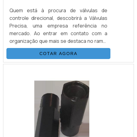
Quem está à procura de válvulas de
controle direcional, descobrirá a Válvulas
Precisa, uma empresa referência no
mercado. Ao entrar em contato com a
organização que mais se destaca no ramo,
o cliente receberá um suporte completo
COTAR AGORA
para sanar eventuais dúvidas sobre o
produto a ser adquirido.MAIS
INFORMAÇÕES SOBRE VÁLVULAS DE
CONTROLE DIRECIONALQuem quer
encontrar válvulas de controle direcional
em uma empresa que preza pela
segurança, enc...