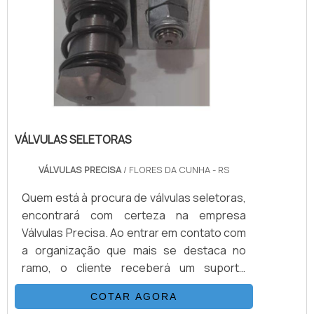
VÁLVULAS SELETORAS
VÁLVULAS PRECISA
/ FLORES DA CUNHA - RS
Quem está à procura de válvulas seletoras,
encontrará com certeza na empresa
Válvulas Precisa. Ao entrar em contato com
a organização que mais se destaca no
ramo, o cliente receberá um suporte
completo para sanar eventuais dúvidas
COTAR AGORA
sobre o produto a ser adquirido.Quando o