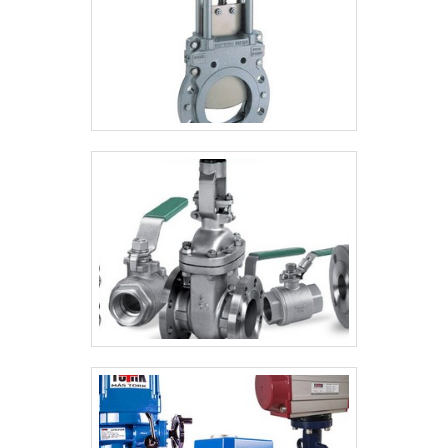
gastos desnecessários.Existem diversos
motivos para a Valfluid Acessórios
Industriais ter se tornado destaque quando
pensamos em uma empresa que entrega
confiança e produtos de qualidade. Alguns
desses motivos são: Mais de 15 anos de
atuação no ramo; Profissionais
constantemente treinados; Diversas
opções de pagamento disponíveis;
Distribuição autorizada das melhores
marcas; Estoque capaz de suprir
demandas das indústrias de todos os
segmentos; Atendimento personalizado. A
EMPRESA ESPECIALISTA DO
SEGMENTOSomente na Valfluid Acessórios
Industriais existe variedade e qualidade
quando o assunto for válvula esfera latão
cromado. É possível encontrar itens