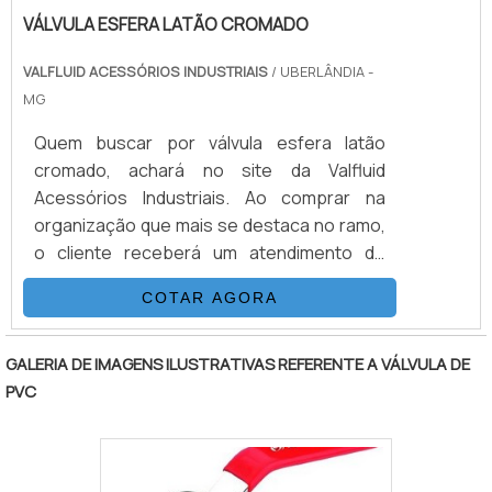
VÁLVULA ESFERA LATÃO CROMADO
VALFLUID ACESSÓRIOS INDUSTRIAIS
/ UBERLÂNDIA -
MG
Quem buscar por válvula esfera latão
cromado, achará no site da Valfluid
Acessórios Industriais. Ao comprar na
organização que mais se destaca no ramo,
o cliente receberá um atendimento de
excelência e terá a garantia de adquirir
COTAR AGORA
produtos que solucionem qualquer
demanda.ALGUNS DETALHES SOBRE
VÁLVULA ESFERA LATÃO CROMADOQuem
GALERIA DE IMAGENS ILUSTRATIVAS REFERENTE A VÁLVULA DE
precisa de válvula esfera latão cromado em
PVC
uma empresa comprometida com seus
serviços, vai até o site da Valfluid
Acessórios Industriais. É possível