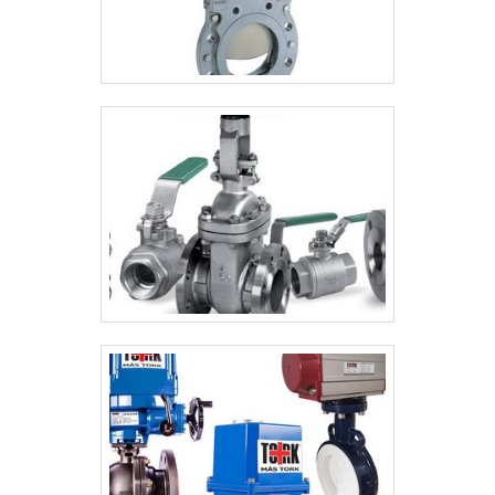
garantir o sucesso dos clientes. Na
organização é possível encontrar uma
equipe com profissionais que estão em
constante atualização que esperam seu
contato para melhor atender.GARANTIA DE
QUALIDADE COMPROVADASomente na
Solution Controles existem as melhores
variedades no segmento quando o assunto
for controle de fluídos industriais. É
possível encontrar itens variados com
tecnologia de ponta, como válvula redutora
de pressão e válvula backflow Preventer
com ótima qualidade e proteção.A empresa
conta com um time de profissionais
qualificados para o serviço, além de investir
em equipamentos modernos, que se
ajustam a sua necessidade. A Solution
Controles é uma empresa que tem sido