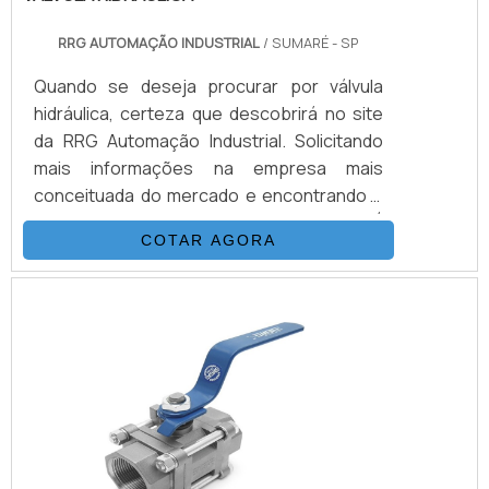
RRG AUTOMAÇÃO INDUSTRIAL
/ SUMARÉ - SP
Quando se deseja procurar por válvula
hidráulica, certeza que descobrirá no site
da RRG Automação Industrial. Solicitando
mais informações na empresa mais
conceituada do mercado e encontrando a
melhor referência em qualidade.É
COTAR AGORA
importante lembrar que o produto deve
sempre ser adquirido com empresas
especializadas no segmento. Esse tipo de
cuidado ajuda a garantir a qualidade e
durabilidade dos materiais, além de evitar
prejuízos com substituições frequentes de
peças defeituosas. Assim, é possível
poupar gastos desnecessários.DETALHES
SOBRE VÁLVULA HIDRÁULICASe alguém