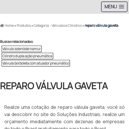
MENU
Home
»
Produtos
»
Categoria - Válvulas e Cilindros
»
reparo válvula gaveta
Buscas relacionadas:
Válvula solenóide namur
Cilindro dupla ação pneumática
Válvula borboleta com atuador pneumático
REPARO VÁLVULA GAVETA
Realize uma cotação de reparo válvula gaveta, você só
vai descobrir no site do Soluções Industriais, realize um
orçamento imediatamente com dezenas de empresas
de todo o Brasil gratuitamente para todo o Brasil