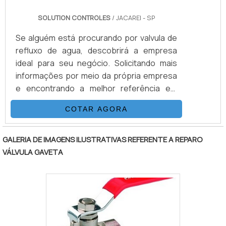
compromisso! .
SOLUTION CONTROLES
/ JACAREI - SP
Se alguém está procurando por valvula de
refluxo de agua, descobrirá a empresa
ideal para seu negócio. Solicitando mais
informações por meio da própria empresa
e encontrando a melhor referência em
qualidade.Quando a busca é por valvula de
COTAR AGORA
refluxo de agua, com os profissionais
especializados da Solution Controles
poderá contar com precisão e com
GALERIA DE IMAGENS ILUSTRATIVAS REFERENTE A REPARO
soluções com produtos de alta
VÁLVULA GAVETA
confiabilidade, tecnologia e
qualidade.DETALHES SOBRE VALVULA DE
REFLUXO DE AGUAHá muitas maneiras
eficientes de demonstrar competência e
excelência em sua área de atuação. A