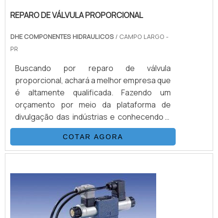
REPARO DE VÁLVULA PROPORCIONAL
DHE COMPONENTES HIDRAULICOS
/ CAMPO LARGO -
PR
Buscando por reparo de válvula
proporcional, achará a melhor empresa que
é altamente qualificada. Fazendo um
orçamento por meio da plataforma de
divulgação das indústrias e conhecendo a
maior referência no mercado em seu
COTAR AGORA
próprio segmento.UM POUCO MAIS SOBRE
REPARO DE VÁLVULA PROPORCIONALQuem
busca por válvula proporcional em uma
empresa segura, encontra na DHE
Componentes Hidráulicos. Disponibilizando
para os clientes válvulas direciona...