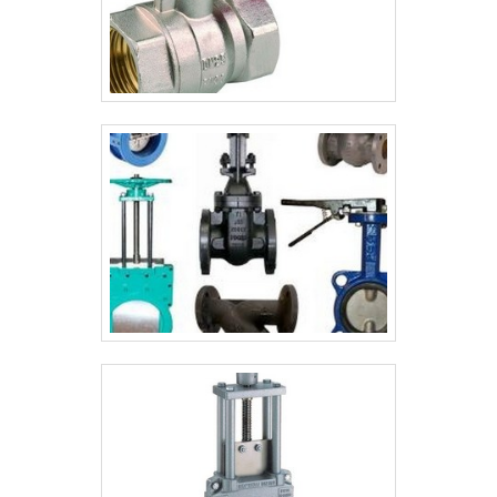
Solution Controles objetiva sua energia em
produzir uma estrutura aos clientes com:
Escritório de alta qualidade onde são
realizadas as atividades; Tecnologia de
ponta; Equipamentos de última
geração. Tudo isso para oferecer valvula
de refluxo de agua com assertividade.
Ainda tratando-se de valvula de refluxo de
agua, é importante buscar uma empresa
que tenha produtos e serviços com ótima
qualidade e assertividade, características
simples, mas que mostram o
comprometimento da empresa com seus
clientes.É por tudo isso e muito mais que a
Solution Controles é confiável quando
falamos do segmento de controle de
fluídos industriais. A empresa objetiva o
que existe de melhor no mercado para