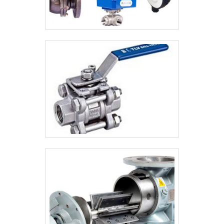
apontada de forma positiva no segmento
pela seriedade e qualidade, que garantem o
sucesso dos clientes de ponta a
ponta.Certificações: ISO
9001:2015EHEDGABSAPI 6DMSSAPI
598INMETROPEDATEXASTMCEAPI 607 FIRE
SAFENACESILASMEIECEXANSI3A