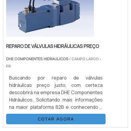
REPARO DE VÁLVULAS HIDRÁULICAS PREÇO
DHE COMPONENTES HIDRAULICOS
/ CAMPO LARGO -
PR
Buscando por reparo de válvulas
hidráulicas preço justo, com certeza
descobrirá na empresa DHE Componentes
Hidráulicos. Solicitando mais informações
na maior plataforma B2B e conhecendo a
sofisticação, qualidade e preço justo em
COTAR AGORA
um só lugar.sOBRE REPARO DE VÁLVULAS
HIDRÁULICAS PREÇOQuem pesquisa na