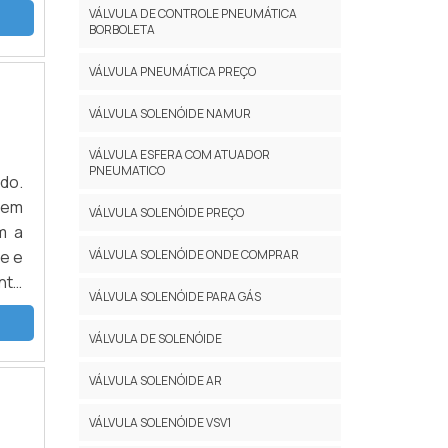
uid
VÁLVULA DE CONTROLE PNEUMÁTICA
inox
BORBOLETA
ocar
VÁLVULA PNEUMÁTICA PREÇO
uma
nte
VÁLVULA SOLENÓIDE NAMUR
m o
e o
VÁLVULA ESFERA COM ATUADOR
PNEUMATICO
 no
do.
ade
 em
VÁLVULA SOLENÓIDE PREÇO
 de
m a
, é
e e
VÁLVULA SOLENÓIDE ONDE COMPRAR
a a
nte
VÁLVULA SOLENÓIDE PARA GÁS
 em
TES
ses
rar
VÁLVULA DE SOLENÓIDE
ais
les
is;
om:
VÁLVULA SOLENÓIDE AR
rir
a de
VÁLVULA SOLENÓIDE VSV1
nto
tipo