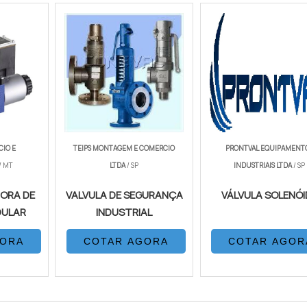
IO E
TEIPS MONTAGEM E COMERCIO
PRONTVAL EQUIPAMENT
/ MT
LTDA
/ SP
INDUSTRIAIS LTDA
/ SP
TORA DE
VALVULA DE SEGURANÇA
VÁLVULA SOLENÓI
DULAR
INDUSTRIAL
GORA
COTAR AGORA
COTAR AGOR