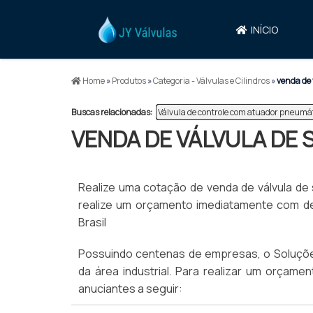
INÍCIO
Home
»
Produtos
»
Categoria - Válvulas e Cilindros
»
venda de 
Buscas relacionadas:
Válvula de controle com atuador pneumá
VENDA DE VÁLVULA DE
Realize uma cotação de venda de válvula de s
realize um orçamento imediatamente com de
Brasil
Possuindo centenas de empresas, o Soluções
da área industrial. Para realizar um orçam
anuciantes a seguir: