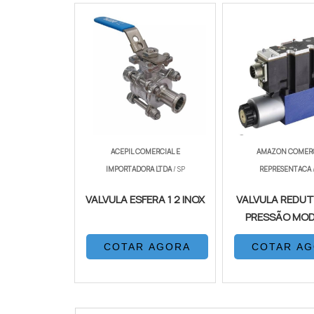
ACEPIL COMERCIAL E
AMAZON COMERC
IMPORTADORA LTDA
/ SP
REPRESENTACA
VALVULA ESFERA 1 2 INOX
VALVULA REDU
PRESSÃO MO
COTAR AGORA
COTAR A