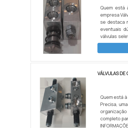
Quem está à
empresa Válv
se destaca 
eventuais d
válvulas sel
poderá conta
o territór...
VÁLVULAS DE 
Quem está à p
Precisa, um
organização
completo par
INFORMAÇÕ