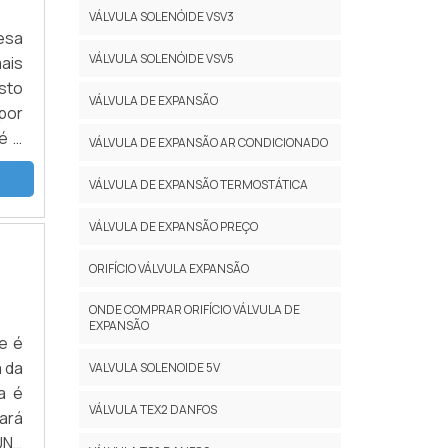
uid
ica
VÁLVULA SOLENÓIDE VSV3
 em
nha
esa
es,
sam
VÁLVULA SOLENÓIDE VSV5
ais
gua
 é a
sto
VÁLVULA DE EXPANSÃO
eza
ços
por
 no
esa
é o
VÁLVULA DE EXPANSÃO AR CONDICIONADO
 as
com
ndo
sso,
r.A
VÁLVULA DE EXPANSÃO TERMOSTÁTICA
ndo
s e
e o
ndo
VÁLVULA DE EXPANSÃO PREÇO
a a
s de
eve
com
de,
ORIFÍCIO VÁLVULA EXPANSÃO
, a
a e
 em
ONDE COMPRAR ORIFÍCIO VÁLVULA DE
ser
EXPANSÃO
 no
ado
e é
 no
tar
a da
VALVULA SOLENOIDE 5V
cia
com
a é
API
VÁLVULA TEX2 DANFOS
tos
ará
RE
ais
UNS