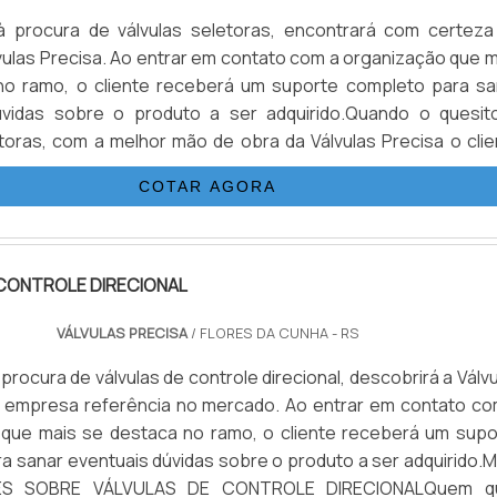
 procura de válvulas seletoras, encontrará com certeza
ulas Precisa. Ao entrar em contato com a organização que m
no ramo, o cliente receberá um suporte completo para sa
úvidas sobre o produto a ser adquirido.Quando o quesit
etoras, com a melhor mão de obra da Válvulas Precisa o clie
r com excelente custo-benefício e atendimento eficaz em t
COTAR AGORA
CONTROLE DIRECIONAL
VÁLVULAS PRECISA
/ FLORES DA CUNHA - RS
rocura de válvulas de controle direcional, descobrirá a Válv
a empresa referência no mercado. Ao entrar em contato co
 que mais se destaca no ramo, o cliente receberá um supo
a sanar eventuais dúvidas sobre o produto a ser adquirido.M
ES SOBRE VÁLVULAS DE CONTROLE DIRECIONALQuem q