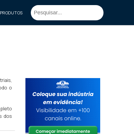
PRODUTOS
riais,
odo o
pleto
is dos