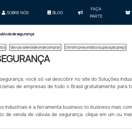
FAÇA
SOBRE NÓS
BLOG
PARTE
válvula de segurança
tico
Válvula solenóide onde comprar
Cilindro pneumático dupla ação preço
 SEGURANÇA
egurança, você só vai descobrir no site do Soluções Indust
zenas de empresas de todo o Brasil gratuitamente para t
 Industriais é a ferramenta business to business mais com
ento de venda de válvula de segurança, clique em um ou ma