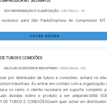
COMPRESSOR MT 36 DANFOS
EDG REFRIGERAÇÃO E CLIMATIZAÇÃO
/ SÃO PAULO - SP
o exclusivo para São PauloEmpresa de compressor MT
COTAR AGORA
 DE TUBOS E CONEXÕES
VALFLUID ACESSÓRIOS INDUSTRIAIS
/ UBERLÂNDIA - MG
sar por distribuidor de tubos e conexões, achará no site
ssórios Industriais. Ao entrar em contato com a organização
taca no ramo, o cliente receberá um suporte completo p
uais dúvidas sobre o produto a ser adquirido.MAIS SO
R DE TUBOS E CONEXÕESQuem quer achar um distribuidor