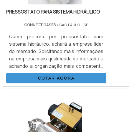
PRESSOSTATO PARA SISTEMA HIDRÁULICO
CONNECT GASES
/ SÃO PAULO - SP
Quem procura por pressostato para
sistema hidráulico, achará a empresa líder
do mercado. Solicitando mais informações
na empresa mais qualificada do mercado e
achando a organização mais competente
do ramo.MAIS SOBRE PRESSOSTATO PARA
COTAR AGORA
SISTEMA HIDRÁULICOQuem quer achar
pressostato para sistema hidráulico em
uma empresa responsável, encontra o site
da Connect Gases. É possível encontrar
válvulas solenóides e conexões anilhas e
roscadas, garantindo o que há de melhor na
atualidade.Não obstante, quando falamos