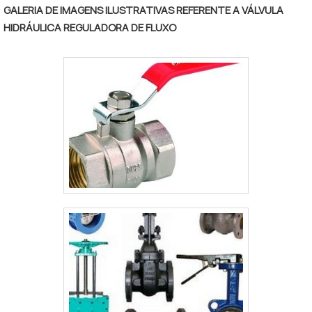
RF, RTJ, BW – HUD END – ROSQUEADAS
GALERIA DE IMAGENS ILUSTRATIVAS REFERENTE A VÁLVULA
MATERIAIS: AÇO CARBONO FORJADO &
HIDRÁULICA REGULADORA DE FLUXO
FUNDIDO – AÇO INOXIDÁVEL – DUPLEX &
SUPER DUPLEX –
ALUMÍNIO/BRONZE/NÍQUEL – TITANIUM –
ALLOYS ESPECIAIS CONFORME CONSULTA
REVESTIMENTOS: PTFE / CERÂMICA, ENP...
SEDE: PTFE, RPTFE, METAL X METAL,
DEVLON, PEEK, NYLON ACIONAMENTO:
ALAVANCA – CAIXA REDUTORA COM
VOLANTE LATERAL