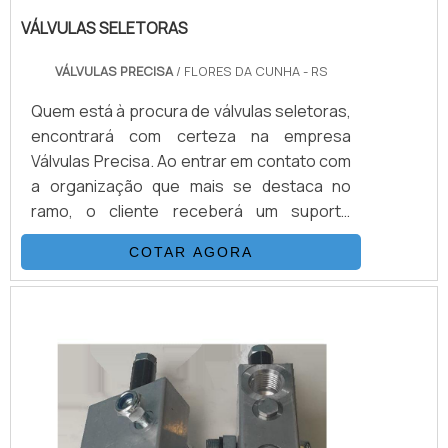
VÁLVULAS SELETORAS
VÁLVULAS PRECISA
/ FLORES DA CUNHA - RS
Quem está à procura de válvulas seletoras,
encontrará com certeza na empresa
Válvulas Precisa. Ao entrar em contato com
a organização que mais se destaca no
ramo, o cliente receberá um suporte
completo para sanar eventuais dúvidas
COTAR AGORA
sobre o produto a ser adquirido.Quando o
quesito é válvulas seletoras, com a melhor
mão de obra da Válvulas Precisa o cliente
poderá contar com excelente custo-
benefício e atendimento eficaz em todo o
territór...