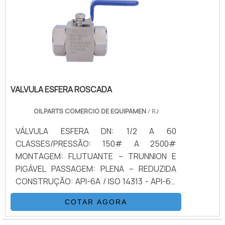
inferior de acordo com o padrão ISO, com
toda seriedade e qualidade, o que garante a
quadrado e furação pré-definidos pela
melhor experiência de todos os clientes.
norma do segmento. Ele ainda possui
caracterís.
VALVULA ESFERA ROSCADA
OILPARTS COMERCIO DE EQUIPAMEN
/ RJ
VÁLVULA ESFERA DN: 1/2 A 60
CLASSES/PRESSÃO: 150# A 2500#
MONTAGEM: FLUTUANTE – TRUNNION E
PIGÁVEL PASSAGEM: PLENA – REDUZIDA
CONSTRUÇÃO: API-6A / ISO 14313 - API-6D
/ ISO 10423 - ISO 17292 FIRE-SAFE: API607,
COTAR AGORA
API6FA e BS-6755 NACE MR0175 (ULTIMA
VERSÃO) CONEXÕES: SW – FLANGEADA FF,