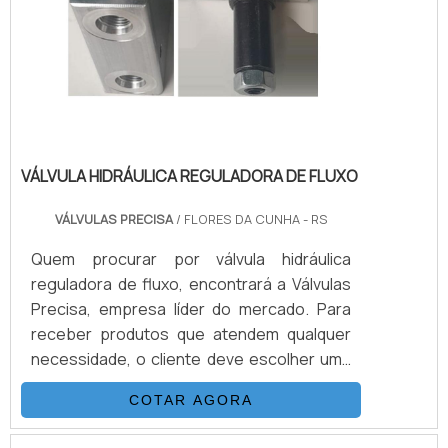
VÁLVULA HIDRÁULICA REGULADORA DE FLUXO
VÁLVULAS PRECISA
/ FLORES DA CUNHA - RS
Quem procurar por válvula hidráulica
reguladora de fluxo, encontrará a Válvulas
Precisa, empresa líder do mercado. Para
receber produtos que atendem qualquer
necessidade, o cliente deve escolher uma
organização que se destaque por um bom
COTAR AGORA
suporte pré-venda e tenha ampla
experiência no ramo.Quando o desejo é