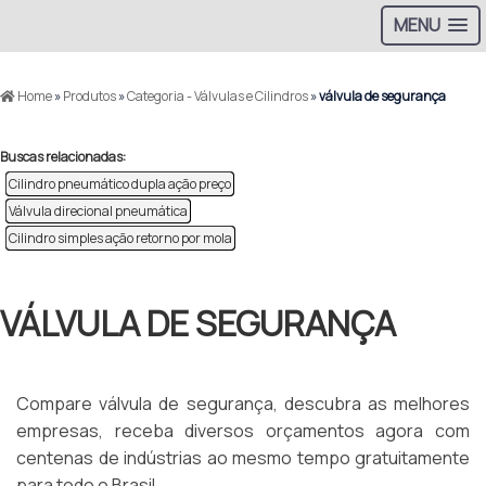
MENU
Home
»
Produtos
»
Categoria - Válvulas e Cilindros
»
válvula de segurança
Buscas relacionadas:
Cilindro pneumático dupla ação preço
Válvula direcional pneumática
Cilindro simples ação retorno por mola
VÁLVULA DE SEGURANÇA
Compare válvula de segurança, descubra as melhores
empresas, receba diversos orçamentos agora com
centenas de indústrias ao mesmo tempo gratuitamente
para todo o Brasil