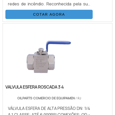
redes de incêndio. Reconhecida pela sua
robustez e confiabilidade, essa válvula é
COTAR AGORA
ideal para aplicações onde se exige
estanqueidade e operação durável em
condições severas. Euro 20 Euro 21 Euro 23
Euro 25
VALVULA ESFERA ROSCADA 3 4
OILPARTS COMERCIO DE EQUIPAMEN
/ RJ
VÁLVULA ESFERA DE ALTA PRESSÃO DN: 1/4
A 1 CLASSE: ATÉ 6.000PSI CONEXÕES: OD -