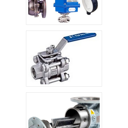
disposição quando se procura soluções
para identificação industrial. Sempre de
olho no mercado, traz novidades em itens
como adesivo para superfície porosa e
etiquetas industriais com ótima qualidade e
precisão.Apresentando produtos de alto
padrão, a empresa conta com profissionais
especializados e instalações modernas e
em bom estado, conquistando então a
confiança de todos. A Labelgraph Sistemas
de Etiquetas é uma corporação que tem
feito a diferença no mercado por toda
seriedade e qualidade, o que comprova sua
essência de trazer o melhor para os
parceiros.