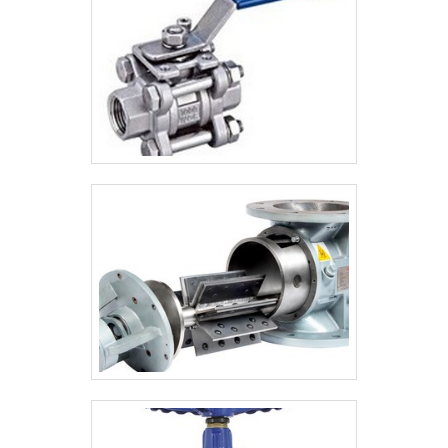
SAFENACESILASMEIECEXANSI3A