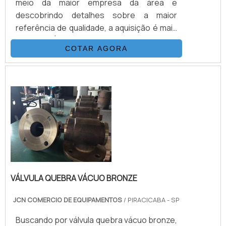
meio da maior empresa da área e
descobrindo detalhes sobre a maior
referência de qualidade, a aquisição é mais
assertiva.É importante lembrar que o
COTAR AGORA
produto deve ser adquirido com empresas
especializadas. Esse tipo de cuidado ajuda
a garantir a qualidade e durabilidade dos
materiais, além de evitar prejuízos com
substituições frequentes de peças
defeituosa...
VÁLVULA QUEBRA VÁCUO BRONZE
JCN COMERCIO DE EQUIPAMENTOS
/ PIRACICABA - SP
Buscando por válvula quebra vácuo bronze,