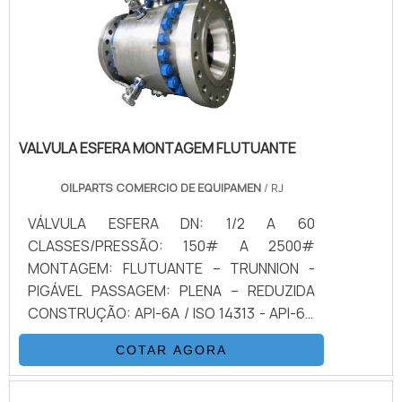
VALVULA ESFERA MONTAGEM FLUTUANTE
OILPARTS COMERCIO DE EQUIPAMEN
/ RJ
VÁLVULA ESFERA DN: 1/2 A 60
CLASSES/PRESSÃO: 150# A 2500#
MONTAGEM: FLUTUANTE – TRUNNION -
PIGÁVEL PASSAGEM: PLENA – REDUZIDA
CONSTRUÇÃO: API-6A / ISO 14313 - API-6D
/ ISO 10423 - ISO 17292 FIRE-SAFE: API607,
COTAR AGORA
API6FA e BS-6755 NACE MR0175 (ULTIMA
VERSÃO) CONEXÕES: SW – FLANGEADA FF,