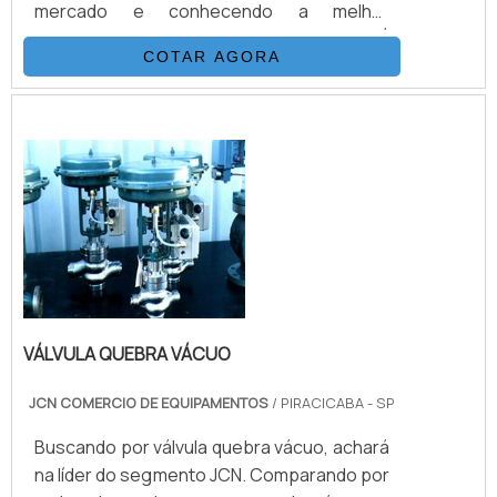
mercado e conhecendo a melhor
referência em qualidade da área.É
COTAR AGORA
importante lembrar que o produto deve ser
adquirido com empresas especializadas.
Esse tipo de cuidado ajuda a garantir a
qualidade e durabilidade dos materiais, além
de evitar prejuízos com substituições
frequentes de peças...
VÁLVULA QUEBRA VÁCUO
JCN COMERCIO DE EQUIPAMENTOS
/ PIRACICABA - SP
Buscando por válvula quebra vácuo, achará
na líder do segmento JCN. Comparando por