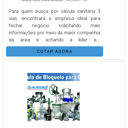
Para quem busca por válvula sanitária 3
vias, encontrará a empresa ideal para
fechar negócio solicitando mais
informações por meio da maior companhia
da área e achando a líder em
qualidade.Quando a busca é por válvula
COTAR AGORA
sanitária 3 vias, com a melhor mão de obra
da Solution Controles encontrará ótima
qualidade com soluções com produtos de
alta confiabilidade, tecnologia e
qualidade.UM POUCO MAIS SOBRE A
VÁLVULA SANITÁRIA 3 VIASHá muitas
maneiras eficientes de demonstrar
competência e excelência em uma área de
atuação. A Solution Controles centraliza
sua energia em oferecer um estrutura
com: Tecnologia de ponta; Escritório de