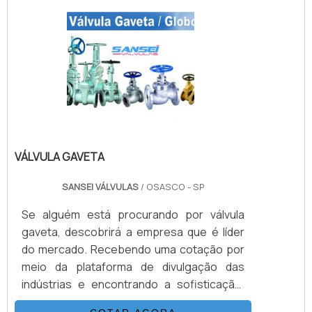
RF, RTJ, BW – HUD END – ROSQUEADAS
MATERIAIS: AÇO CARBONO FORJADO &
FUNDIDO – AÇO INOXIDÁVEL – DUPLEX &
SUPER DUPLEX –
ALUMÍNIO/BRONZE/NÍQUEL – TITANIUM –
ALLOYS ESPECIAIS CONFORME CONSULTA
REVESTIMENTOS: PTFE / CERÂMICA, ENP...
SEDE: PTFE, RPTFE, METAL X METAL,
DEVLON, PEEK, NYLON ACIONAMENTO:
VÁLVULA GAVETA
ALAVANCA – CAIXA REDUTORA COM
VOLANTE LATERAL
SANSEI VÁLVULAS
/ OSASCO - SP
Se alguém está procurando por válvula
gaveta, descobrirá a empresa que é líder
do mercado. Recebendo uma cotação por
meio da plataforma de divulgação das
indústrias e encontrando a sofisticação,
qualidade e preço justo em um só lugar.