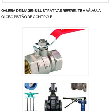
profissionais especializados da RRG
Automação Industrial obterá excelente
GALERIA DE IMAGENS ILUSTRATIVAS REFERENTE A VÁLVULA
custo-benefício com atendimento das
GLOBO PISTÃO DE CONTROLE
necessidades da manutenção das fábricas
industriais nas áreas de equipamentos
hidráulicos e serviços
pertinentes.DETALHES SOBRE
MANUTENÇÃO DE VÁLVULAS
HIDRÁULICASHá muitas maneiras eficientes
de demonstrar competência e excelência
em sua área de atuação. A RRG Automação
Industrial foca sua estratégia em criar uma
estrutura com: Tecnologia de ponta;
Escritório de vendas e projetos; Bancada
de testes completa. Tudo isso para
oferecer manutenção de válvulas
hidráulicas com proteção. Ainda tratando-
se de manutenção de válvulas hidráulicas,