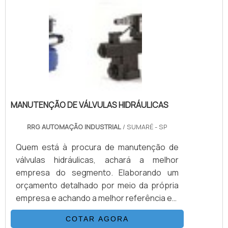
essenciais para controle de fluxo em
tubulações, fabricadas em materiais como
aço inox, carbono ou bronze. Disponíveis
em diferentes modelos, como esfera,
gaveta e globo, garantem vedação
eficiente e operação precisa em sistemas
hidráulicos, pneumáticos e industriais.
MANUTENÇÃO DE VÁLVULAS HIDRÁULICAS
RRG AUTOMAÇÃO INDUSTRIAL
/ SUMARÉ - SP
Quem está à procura de manutenção de
válvulas hidráulicas, achará a melhor
empresa do segmento. Elaborando um
orçamento detalhado por meio da própria
empresa e achando a melhor referência em
qualidade.Quando a temática é
COTAR AGORA
manutenção de válvulas hidráulicas, com os