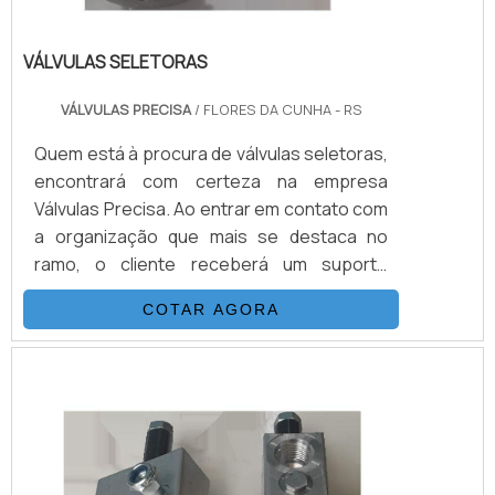
VÁLVULAS SELETORAS
VÁLVULAS PRECISA
/ FLORES DA CUNHA - RS
Quem está à procura de válvulas seletoras,
encontrará com certeza na empresa
Válvulas Precisa. Ao entrar em contato com
a organização que mais se destaca no
ramo, o cliente receberá um suporte
completo para sanar eventuais dúvidas
COTAR AGORA
sobre o produto a ser adquirido.Quando o
quesito é válvulas seletoras, com a melhor
mão de obra da Válvulas Precisa o cliente
poderá contar com excelente custo-
benefício e atendimento eficaz em todo o
territór...