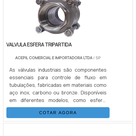
construídas por focar suas ações no
MÁ INSTALAÇÃOO atuador para válvula é
resultado final, tendo escritório de alta
um equip.
qualidade onde são realizadas as atividades
e estrutura suficiente para atender todas
as demandas.Todos esses fatores,
agregados a uma equipe multidisciplinar de
VALVULA ESFERA TRIPARTIDA
consultores associados e colaboradores
eficientes, garantem uma entrega de
ACEPIL COMERCIAL E IMPORTADORA LTDA
/ SP
excelência de ponta a ponta.
As válvulas industriais são componentes
essenciais para controle de fluxo em
tubulações, fabricadas em materiais como
aço inox, carbono ou bronze. Disponíveis
em diferentes modelos, como esfera,
gaveta e globo, garantem vedação
COTAR AGORA
eficiente e operação precisa em sistemas
hidráulicos, pneumáticos e industriais.As
válvulas industriais são componentes