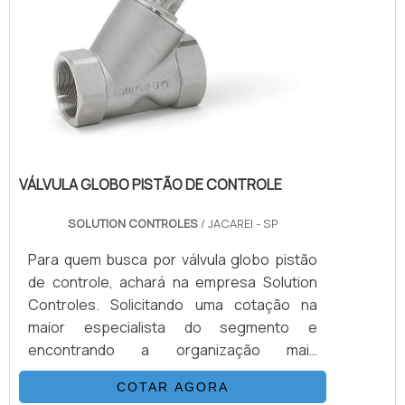
VÁLVULA GLOBO PISTÃO DE CONTROLE
SOLUTION CONTROLES
/ JACAREI - SP
Para quem busca por válvula globo pistão
de controle, achará na empresa Solution
Controles. Solicitando uma cotação na
maior especialista do segmento e
encontrando a organização mais
competente do ramo, a aquisição é mais
COTAR AGORA
assertiva.Quando o assunto é válvula globo