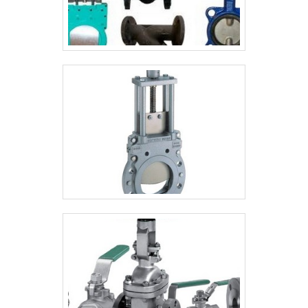
na essência da empresa, a mesma deve
prezar pelos produtos e serviços com
ótima qualidade e excelente custo-
benefício, características simples, mas que
mostram o comprometimento da empresa
com seus clientes.Tudo isso que já foi
explorado é a razão pela qual a RRG
Automação Industrial é comprometida com
os serviços quando explanamos o
segmento de automação e manutenção
hidráulica industrial. A empresa foca no que
há de melhor na atualidade para os clientes.
O time dispõe de profissionais com vasta
experiência nas diversas áreas de atuação
que estão esperando seu contato para
tirar todas as suas dúvidas e melhor
atender.GARANTIA E ASSERTIVIDADE NO
SEGMENTOSomente na RRG Automação