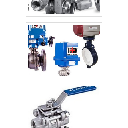
Industrial existem as melhores variedades
no segmento quando o assunto for
automação e manutenção hidráulica
industrial. Líder em qualidade, a empresa
oferece uma variedade de itens como
projeto, fabricação e reforma de unidade
hidráulica e venda e reforma de bombas
hidráulicas com ótima qualidade e
eficiência.A empresa também conta com
um atendimento qualificado, através de
funcionários especializados e cuidadosos,
que entendem a necessidade de cada
cliente. Também foram investidos valores
consideráveis em instalações de qualidade,
aumentando a eficiência da marca. A RRG
Automação Industrial é uma empresa que
tem feito a diferença no mercado por toda
seriedade e qualidade, o que garante uma