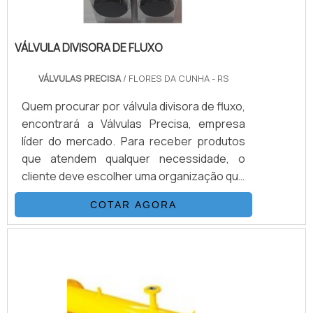
VÁLVULA DIVISORA DE FLUXO
VÁLVULAS PRECISA
/ FLORES DA CUNHA - RS
Quem procurar por válvula divisora de fluxo,
encontrará a Válvulas Precisa, empresa
líder do mercado. Para receber produtos
que atendem qualquer necessidade, o
cliente deve escolher uma organização que
se destaque por um bom suporte pré-
COTAR AGORA
venda e tenha ampla experiência no
ramo.MAIS DETALHES INTERESSANTES
SOBRE VÁLVULA DIVISORA DE FLUXOQuem
procura por válvula divisora de fluxo em
uma empresa altamente qualificada,
consegue encontrar o site da Válvulas