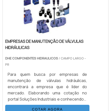
e proteção.Para tal sucesso, a empresa
investiu em profissionais competentes e
em equipamentos inovadores. A Valfluid
Acessórios Industriais é uma empresa que
tem se destacado no segmento pela
idoneidade em tudo que faz, o que
comprova sua essência de trazer o melhor
EMPRESAS DE MANUTENÇÃO DE VÁLVULAS
para os parceiros.
HIDRÁULICAS
DHE COMPONENTES HIDRAULICOS
/ CAMPO LARGO -
PR
Para quem busca por empresas de
manutenção de válvulas hidráulicas,
encontrará a empresa que é líder do
mercado. Elaborando uma cotação no
portal Soluções Industriais e conhecendo a
sofisticação, qualidade e preço justo em
COTAR AGORA