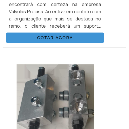
encontrará com certeza na empresa
Válvulas Precisa. Ao entrar em contato com
a organização que mais se destaca no
ramo, o cliente receberá um suporte
completo para sanar eventuais dúvidas
COTAR AGORA
sobre o produto a ser adquirido.Quando o
quesito é válvulas seletoras, com a melhor
mão de obra da Válvulas Precisa o cliente
poderá contar com excelente custo-
benefício e atendimento eficaz em todo o
territór...