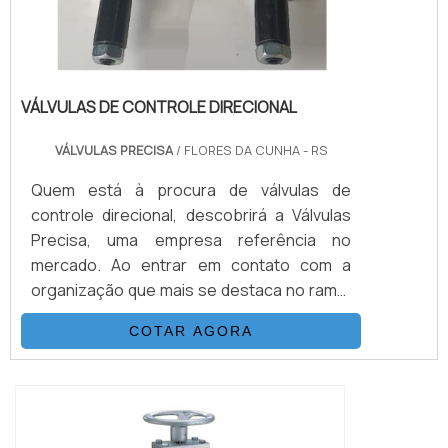
VÁLVULAS DE CONTROLE DIRECIONAL
VÁLVULAS PRECISA
/ FLORES DA CUNHA - RS
Quem está à procura de válvulas de
controle direcional, descobrirá a Válvulas
Precisa, uma empresa referência no
mercado. Ao entrar em contato com a
organização que mais se destaca no ramo,
o cliente receberá um suporte completo
COTAR AGORA
para sanar eventuais dúvidas sobre o
produto a ser adquirido.MAIS
INFORMAÇÕES SOBRE VÁLVULAS DE
CONTROLE DIRECIONALQuem quer
encontrar válvulas de controle direcional