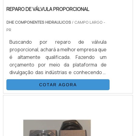
REPARO DE VÁLVULA PROPORCIONAL
DHE COMPONENTES HIDRAULICOS
/ CAMPO LARGO -
PR
Buscando por reparo de válvula
proporcional, achará a melhor empresa que
é altamente qualificada. Fazendo um
orçamento por meio da plataforma de
divulgação das indústrias e conhecendo a
maior referência no mercado em seu
COTAR AGORA
próprio segmento.UM POUCO MAIS SOBRE
REPARO DE VÁLVULA PROPORCIONALQuem
busca por válvula proporcional em uma
empresa segura, encontra na DHE
Componentes Hidráulicos. Disponibilizando
para os clientes válvulas direciona...