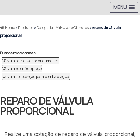
MENU
Home
»
Produtos
»
Categoria - Válvulas e Cilindros
»
reparo de válvula
proporcional
Buscas relacionadas:
Válvula com atuador pneumatico
Válvula solenóide preço
válvula de retenção para bomba d'água​
REPARO DE VÁLVULA
PROPORCIONAL
Realize uma cotação de reparo de válvula proporcional,