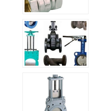
última geração. REFERÊNCIA DE QUALIDADE
NO SEGMENTOSomente na JCN existe
variedade e qualidade quando o assunto for
válvula de alívio pressão e vácuo. É sempre
a opção mais confiável, disponibilizando
itens como polia e pote de selagem.É
reconhecida por ser comprometida com os
serviços e inovadora, características
possíveis pelo fato de a empresa ter
escritório de alta qualidade onde são
realizadas as atividades e estrutura
suficiente para atender todas as
demandas. Tudo isso, somado a uma
equipe com programadores e operadores
de máquinas especialistas em usinagem de
precisão e funcionários eficientes, garante
a melhor experiência para os clientes com
qualidade..