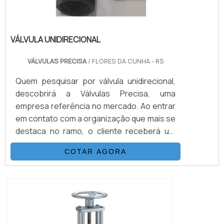
VÁLVULA UNIDIRECIONAL
VÁLVULAS PRECISA
/ FLORES DA CUNHA - RS
Quem pesquisar por válvula unidirecional,
descobrirá a Válvulas Precisa, uma
empresa referência no mercado. Ao entrar
em contato com a organização que mais se
destaca no ramo, o cliente receberá um
suporte completo para sanar eventuais
COTAR AGORA
dúvidas sobre o produto a ser
adquirido.Quando o interesse é por válvula
unidirecional, com os melhores
profissionais da Válvulas Precisa o cliente
encontrará excelente custo-benefício e
diversas opções d...