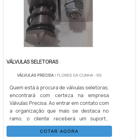
VÁLVULAS SELETORAS
VÁLVULAS PRECISA
/ FLORES DA CUNHA - RS
Quem está à procura de válvulas seletoras,
encontrará com certeza na empresa
Válvulas Precisa. Ao entrar em contato com
a organização que mais se destaca no
ramo, o cliente receberá um suporte
completo para sanar eventuais dúvidas
COTAR AGORA
sobre o produto a ser adquirido.Quando o