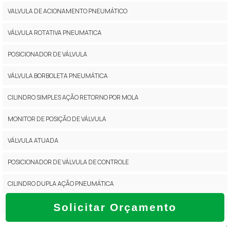
VALVULA DE ACIONAMENTO PNEUMÁTICO
VÁLVULA ROTATIVA PNEUMATICA
POSICIONADOR DE VÁLVULA
VÁLVULA BORBOLETA PNEUMÁTICA
CILINDRO SIMPLES AÇÃO RETORNO POR MOLA
MONITOR DE POSIÇÃO DE VÁLVULA
VÁLVULA ATUADA
POSICIONADOR DE VÁLVULA DE CONTROLE
CILINDRO DUPLA AÇÃO PNEUMÁTICA
VALVULA BORBOLETA INOX COM ATUADOR PNEUMÁTICO
Solicitar Orçamento
.