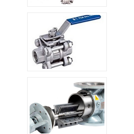
304 com ótima qualidade e
proteção.Apresentando produtos de alto
padrão, a empresa conta com profissionais
especializados e instalações modernas e
em bom estado, conquistando então a
confiança de todos.A Valfluid Acessórios
Industriais é uma empresa que tem sido
apontada de forma positiva no mercado
por toda seriedade e qualidade, o que
garante a melhor experiência de todos os
clientes.