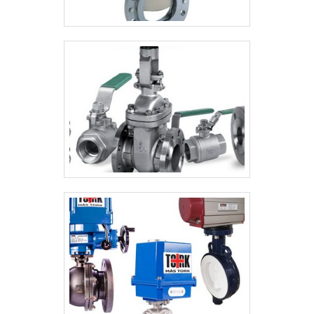
despercebidos em outras companhias e
podem gerar prejuízos futuros para os
clientes.Tudo isso que já foi explorado é a
razão pela qual a Valfluid Acessórios
Industriais é uma empresa que preza pela
segurança quando se trata de empresas
do segmento de válvulas, tubos, conexões
industriais e acessórios. O objetivo é
disponibilizar a satisfação da venda à
entrega final, com foco total na
qualidade.REFERÊNCIA DE QUALIDADE NO
SEGMENTOApenas na Valfluid Acessórios
Industriais existem as melhores condições
para quem deseja achar o que precisa para
válvulas, tubos, conexões industriais e
acessórios. É sempre a opção mais
confiável, disponibilizando itens como tubo
de aço carbono com costura e curva inox