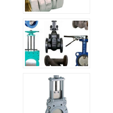
realizadas as atividades e estrutura
suficiente para atender todas as
demandas, tudo para oferecer argamassa
refratária com precisão.Há muitas maneiras
eficientes de uma companhia demonstrar
competência, excelência e destaque em
sua área de atuação. A Valfluid Acessórios
Industriais se mostra referência por ter:
Profissionais com ampla experiência na
área de atuação; Atendimento
personalizado; Equipe constantemente
treinada; Estoque vasto para atender
qualquer demanda em curto prazo. Sem
trocar o foco sobre argamassa refratária,
deve-se ter a exatidão em orçar com
empresas que prezam por produtos e
serviços que tenham ótima qualidade e
precisão, detalhes que passam