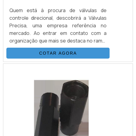
Quem está à procura de válvulas de
controle direcional, descobrirá a Válvulas
Precisa, uma empresa referência no
mercado. Ao entrar em contato com a
organização que mais se destaca no ramo,
o cliente receberá um suporte completo
COTAR AGORA
para sanar eventuais dúvidas sobre o
produto a ser adquirido.MAIS
INFORMAÇÕES SOBRE VÁLVULAS DE
CONTROLE DIRECIONALQuem quer
encontrar válvulas de controle direcional
em uma empresa que preza pela
segurança, enc...