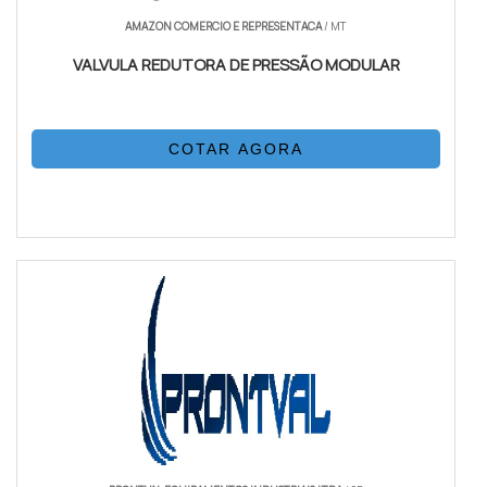
Ela usa a pressão da rua de forma
Como funciona:
AMAZON COMERCIO E REPRESENTACA
/ MT
estratégica. Ao abrir uma torneira, ela entrega a
VALVULA REDUTORA DE PRESSÃO MODULAR
pressão da rua diretamente para você, em vez da
pressão fraca da caixa. Ela não cria pressão, ela
otimiza
a pressão que já existe.
e gerencia
COTAR AGORA
Inteligência.
Palavra-chave:
QUAL A TECNOLOGIA CERTA PARA
VOCÊ? O TESTE DEFINITIVO
Mas então, como saber qual das duas comprar? É mais
fácil do que parece. Vá até a torneira do seu quintal ou
jardim (aquela que vem água direto da rua, antes da
caixa d'água) e abra. Observe a força da água.
Se a resposta for "Uau, a água aqui fora é bem forte!":
Parabéns, seu problema é simples. A pressão da sua rua é