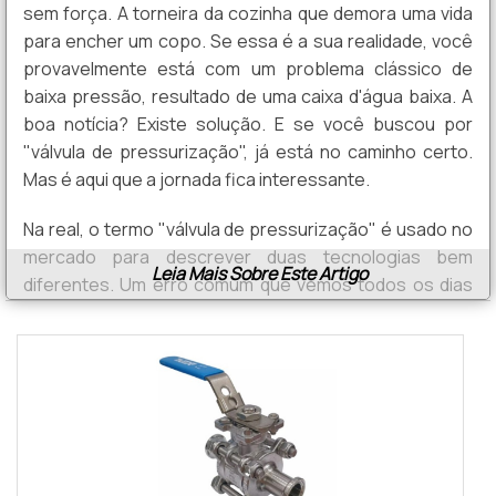
sem força. A torneira da cozinha que demora uma vida
para encher um copo. Se essa é a sua realidade, você
provavelmente está com um problema clássico de
baixa pressão, resultado de uma caixa d'água baixa. A
boa notícia? Existe solução. E se você buscou por
"válvula de pressurização", já está no caminho certo.
Mas é aqui que a jornada fica interessante.
Na real, o termo "válvula de pressurização" é usado no
mercado para descrever duas tecnologias bem
Leia Mais Sobre Este Artigo
diferentes. Um erro comum que vemos todos os dias
aqui na
é o cliente investir na solução errada
JY Válvulas
para o seu problema. Nossa missão aqui é ser seu
consultor técnico e desvendar de uma vez por todas
qual a melhor escolha para a sua casa.
O FIM DO CHUVEIRO FRACO: POR
QUE A PRESSÃO DA SUA CASA É