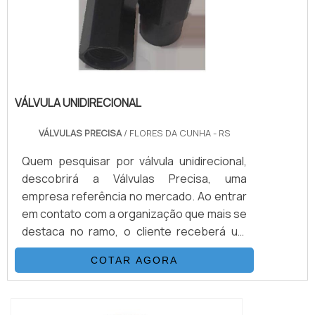
VÁLVULA UNIDIRECIONAL
VÁLVULAS PRECISA
/ FLORES DA CUNHA - RS
Quem pesquisar por válvula unidirecional,
descobrirá a Válvulas Precisa, uma
empresa referência no mercado. Ao entrar
em contato com a organização que mais se
destaca no ramo, o cliente receberá um
suporte completo para sanar eventuais
COTAR AGORA
dúvidas sobre o produto a ser
adquirido.Quando o interesse é por válvula
unidirecional, com os melhores