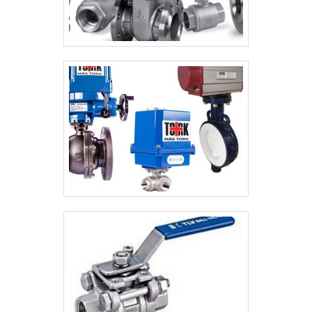
O objetivo é garantir o que existe de melhor
do mercado para garantir o sucesso dos
clientes.GARANTIA DE QUALIDADE
COMPROVADASomente na Valfluid
Acessórios Industriais é possível encontrar
a solução para quem busca válvulas, tubos,
conexões industriais e acessórios. É
possível encontrar itens variados com
tecnologia de ponta, como válvula de
retenção e cotovelo galvanizado com
ótima qualidade e precisão.Com o objetivo
de trazer a satisfação a todos os clientes, a
empresa entende que seu melhor
destaque é conquistar a confiança de cada
um. Tudo isso só é possível através do
investimento em equipamentos modernos
e profissionais experientes. A Valfluid
Acessórios Industriais é uma corporação