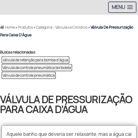
MENU
Home
»
Produtos
»
Categoria - Válvulas e Cilindros
»
Válvula De Pressurização
Para Caixa D'Água
Buscas relacionadas:
válvula de retenção para bomba d'água​
Válvula de controle pneumática borboleta
Válvula de controle pneumática
VÁLVULA DE PRESSURIZAÇÃO
PARA CAIXA D'ÁGUA
Aquele banho que deveria ser relaxante, mas a água cai