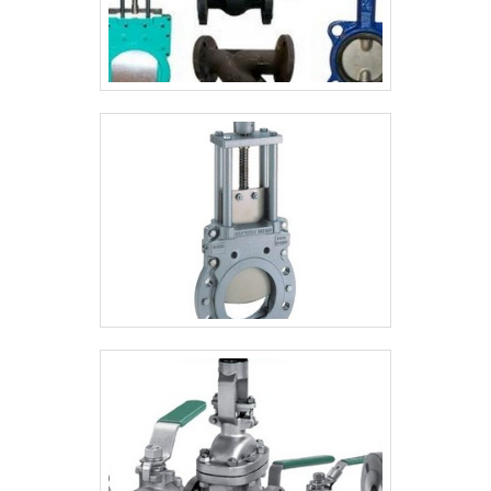
Valfluid Acessórios Industriais se mostra
referência por ter: Profissionais com ampla
experiência na área de atuação;
Atendimento personalizado; Equipe
constantemente treinada; Estoque vasto
para atender qualquer demanda em curto
prazo.Ainda tratando-se de válvula angular
hidrante, deve-se descartar empresas que
não tenham produtos e serviços com ótima
qualidade e excelente custo-benefício,
detalhes que passam despercebidos em
outras companhias e podem gerar
prejuízos futuros para os clientes.Tudo
isso que já foi explorado é a razão pela qual
a Valfluid Acessórios Industriais é uma
organização que preza pela segurança
quando se explana o segmento de válvulas,
tubos, conexões industriais e acessórios.