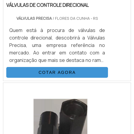
VÁLVULAS DE CONTROLE DIRECIONAL
VÁLVULAS PRECISA
/ FLORES DA CUNHA - RS
Quem está à procura de válvulas de
controle direcional, descobrirá a Válvulas
Precisa, uma empresa referência no
mercado. Ao entrar em contato com a
organização que mais se destaca no ramo,
o cliente receberá um suporte completo
COTAR AGORA
para sanar eventuais dúvidas sobre o
produto a ser adquirido.MAIS
INFORMAÇÕES SOBRE VÁLVULAS DE
CONTROLE DIRECIONALQuem quer
encontrar válvulas de controle direcional
em uma empresa que preza pela
segurança, enc...