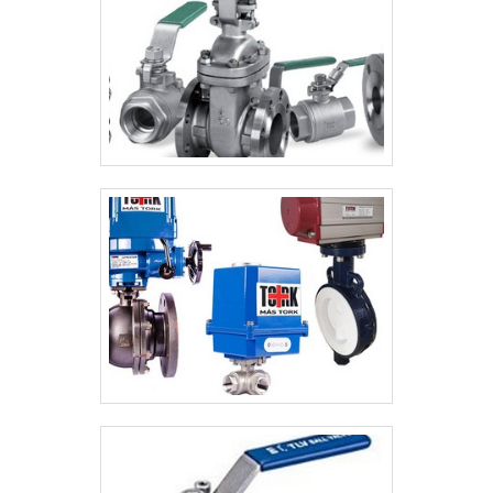
COMPROVADA NO SEGMENTOApenas na
JCN sempre tem a solução mais buscada
na área de válvulas e conexões. São
opções variadas que a empresa oferece,
como válvula quebra vácuo e pote de
selagem com ótima qualidade e excelente
custo-benefício.A empresa também conta
com um atendimento qualificado, através
de funcionários especializados e
cuidadosos, que entendem a necessidade
de cada cliente. Também foram investidos
valores consideráveis em instalações de
qualidade, aumentando a eficiência da
marca. A JCN é uma empresa que tem sido
apontada de forma positiva no segmento
por toda seriedade e qualidade, o que
garante uma entrega de excelência de
ponta a ponta. Saiba mais solicitando um