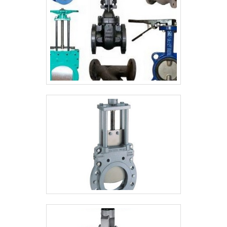
tenha um transmissor de pressão industrial
com excelente custo-benefício. Ainda
tratando-se de transmissor de pressão
industrial, deve-se descartar empresas
que não tenham produtos e serviços com
ótima qualidade e assertividade, pontos
importantes que ficam de fora no
planejamento de empresas que visam
apenas o lucro.Tudo isso e muito mais são
os motivos pelos quais a JCN é
comprometida com os serviços quando se
trata do segmento de válvulas e conexões.
O foco é entregar sempre a qualidade final
para fidelização do cliente com parcerias
duradouras. O time é composto por
especialistas em soldagens GTAW, GMAW
e JMAW, que terão o maior prazer em
auxiliar com suas dúvidas.QUALIDADE