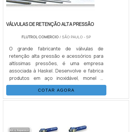
VÁLVULAS DE RETENÇÃO ALTA PRESSÃO
FLUTROL COMERCIO
/ SÃO PAULO - SP
O grande fabricante de válvulas de
retenção alta pressão e acessórios para
altíssimas pressões, é uma empresa
associada à Haskel. Desenvolve e fabrica
produtos em aço inoxidável, monel e
hasteloy, seus principais ítens são válvulas
COTAR AGORA
esfera, agulha, retenção, tubos conexões
e niple. Também fornece equipamentos
para sub-sea como válvulas atuadas e
conexões. Suas principais aplicações são
sistemas hidráulicos, equipamentos e
sistemas para g...