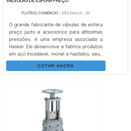
VÁLVULAS DE ESFERA PREÇO
FLUTROL COMERCIO
/ SÃO PAULO - SP
O grande fabricante de válvulas de esfera
preço justo e acessórios para altíssimas
pressões, é uma empresa associada à
Haskel. Ele desenvolve e fabrica produtos
em aço inoxidável, monel e hasteloy, seus
principais ítens são Válvulas Esfera, Agulha,
COTAR AGORA
Retenção, Tubos Conexões e Niple.
Também fornece equipamentos para sub-
sea como válvulas atuadas e conexões.
Suas principais aplicações são sistemas
hidráulicos, equipamentos e sistemas para
...