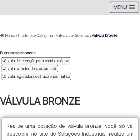
MENU
>
Home
»
Produtos
»
Categoria - Válvulas e Cilindros
»
válvula bronze
Buscas relacionadas:
válvula de retenção para bomba d'água​
válvula transferidora de pressão
Valvula reguladora de fluxo pneumática
VÁLVULA BRONZE
Realize uma cotação de válvula bronze, você só vai
descobrir no site do Soluções Industriais, realize um