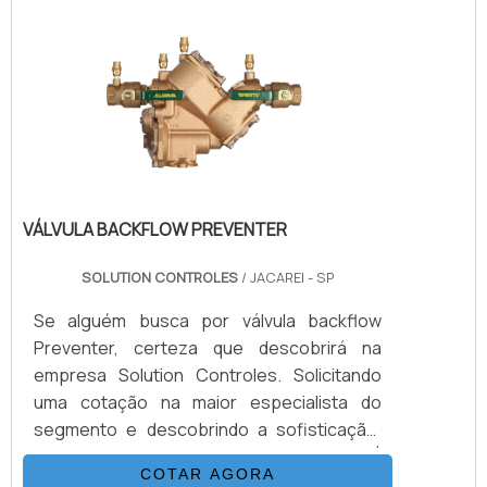
VÁLVULA BACKFLOW PREVENTER
SOLUTION CONTROLES
/ JACAREI - SP
Se alguém busca por válvula backflow
Preventer, certeza que descobrirá na
empresa Solution Controles. Solicitando
uma cotação na maior especialista do
segmento e descobrindo a sofisticação,
qualidade e preço justo em um só lugar.É
COTAR AGORA
importante lembrar que o produto deve