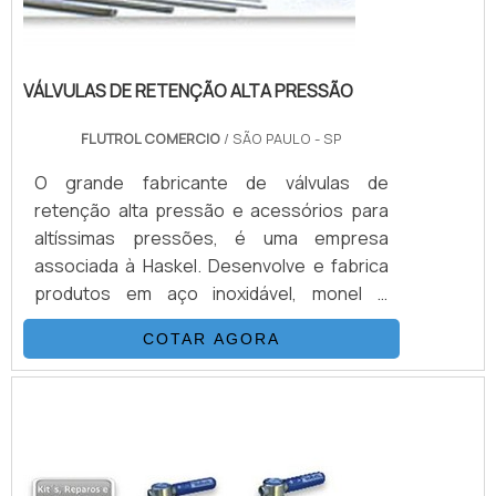
VÁLVULAS DE RETENÇÃO ALTA PRESSÃO
FLUTROL COMERCIO
/ SÃO PAULO - SP
O grande fabricante de válvulas de
retenção alta pressão e acessórios para
altíssimas pressões, é uma empresa
associada à Haskel. Desenvolve e fabrica
produtos em aço inoxidável, monel e
hasteloy, seus principais ítens são válvulas
COTAR AGORA
esfera, agulha, retenção, tubos conexões
e niple. Também fornece equipamentos
para sub-sea como válvulas atuadas e
conexões. Suas principais aplicações são
sistemas hidráulicos, equipamentos e
sistemas para g...