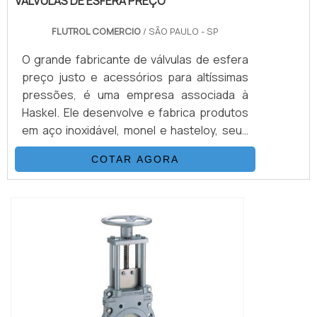
VÁLVULAS DE ESFERA PREÇO
FLUTROL COMERCIO
/ SÃO PAULO - SP
O grande fabricante de válvulas de esfera
preço justo e acessórios para altíssimas
pressões, é uma empresa associada à
Haskel. Ele desenvolve e fabrica produtos
em aço inoxidável, monel e hasteloy, seus
principais ítens são Válvulas Esfera, Agulha,
COTAR AGORA
Retenção, Tubos Conexões e Niple.
Também fornece equipamentos para sub-
sea como válvulas atuadas e conexões.
Suas principais aplicações são sistemas
hidráulicos, equipamentos e sistemas para
...