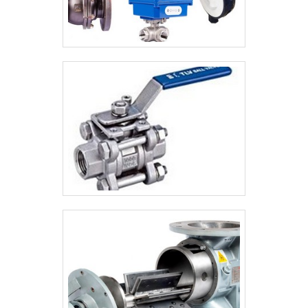
possíveis por contar com escritório de alta
qualidade onde são realizadas as atividades
e equipamentos de última geração.Tudo
isso, somado à performance de uma
equipe multidisciplinar de consultores
associados e profissionais com vasta
experiência na área de atuação, fecha o
ciclo de entrega com excelência para toda
a carteira de clientes.