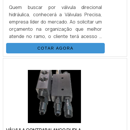
Quem buscar por válvula direcional
hidráulica, conhecerá a Válvulas Precisa,
empresa líder do mercado. Ao solicitar um
orçamento na organização que melhor
atende no ramo, o cliente terá acesso a
produtos de primeira linha e um suporte
COTAR AGORA
completo, do contato inicial ao pós-
venda.Quando a procura é por válvula
direcional hidráulica, com os profissionais
especializados da Válvulas Precisa o cliente
encontrará excelente custo-benefício e
atendimento eficaz em todo o território
nacional.MAIS INFORMAÇÕES SOBRE
VÁLVULA DIRECIONAL HIDRÁULICAA Válvulas
Precisa foca seus esforços em produzir
uma estrutura aos clientes com escritório
de alta qualidade onde são realizadas as