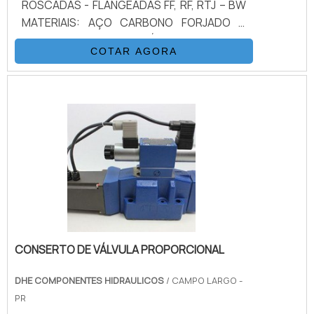
ROSCADAS - FLANGEADAS FF, RF, RTJ – BW
MATERIAIS: AÇO CARBONO FORJADO &
FUNDIDO – AÇO INOXIDÁVEL – DUPLEX &
COTAR AGORA
SUPER DUPLEX –
ALUMÍNIO/BRONZE/NÍQUEL – TITANIUM –
ALLOYS ESPECIAIS CONFORME CONSULTA
ACIONAMENTO: MANUAL
CONSERTO DE VÁLVULA PROPORCIONAL
DHE COMPONENTES HIDRAULICOS
/ CAMPO LARGO -
PR