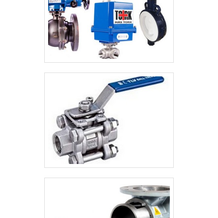
quando o assunto for curva aço carbono
180 graus. São diversas opções de itens
oferecidos, como tubo de aço carbono
com costura e chave de fluxo para água
tipo palheta.Isso se deve ao fato de ser
uma empresa inovadora e comprometida
com seus serviços, conquistas adquiridas
porque investiu em uma estrutura que hoje
conta com escritório de alta qualidade onde
são realizadas as atividades e sistema de
distribuição capaz de atender indústrias de
todos os segmentos.Tudo isso, somado a
uma equipe multidisciplinar de consultores
associados e equipe de alta qualidade,
fecha o ciclo de entrega com excelência
para toda a carteira de clientes.