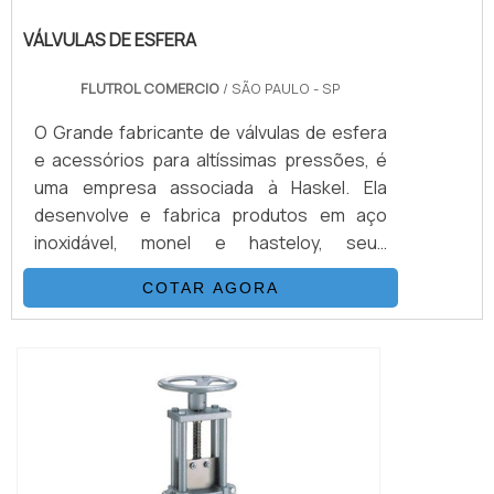
VÁLVULAS DE ESFERA
FLUTROL COMERCIO
/ SÃO PAULO - SP
O Grande fabricante de válvulas de esfera
e acessórios para altíssimas pressões, é
uma empresa associada à Haskel. Ela
desenvolve e fabrica produtos em aço
inoxidável, monel e hasteloy, seus
principais ítens são Válvulas Esfera, Agulha,
COTAR AGORA
Retenção, Tubos Conexões e Niple.
Também fornece equipamentos para sub-
sea como válvulas atuadas e conexões.É
IMPORTANTE DESTACAR ALGUMAS
VANTAGENS EM CONTAR COM O
PRODUTOSuas principais aplicações são
s...