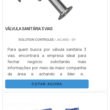
VÁLVULA SANITÁRIA 3 VIAS
SOLUTION CONTROLES
/ JACAREI - SP
Para quem busca por válvula sanitária 3
vias, encontrará a empresa ideal para
fechar negócio solicitando mais
informações por meio da maior companhia
da área e achando a líder em
qualidade.Quando a busca é por válvula
COTAR AGORA
sanitária 3 vias, com a melhor mão de obra
da Solution Controles encontrará ótima
qualidade com soluções com produtos de
alta confiabilidade, tecnologia e