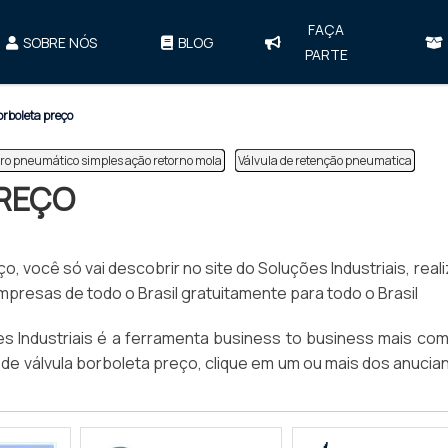
FAÇA
SOBRE NÓS
BLOG
PARTE
orboleta preço
dro pneumático simples ação retorno mola
Válvula de retenção pneumatica
PREÇO
, você só vai descobrir no site do Soluções Industriais, real
esas de todo o Brasil gratuitamente para todo o Brasil
 Industriais é a ferramenta business to business mais com
o de válvula borboleta preço, clique em um ou mais dos anucia