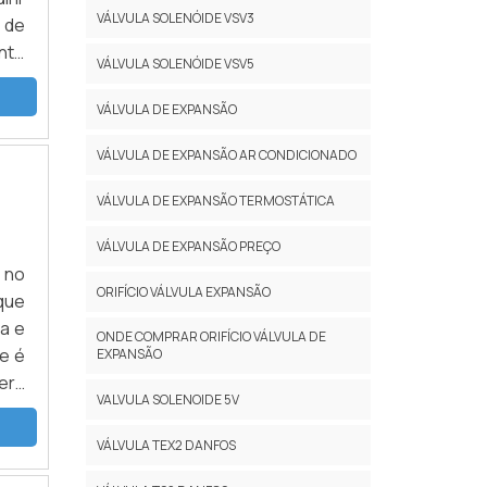
ntal
VÁLVULA SOLENÓIDE VSV3
 de
por
nte
VÁLVULA SOLENÓIDE VSV5
d 3
nto
 da
ÇOA
VÁLVULA DE EXPANSÃO
e o
ura
e a
VÁLVULA DE EXPANSÃO AR CONDICIONADO
s e
ssos
 de
VÁLVULA DE EXPANSÃO TERMOSTÁTICA
mas
uma
ção
 de
VÁLVULA DE EXPANSÃO PREÇO
 de
tima
 no
uma
ORIFÍCIO VÁLVULA EXPANSÃO
res
que
 uma
a da
ha e
ONDE COMPRAR ORIFÍCIO VÁLVULA DE
hor
ima
e é
EXPANSÃO
m o
erá
VALVULA SOLENOIDE 5V
ros
nto
ndo
isa
VÁLVULA TEX2 DANFOS
ar o
ório
ADE