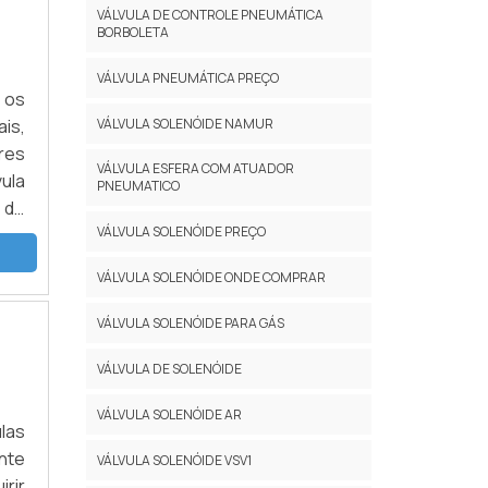
VÁLVULA DE CONTROLE PNEUMÁTICA
BORBOLETA
VÁLVULA PNEUMÁTICA PREÇO
 os
VÁLVULA SOLENÓIDE NAMUR
is,
res
VÁLVULA ESFERA COM ATUADOR
ula
PNEUMATICO
 de
VÁLVULA SOLENÓIDE PREÇO
ção
d 3
VÁLVULA SOLENÓIDE ONDE COMPRAR
ões
 com
VÁLVULA SOLENÓIDE PARA GÁS
lém
VÁLVULA DE SOLENÓIDE
a de
 as
VÁLVULA SOLENÓIDE AR
eja,
las
eto
nte
VÁLVULA SOLENÓIDE VSV1
nor
rir