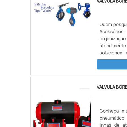
VÁLVULA BOR
Quem pesquis
Acessórios 
organizaçã
atendimento
solucionem
JUSTOQuem q
inovadora, vai
VÁLVULA BOR
Conheça ma
pneumático
linhas de a