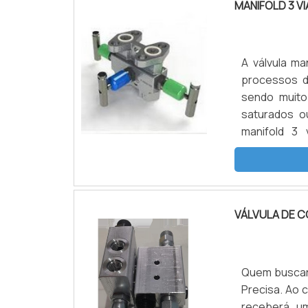
MANIFOLD 3 VI
ALAVANCA –
A válvula m
processos d
sendo muito
saturados o
manifold 3 
transmissor 
e segurança 
viasPara co
extremas, a 
VÁLVULA DE 
materiais de
disso, é nec
acordo com 
condições de 
Quem buscar 
o componen
Precisa. Ao 
construtivo 
receberá um