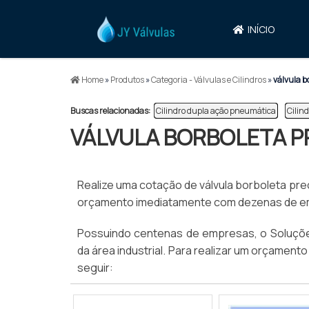
INÍCIO
Home
»
Produtos
»
Categoria - Válvulas e Cilindros
»
válvula b
Buscas relacionadas:
Cilindro dupla ação pneumática
Cilin
VÁLVULA BORBOLETA 
Realize uma cotação de válvula borboleta preço
orçamento imediatamente com dezenas de empr
Possuindo centenas de empresas, o Soluções
da área industrial. Para realizar um orçament
seguir: