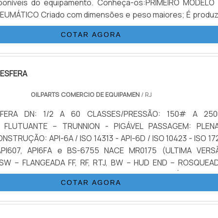
poníveis do equipamento. Conheça-os:PRIMEIRO MODELO
sões e peso maiores; É produzido
m ferro fundido e aço carbono; Possui desenho concebido 
COTAR AGORA
câmara e um pistão; Este fica alocado em um dos lados
 ESFERA
OILPARTS COMERCIO DE EQUIPAMEN
/ RJ
SFERA DN: 1/2 A 60 CLASSES/PRESSÃO: 150# A 25
 FLUTUANTE – TRUNNION - PIGÁVEL PASSAGEM: PLEN
STRUÇÃO: API-6A / ISO 14313 - API-6D / ISO 10423 - ISO 17
 API607, API6FA e BS-6755 NACE MR0175 (ULTIMA VERS
SW – FLANGEADA FF, RF, RTJ, BW – HUD END – ROSQUEA
AÇO CARBONO FORJADO & FUNDIDO – AÇO INOXIDÁVEL – DUP
COTAR AGORA
PLEX – ALUMÍNIO/BRONZE/NÍQUEL – TITANIUM – ALL
ONFORME CONSULTA REVESTIMENTOS: PTFE / CERÂMICA, ENP
 RPTFE, METAL X METAL, DEVLON, PEEK, NYLON ACIONAMEN