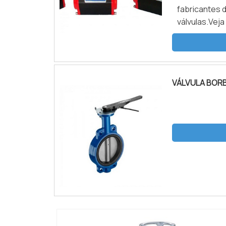
fabricantes 
válvulas.Vej
baixo custo 
grande maiori
VÁLVULA BOR