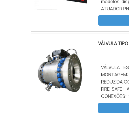
modelos dis
ATUADOR PNEUMÁTICO Criado com dimen
com partes e
apenas uma 
atuador.
VÁLVULA TIPO
VÁLVULA E
MONTAGEM:
REDUZIDA CON
FIRE-SAFE:
CONEXÕES: 
MATERIAIS: 
& SUPER DU
ESPECIAIS C
SEDE: PTFE,