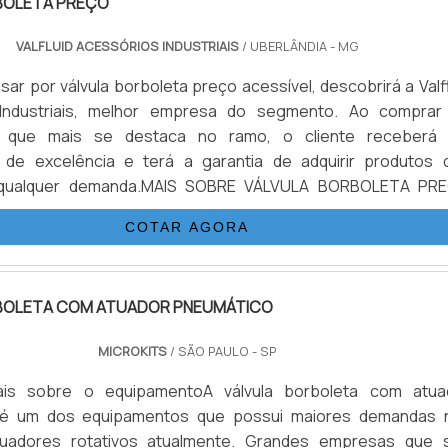
BOLETA PREÇO
VALFLUID ACESSÓRIOS INDUSTRIAIS
/ UBERLÂNDIA - MG
ar por válvula borboleta preço acessível, descobrirá a Valf
Industriais, melhor empresa do segmento. Ao comprar
o que mais se destaca no ramo, o cliente receberá
 de excelência e terá a garantia de adquirir produtos 
 qualquer demanda.MAIS SOBRE VÁLVULA BORBOLETA PR
uer achar válvula borboleta preço acessível em uma empr
COTAR AGORA
 até o site da Valf...
BOLETA COM ATUADOR PNEUMÁTICO
MICROKITS
/ SÃO PAULO - SP
is sobre o equipamentoA válvula borboleta com atua
 é um dos equipamentos que possui maiores demandas 
tuadores rotativos atualmente. Grandes empresas que 