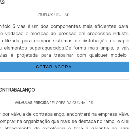
AS
 CAIXA REDUTORA COM VOLANTE LATERAL
ITUFLUX
/ ITU - SP
anifold 3 vias é um dos componentes mais eficientes para
e vedação e medição de pressão em processos industria
 utilizada para compor sistemas de distribuição de vapo
u elementos superaquecidos.De forma mais ampla, a válv
vias é projetada para trabalhar com qualquer modelo
de leitura sendo nacional ou importado, assegurando a prote
COTAR AGORA
dos equipamentos da linha de produção.Aplicação da manifol
nseguir ser aplicada e trabalhar diretamente em condiç
válvula de manifold 3 vias deve ser fabricada e desenvolvida
CONTRABALANÇO
 excelente durabilidade, como é o caso do Aço Inox A-351.A
essário que a manifold 3 vias seja confeccionada e produzid
VÁLVULAS PRECISA
/ FLORES DA CUNHA - RS
a norma ISO 5208, que é a responsável por determinar
fabricação de válvulas industriais e ensaio de pressão. Ou s
por válvula de contrabalanço, encontrará na empresa Válvu
te possui um sistema de vedação protegido e proj
comprar na organização que mais se destaca no ramo, o clie
diferenciado, que oferece maior eficiência em campo e me
 atendimento de excelência e terá a garantia de adqui