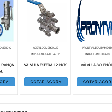
COMERCIO
ACEPIL COMERCIAL E
PRONTVAL EQUIPAMENT
IMPORTADORA LTDA
/ SP
INDUSTRIAIS LTDA
/ SP
GURANÇA
VALVULA ESFERA 1 2 INOX
VÁLVULA SOLENÓI
AL
GORA
COTAR AGORA
COTAR AGOR