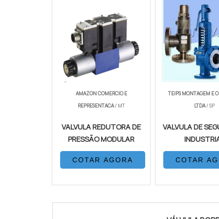
AMAZON COMERCIO E
TEIPS MONTAGEM E 
REPRESENTACA
/ MT
LTDA
/ SP
VALVULA REDUTORA DE
VALVULA DE SE
PRESSÃO MODULAR
INDUSTRI
COTAR AGORA
COTAR A