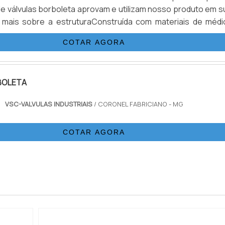
de válvulas borboleta aprovam e utilizam nosso produto em s
a mais sobre a estruturaConstruída com materiais de médi
a válvula tipo borboleta com atuador pneumático possui em 
COTAR AGORA
a válvulas...
BOLETA
VSC-VALVULAS INDUSTRIAIS
/ CORONEL FABRICIANO - MG
COTAR AGORA