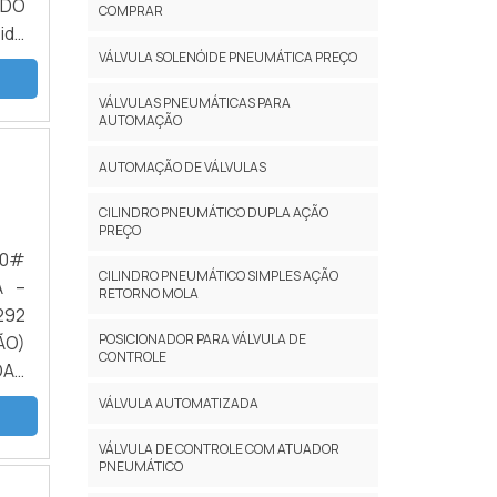
 DO
COMPRAR
VÁLVULA SOLENÓIDE PNEUMÁTICA PREÇO
com
 do
VÁLVULAS PNEUMÁTICAS PARA
AUTOMAÇÃO
AUTOMAÇÃO DE VÁLVULAS
CILINDRO PNEUMÁTICO DUPLA AÇÃO
PREÇO
00#
CILINDRO PNEUMÁTICO SIMPLES AÇÃO
A –
RETORNO MOLA
292
POSICIONADOR PARA VÁLVULA DE
ÃO)
CONTROLE
DAS
LEX
VÁLVULA AUTOMATIZADA
OYS
VÁLVULA DE CONTROLE COM ATUADOR
...
PNEUMÁTICO
TO: