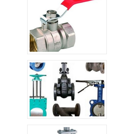
ótima qualidade e precisão.A empresa
em diferentes modelos, como esfera,
garante a satisfação dos clientes através
gaveta e globo, garantem vedação
de um atendimento singular, por meio de
eficiente e operação precisa em sistemas
profissionais treinados e altamente
hidráulicos, pneumáticos e industriais.
qualificados. A Valfluid Acessórios
Industriais é uma empresa que tem feito a
diferença no mercado pela idoneidade em
tudo que faz, o que garante o sucesso aos
parceiros de ponta a ponta.