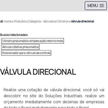
MENU
Home
»
Produtos
»
Categoria - Válvulas e Cilindros
»
válvula direcional
Buscas relacionadas:
Cilindro pneumático simples ação retorno mola
Válvula rotativa pneumatica
Posicionador para válvula de controle
VÁLVULA DIRECIONAL
Realize uma cotação de válvula direcional, você só vai
descobrir no site do Soluções Industriais, realize um
orçamento imediatamente com dezenas de empresas
de todo o Brasil gratuitamente para todo o Brasil