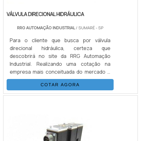
VÁLVULA DIRECIONAL HIDRÁULICA
RRG AUTOMAÇÃO INDUSTRIAL
/ SUMARÉ - SP
Para o cliente que busca por válvula
direcional hidráulica, certeza que
descobrirá no site da RRG Automação
Industrial. Realizando uma cotação na
empresa mais conceituada do mercado e
descobrindo a sofisticação, qualidade e
COTAR AGORA
preço justo em um só lugar.É importante
lembrar que o produto deve sempre ser
adquirido com empresas especializadas no
segmento. Esse tipo de cuidado ajuda a
garantir a qualidade e durabilidade dos
materiais, além de evitar prejuízos com
substituições frequentes de peças