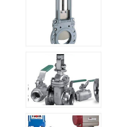
entendem a necessidade de cada cliente.
Também foram investidos valores
consideráveis em instalações de qualidade,
aumentando a eficiência da marca. A RRG
Automação Industrial é uma empresa que
tem se destacado da concorrência pela
seriedade e qualidade, que fecham todo o
ciclo de entrega com excelência para seus
parceiros.