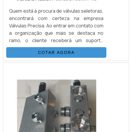
Quem está à procura de válvulas seletoras,
encontrará com certeza na empresa
Válvulas Precisa. Ao entrar em contato com
a organização que mais se destaca no
ramo, o cliente receberá um suporte
completo para sanar eventuais dúvidas
COTAR AGORA
sobre o produto a ser adquirido.Quando o
quesito é válvulas seletoras, com a melhor
mão de obra da Válvulas Precisa o cliente
poderá contar com excelente custo-
benefício e atendimento eficaz em todo o
territór...