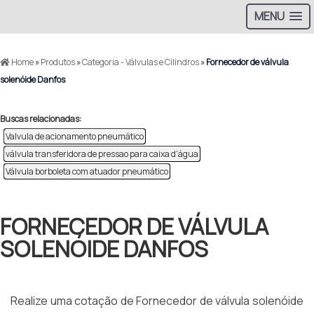
MENU
Home
»
Produtos
»
Categoria - Válvulas e Cilindros
»
Fornecedor de válvula
solenóide Danfos
Buscas relacionadas:
Valvula de acionamento pneumático
válvula transferidora de pressao para caixa d'água
Válvula borboleta com atuador pneumático
FORNECEDOR DE VÁLVULA
SOLENÓIDE DANFOS
Realize uma cotação de Fornecedor de válvula solenóide