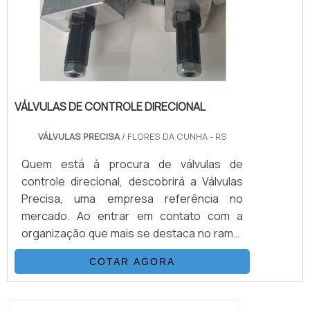
VÁLVULAS DE CONTROLE DIRECIONAL
VÁLVULAS PRECISA
/ FLORES DA CUNHA - RS
Quem está à procura de válvulas de
controle direcional, descobrirá a Válvulas
Precisa, uma empresa referência no
mercado. Ao entrar em contato com a
organização que mais se destaca no ramo,
o cliente receberá um suporte completo
COTAR AGORA
para sanar eventuais dúvidas sobre o
produto a ser adquirido.MAIS
INFORMAÇÕES SOBRE VÁLVULAS DE