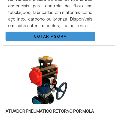
essenciais para controle de fluxo em
tubulações, fabricadas em materiais como
aço inox, carbono ou bronze. Disponíveis
em diferentes modelos, como esfera,
gaveta e globo, garantem vedação
COTAR AGORA
eficiente e operação precisa em sistemas
hidráulicos, pneumáticos e industriais.As
válvulas industriais são componentes
essenciais para controle de fluxo em
tubulações, fabricadas em materiais como
aço inox, carbono ou bronze. Disponíveis
em diferentes modelos, como esfera,
gaveta e globo, garantem vedação
eficiente e operação precisa em sistemas
hidráulicos, pneumáticos e industriais.
ATUADOR PNEUMATICO RETORNO POR MOLA