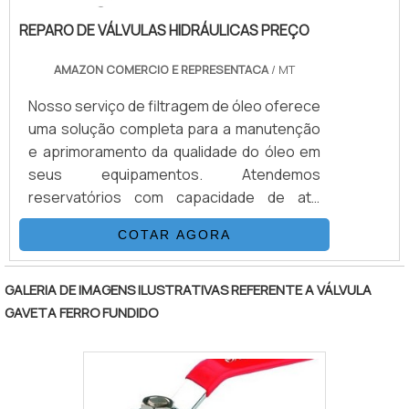
REPARO DE VÁLVULAS HIDRÁULICAS PREÇO
AMAZON COMERCIO E REPRESENTACA
/ MT
Nosso serviço de filtragem de óleo oferece
uma solução completa para a manutenção
e aprimoramento da qualidade do óleo em
seus equipamentos. Atendemos
reservatórios com capacidade de até
40.000 litros, garantindo eficiência e
COTAR AGORA
confiabilidade em todas as etapas do
processo. 1. Filtragem de Partículas:
Utilizamos tecnologias avançadas para
GALERIA DE IMAGENS ILUSTRATIVAS REFERENTE A VÁLVULA
remover partículas sólidas que podem
GAVETA FERRO FUNDIDO
comprometer a performance e a
durabilidade dos seus sistemas. A filtragem
eficiente assegura que seu óleo esteja
livre de contaminantes que podem causar