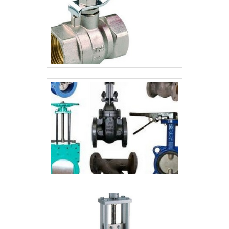
desgaste e falhas. 2. Desidratação: O
excesso de água no óleo pode causar
corrosão e reduzir a eficácia do
lubrificante. Nosso serviço inclui
desidratação eficaz, eliminando a umidade
e garantindo a integridade do seu óleo. 3.
Remoção de Verniz: Com o tempo, o óleo
pode acumular verniz e resíduos que
afetam o funcionamento dos
equipamentos. Aplicamos técnicas
especializadas para remover esses
depósitos, restaurando a pureza do óleo e
a eficiência dos seus sistemas. Escolha
nosso serviço de filtragem de óleo para
maximizar a performance e a longevidade
dos seus equipamentos. Entre em contato
e descubra como podemos ajudar a manter
seus sistemas operando com o melhor