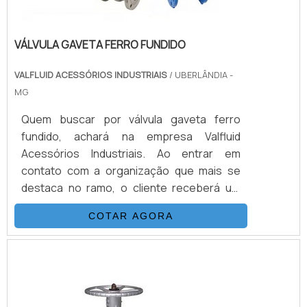
VÁLVULA GAVETA FERRO FUNDIDO
VALFLUID ACESSÓRIOS INDUSTRIAIS
/ UBERLÂNDIA -
MG
Quem buscar por válvula gaveta ferro
fundido, achará na empresa Valfluid
Acessórios Industriais. Ao entrar em
contato com a organização que mais se
destaca no ramo, o cliente receberá um
suporte completo para sanar eventuais
COTAR AGORA
dúvidas sobre o produto a ser
adquirido.Quando o tema é válvula gaveta
ferro fundido, na Valfluid Acessórios
Industriais o cliente encontrará excelente
custo-benefício e o auxílio de uma