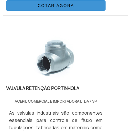
RTJ MATERIAIS: AÇO FORJADO & FUNDIDO –
COTAR AGORA
AÇO INOXIDÁVEL – DUPLEX & SUPER
DUPLEX – ALUMÍNIO/BRONZE/NÍQUEL –
TITANIUM – ALLOYS ESPECIAIS CONFORME
CONSULTA ACIONAMENTO: MANUAL
VALVULA RETENÇÃO PORTINHOLA
ACEPIL COMERCIAL E IMPORTADORA LTDA
/ SP
As válvulas industriais são componentes
essenciais para controle de fluxo em
tubulações, fabricadas em materiais como