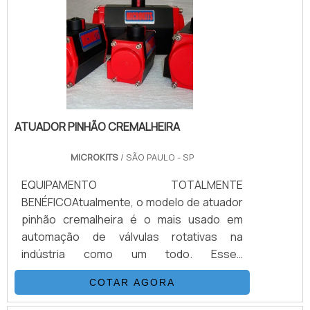
reconhecidos em todo o Brasil por sua
excelência em qualidade e custo-benefício,
com o melhor prazo de entrega do
mercado atual.Característica.
ATUADOR PINHÃO CREMALHEIRA
MICROKITS
/ SÃO PAULO - SP
EQUIPAMENTO TOTALMENTE
BENÉFICOAtualmente, o modelo de atuador
pinhão cremalheira é o mais usado em
automação de válvulas rotativas na
indústria como um todo. Esses
equipamentos são relativamente simples
COTAR AGORA
em sua concepção, de fácil ou pouca
manutenção, e com um aspecto geral