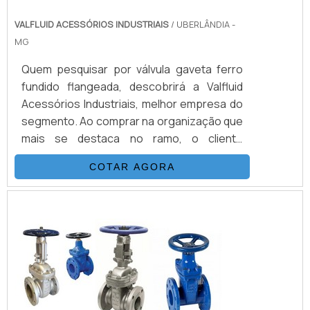
VALFLUID ACESSÓRIOS INDUSTRIAIS
/ UBERLÂNDIA -
MG
Quem pesquisar por válvula gaveta ferro
fundido flangeada, descobrirá a Valfluid
Acessórios Industriais, melhor empresa do
segmento. Ao comprar na organização que
mais se destaca no ramo, o cliente
receberá um atendimento de excelência e
COTAR AGORA
terá a garantia de adquirir produtos que
solucionem qualquer demanda.MAIS
DETALHES SOBRE VÁLVULA GAVETA FERRO
FUNDIDO FLANGEADAQuem pesquisa na
internet por válvula gaveta ferro fundido
flangeada em uma...