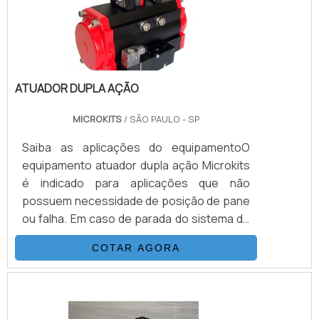
ATUADOR DUPLA AÇÃO
MICROKITS
/ SÃO PAULO - SP
Saiba as aplicações do equipamentoO
equipamento atuador dupla ação Microkits
é indicado para aplicações que não
possuem necessidade de posição de pane
ou falha. Em caso de parada do sistema de
ar comprimido, o equipamento
COTAR AGORA
permanecerá em sua última posição, desde
que isto não traga nenhum risco a
segurança ou produtividade dos
processos.Os equipamentos são