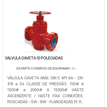
bastante leve e compacto.O atuador é
benéfico não só pelo seu preço
competitivo em comparação aos modelos
similares, mas principalmente por conta de
sua engenharia simples e funcional do
produto. Este equipamento foi criado e.
VALVULA GAVETA 10 POLEGADAS
OILPARTS COMERCIO DE EQUIPAMEN
/ RJ
VÁLVULA GAVETA ANSI, DIN E API 6A - DN:
3/8 a 54 CLASSE DE PRESSÃO: 150# A
1500# e 2000# A 15000# HASTE
ASCENDENTE / HASTE FIXA CONEXÕES:
ROSCADAS - SW - BW - FLANGEADAS FF, RF,