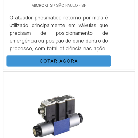
MICROKITS
/ SÃO PAULO - SP
O atuador pneumático retorno por mola é
utilizado principalmente em válvulas que
precisam de posicionamento de
emergência ou posição de pane dentro do
processo, com total eficiência nas ações
de forma rápida e segura. Este modelo de
COTAR AGORA
atuador possui molas embutidas em vãos
instalados no interior do equipamento. A
atuação dessas molas fica na abertura e
fechamento, sem a necessidade do ar
comprimido como em modelos
convencionais. INFORMAÇÕES
IMPORTANTESO modelo padrão de atuador
pneumático é fabri.