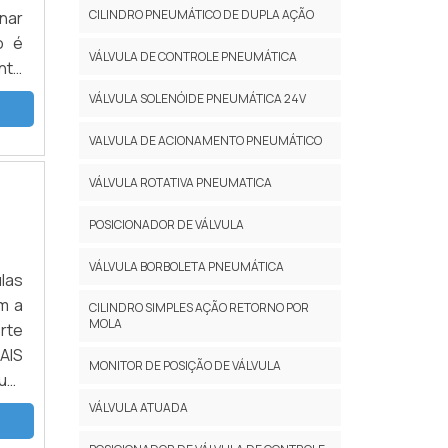
CILINDRO PNEUMÁTICO DE DUPLA AÇÃO
nar
o é
VÁLVULA DE CONTROLE PNEUMÁTICA
nte
odo
VÁLVULA SOLENÓIDE PNEUMÁTICA 24V
VALVULA DE ACIONAMENTO PNEUMÁTICO
VÁLVULA ROTATIVA PNEUMATICA
POSICIONADOR DE VÁLVULA
VÁLVULA BORBOLETA PNEUMÁTICA
ulas
m a
CILINDRO SIMPLES AÇÃO RETORNO POR
MOLA
rte
AIS
MONITOR DE POSIÇÃO DE VÁLVULA
uer
ela
VÁLVULA ATUADA