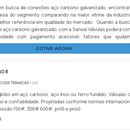
m busca de conexões aço carbono galvanizado, encontrar
esa do segmento comparando na maior vitrine da indústri
elhor referência em qualidade do mercado. Quando a busc
 aço carbono galvanizado, com a Sansei Válvulas poderá con
ividade com pagamento acessível, fatores que ajuda
ma excelente relação custo-benefício. POUCO MAIS SOBRE
COTAR AGORA
O CARBONO GALVANIZADO Há muitas maneiras eficientes
competência e excelência em uma área de atuação. A San
raliza sua energia em criar para cada cliente uma estrutura 
BO 8
alta qualidade onde são realizadas as atividades; Estrutura
atender todas as demandas; Equipamentos de última
COES TERMICAS
/ GO
udo pensando em conexões aço carbono galvanizado 
 globo em aço carbono, aço inox ou ferro fundido. Válvulas
Ainda focando na qualidade das conexões aço carb
o e confiabilidade. Projetadas conforme normas internacion
, sempre deve-se buscar uma empresa que tenha produtos 
essão 150#, 300# 600#, pn16 e pn40.
dade e proteção, pontos importantes que ficam de fora
o de empresas que visam apenas o lucro. Isso tudo é a ra
A
Sansei Válvulas é responsável quando tratamos do segmento