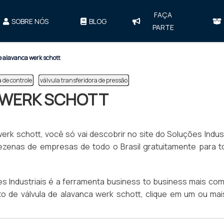
FAÇA
SOBRE NÓS
BLOG
PARTE
e alavanca werk schott
 de controle
válvula transferidora de pressão
 WERK SCHOTT
erk schott, você só vai descobrir no site do Soluções Indust
zenas de empresas de todo o Brasil gratuitamente para t
 Industriais é a ferramenta business to business mais com
nto de válvula de alavanca werk schott, clique em um ou ma