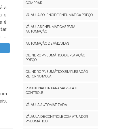
COMPRAR
á a
a e
VÁLVULA SOLENÓIDE PNEUMÁTICA PREÇO
a é
VÁLVULAS PNEUMÁTICAS PARA
tar
AUTOMAÇÃO
m a
 AS
AUTOMAÇÃO DE VÁLVULAS
 de
CILINDRO PNEUMÁTICO DUPLA AÇÃO
sei
PREÇO
com:
CILINDRO PNEUMÁTICO SIMPLES AÇÃO
RETORNO MOLA
com
POSICIONADOR PARA VÁLVULA DE
CONTROLE
 com
ono
ais.
com
VÁLVULA AUTOMATIZADA
 no
zão
VÁLVULA DE CONTROLE COM ATUADOR
PNEUMÁTICO
 de