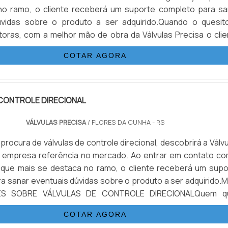
no ramo, o cliente receberá um suporte completo para sa
úvidas sobre o produto a ser adquirido.Quando o quesit
etoras, com a melhor mão de obra da Válvulas Precisa o clie
r com excelente custo-benefício e atendimento eficaz em t
COTAR AGORA
CONTROLE DIRECIONAL
VÁLVULAS PRECISA
/ FLORES DA CUNHA - RS
rocura de válvulas de controle direcional, descobrirá a Válv
a empresa referência no mercado. Ao entrar em contato co
 que mais se destaca no ramo, o cliente receberá um supo
a sanar eventuais dúvidas sobre o produto a ser adquirido.M
ES SOBRE VÁLVULAS DE CONTROLE DIRECIONALQuem q
lvulas de controle direcional em uma empresa que preza p
COTAR AGORA
nc...