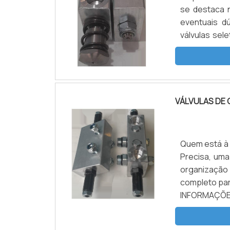
se destaca 
eventuais d
válvulas sel
poderá conta
o territór...
VÁLVULAS DE 
Quem está à p
Precisa, um
organização
completo par
INFORMAÇÕ
encontrar vá
segurança, e