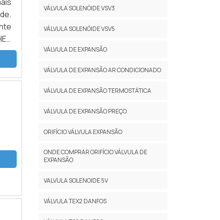
ais
VÁLVULA SOLENÓIDE VSV3
que
de.
são
ente
VÁLVULA SOLENÓIDE VSV5
çar
HES
ima
VÁLVULA DE EXPANSÃO
sua
por
stá
VÁLVULA DE EXPANSÃO AR CONDICIONADO
que
ão,
rios
 Há
VÁLVULA DE EXPANSÃO TERMOSTÁTICA
ndo
sua
s e
VÁLVULA DE EXPANSÃO PREÇO
gica
para
ndo
ORIFÍCIO VÁLVULA EXPANSÃO
uid
dos
for
nça
ONDE COMPRAR ORIFÍCIO VÁLVULA DE
 que
EXPANSÃO
s e
com
sam
VALVULA SOLENOIDE 5V
dos
tes
ado,
eus
VÁLVULA TEX2 DANFOS
ção
esa