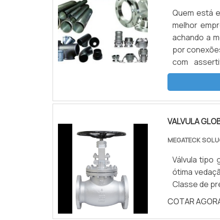
Quem está e
melhor empr
achando a m
por conexões
com assert
assegurar u
CONEXÕES AÇ
demonstrar 
Válvulas cent
VALVULA GLO
Escritório de 
suficiente para 
MEGATECK SOLU
geração. T
Válvula tipo
proteção. 
ótima vedaçã
galvanizado
Classe de pr
ótima quali
planejament
COTAR AGOR
pela qual a 