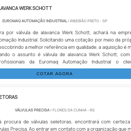
ALAVANCA WERK SCHOTT
EUROMAQ AUTOMAÇÃO INDUSTRIAL
/ RIBEIRÃO PRETO - SP
a por válvula de alavanca Werk Schott, achará na empr
mação Industrial. Solicitando uma cotação por meio da próp
scobrindo a melhor referência em qualidade, a aquisição é m
uando o assunto é válvula de alavanca Werk Schott, com
rofissionais da Euromaq Automação Industrial o clie
excelente custo-benefício com pagamento acessível.M
COTAR AGORA
BRE VÁLVULA ...
LETORAS
VÁLVULAS PRECISA
/ FLORES DA CUNHA - RS
 procura de válvulas seletoras, encontrará com certeza
ulas Precisa. Ao entrar em contato com a organização que m