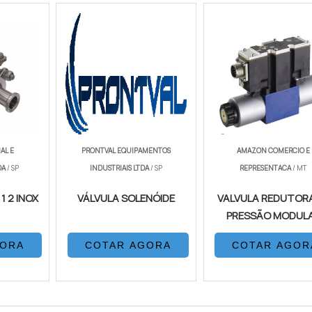
AL E
PRONTVAL EQUIPAMENTOS
AMAZON COMERCIO E
DA
/ SP
INDUSTRIAIS LTDA
/ SP
REPRESENTACA
/ MT
1 2 INOX
VÁLVULA SOLENÓIDE
VALVULA REDUTORA
PRESSÃO MODUL
GORA
COTAR AGORA
COTAR AGOR