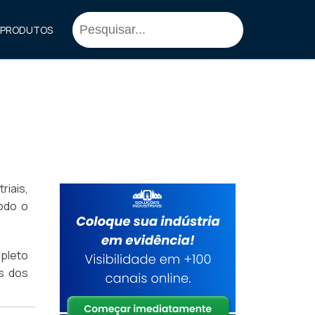
PRODUTOS
riais,
odo o
pleto
is dos