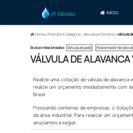
INÍCIO
Home
»
Produtos
»
Categoria - Válvulas e Cilindros
»
válvula d
Buscas relacionadas:
Válvula atuada
Posicionador de válvula
VÁLVULA DE ALAVANCA
Realize uma cotação de válvula de alavanca w
realize um orçamento imediatamente com de
Brasil
Possuindo centenas de empresas, o Soluções
da área industrial. Para realizar um orçame
anuciantes a seguir: