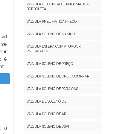
va o
VÁLVULA DE CONTROLE PNEUMÁTICA
s é
BORBOLETA
 as
VÁLVULA PNEUMÁTICA PREÇO
 Na
o o
VÁLVULA SOLENÓIDE NAMUR
uid
São
 se
s e
VÁLVULA ESFERA COM ATUADOR
nar
PNEUMATICO
uma
o é
res
VÁLVULA SOLENÓIDE PREÇO
nte
m a
res
esa
VÁLVULA SOLENÓIDE ONDE COMPRAR
NOA
que
uma
VÁLVULA SOLENÓIDE PARA GÁS
ais
são
VÁLVULA DE SOLENÓIDE
ara
ras
VÁLVULA SOLENÓIDE AR
a e
stra
VÁLVULA SOLENÓIDE VSV1
á a
ção;