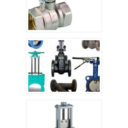
de atuação; Trabalhadores de alta
qualidade; Escritório de vendas e projetos;
Bancada de testes completa;
Equipamentos de última geração. A
EMPRESA MAIS QUALIFICADA DO
SEGMENTOApenas na RRG Automação
Industrial existem as melhores condições
para quem deseja achar o que precisa para
bomba hidráulica engrenagem. Líder em
qualidade, a empresa oferece uma
variedade de itens como venda e reforma
de válvulas hidráulicas e venda e reforma de
bombas hidráulicas.É comprometida com
os serviços e segura, padrões possíveis
por contar com escritório de vendas e
projetos e equipamentos de última
geração. Tudo isso, unido a um time de
colaboradores proativos e trabalhadores