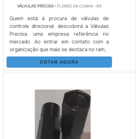
VÁLVULAS PRECISA
/ FLORES DA CUNHA - RS
Quem está à procura de válvulas de
controle direcional, descobrirá a Válvulas
Precisa, uma empresa referência no
mercado. Ao entrar em contato com a
organização que mais se destaca no ramo,
o cliente receberá um suporte completo
COTAR AGORA
para sanar eventuais dúvidas sobre o
produto a ser adquirido.MAIS
INFORMAÇÕES SOBRE VÁLVULAS DE
CONTROLE DIRECIONALQuem quer
encontrar válvulas de controle direcional
em uma empresa que preza pela
segurança, enc...