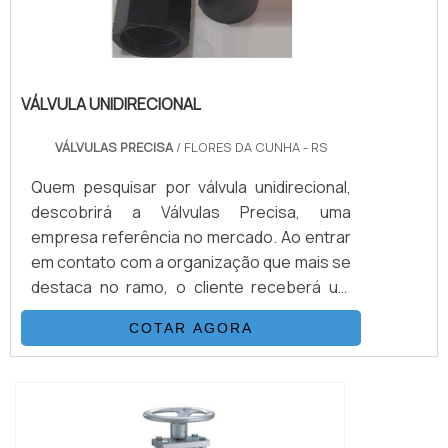
VÁLVULA UNIDIRECIONAL
VÁLVULAS PRECISA
/ FLORES DA CUNHA - RS
Quem pesquisar por válvula unidirecional,
descobrirá a Válvulas Precisa, uma
empresa referência no mercado. Ao entrar
em contato com a organização que mais se
destaca no ramo, o cliente receberá um
suporte completo para sanar eventuais
COTAR AGORA
dúvidas sobre o produto a ser
adquirido.Quando o interesse é por válvula
unidirecional, com os melhores
profissionais da Válvulas Precisa o cliente
encontrará excelente custo-benefício e