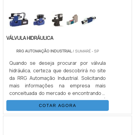
DE CONTRABALANÇO HIDRÁULICAQuem
quer encontrar válvula de contrabalanço
hidráulica em uma empresa inovadora,
descobre a Válvulas Preci...
VÁLVULA HIDRÁULICA
RRG AUTOMAÇÃO INDUSTRIAL
/ SUMARÉ - SP
Quando se deseja procurar por válvula
hidráulica, certeza que descobrirá no site
da RRG Automação Industrial. Solicitando
mais informações na empresa mais
conceituada do mercado e encontrando a
melhor referência em qualidade.É
COTAR AGORA
importante lembrar que o produto deve
sempre ser adquirido com empresas
especializadas no segmento. Esse tipo de
cuidado ajuda a garantir a qualidade e