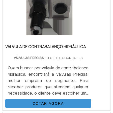
VÁLVULA DE CONTRABALANÇO HIDRÁULICA
VÁLVULAS PRECISA
/ FLORES DA CUNHA - RS
Quem buscar por válvula de contrabalanço
hidráulica, encontrará a Válvulas Precisa,
melhor empresa do segmento. Para
receber produtos que atendem qualquer
necessidade, o cliente deve escolher uma
organização que se destaque por um bom
COTAR AGORA
suporte pré-venda e tenha ampla
experiência no ramo.MAIS SOBRE VÁLVULA