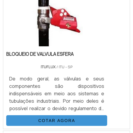
um orçamento!...
BLOQUEIO DE VALVULA ESFERA
ITUFLUX
/ ITU - SP
De modo geral, as válvulas e seus
componentes são dispositivos
indispensáveis em meio aos sistemas e
tubulações industriais. Por meio deles é
possível realizar o devido regulamento de
pressão de diversos gases e fluidos em
COTAR AGORA
estado seguro, durante a utilização.O
bloqueio de valvula esfera, por exemplo, é