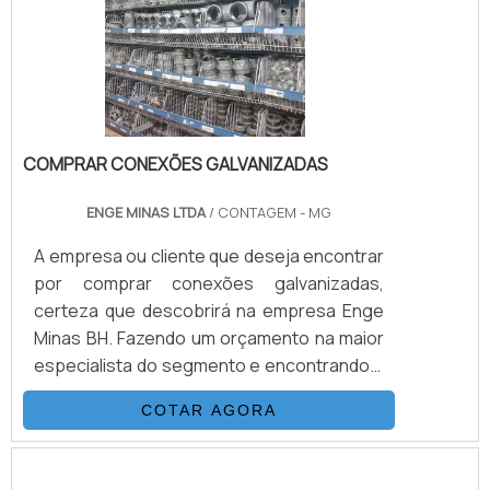
COMPRAR CONEXÕES GALVANIZADAS
ENGE MINAS LTDA
/ CONTAGEM - MG
A empresa ou cliente que deseja encontrar
por comprar conexões galvanizadas,
certeza que descobrirá na empresa Enge
Minas BH. Fazendo um orçamento na maior
especialista do segmento e encontrando a
líder da área de atuação.DETALHES SOBRE
COTAR AGORA
COMPRAR CONEXÕES GALVANIZADAS Se
alguém quer achar comprar conexões
galvanizadas em uma empresa que preza