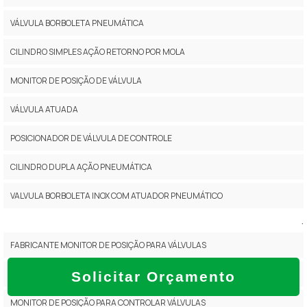
VÁLVULA BORBOLETA PNEUMÁTICA
CILINDRO SIMPLES AÇÃO RETORNO POR MOLA
MONITOR DE POSIÇÃO DE VÁLVULA
VÁLVULA ATUADA
POSICIONADOR DE VÁLVULA DE CONTROLE
CILINDRO DUPLA AÇÃO PNEUMÁTICA
VALVULA BORBOLETA INOX COM ATUADOR PNEUMÁTICO
.
FABRICANTE MONITOR DE POSIÇÃO PARA VÁLVULAS
MONITOR DE POSIÇÃO DE VÁLVULAS PREÇO
Solicitar Orçamento
MONITOR DE POSIÇÃO PARA CONTROLAR VÁLVULAS