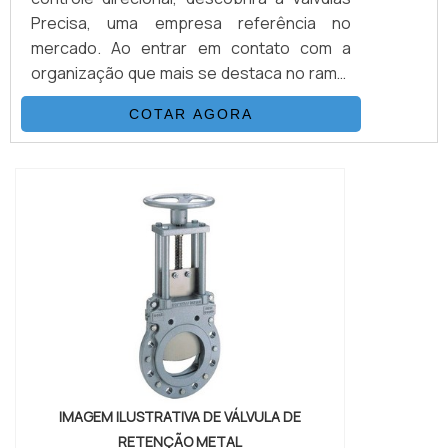
Precisa, uma empresa referência no
mercado. Ao entrar em contato com a
organização que mais se destaca no ramo,
o cliente receberá um suporte completo
COTAR AGORA
para sanar eventuais dúvidas sobre o
produto a ser adquirido.MAIS
INFORMAÇÕES SOBRE VÁLVULAS DE
CONTROLE DIRECIONALQuem quer
encontrar válvulas de controle direcional
em uma empresa que preza pela
segurança, enc...
IMAGEM ILUSTRATIVA DE VÁLVULA DE
RETENÇÃO METAL