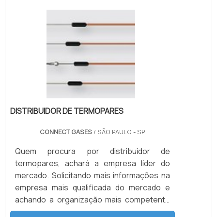
aplicações que exigem alta precisão, como
laboratórios, indústrias farmacêuticas,
químicas e de petróleo, a válvula agulha é
ideal para ambientes onde o fluxo deve ser
ajustado de forma gradual e controlada.
Seu uso garante maior eficiência e
segurança no manuseio de substâncias
delicadas.
DISTRIBUIDOR DE TERMOPARES
CONNECT GASES
/ SÃO PAULO - SP
Quem procura por distribuidor de
termopares, achará a empresa líder do
mercado. Solicitando mais informações na
empresa mais qualificada do mercado e
achando a organização mais competente
do ramo.MAIS DETALHES INTERESSANTES