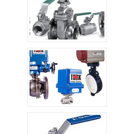
SEGMENTOApenas na Solution Controles é
possível encontrar a solução para quem
busca controle de fluídos industriais. É
possível encontrar uma grande variedade
no portfólio como válvula esfera e válvula
guilhotina com ótima qualidade e
assertividade.A empresa conta com um
time de profissionais qualificados para o
serviço, além de investir em equipamentos
modernos, que se ajustam a sua
necessidade. A Solution Controles é uma
empresa que tem sido preferência no
segmento por toda seriedade e qualidade,
o que fecha todo o ciclo de entrega com
excelência para seus
parceiros.Certificações: ISO
9001:2015EHEDGABSAPI 6DMSSAPI
598INMETROPEDATEXASTMCEAPI 607 FIRE