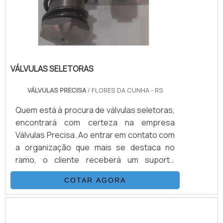
VÁLVULAS SELETORAS
VÁLVULAS PRECISA
/ FLORES DA CUNHA - RS
Quem está à procura de válvulas seletoras,
encontrará com certeza na empresa
Válvulas Precisa. Ao entrar em contato com
a organização que mais se destaca no
ramo, o cliente receberá um suporte
completo para sanar eventuais dúvidas
COTAR AGORA
sobre o produto a ser adquirido.Quando o
quesito é válvulas seletoras, com a melhor
mão de obra da Válvulas Precisa o cliente
poderá contar com excelente custo-