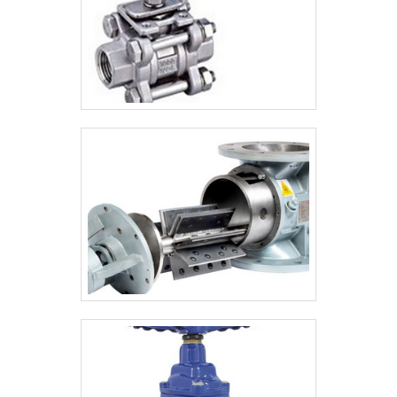
SAFENACESILASMEIECEXANSI3A