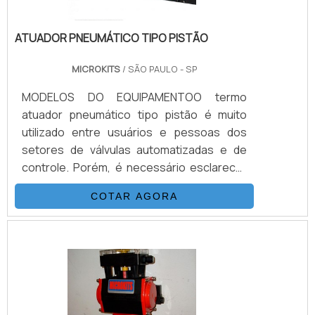
técnica de apoio. Todos esses fatores,
agregados a uma equipe multidisciplinar de
ATUADOR PNEUMÁTICO TIPO PISTÃO
consultores associados e colaboradores
eficientes, garante uma entrega de
MICROKITS
/ SÃO PAULO - SP
excelência de ponta a ponta.
MODELOS DO EQUIPAMENTOO termo
atuador pneumático tipo pistão é muito
utilizado entre usuários e pessoas dos
setores de válvulas automatizadas e de
controle. Porém, é necessário esclarecer
alguns detalhes, como os dois modelos
COTAR AGORA
disponíveis do equipamento. Conheça-
os:PRIMEIRO MODELO DO ATUADOR
PNEUMÁTICO Criado com dimensões e
peso maiores; É produzido com partes em
ferro fundido e aço carbono; Possui
desenho concebido com apenas uma
câmara e um pistão; Este fica alocado em