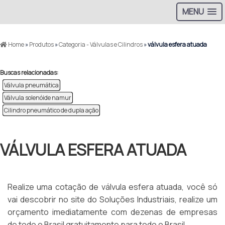
MENU
Home
»
Produtos
»
Categoria - Válvulas e Cilindros
»
válvula esfera atuada
Buscas relacionadas:
Válvula pneumática
Válvula solenóide namur
Cilindro pneumático de dupla ação
VÁLVULA ESFERA ATUADA
Realize uma cotação de válvula esfera atuada, você só
vai descobrir no site do Soluções Industriais, realize um
orçamento imediatamente com dezenas de empresas
de todo o Brasil gratuitamente para todo o Brasil