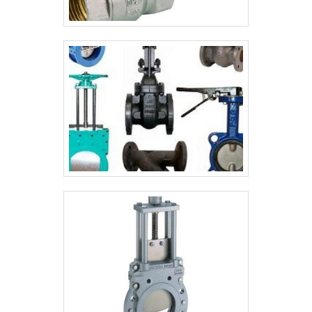
atividades; Sala de treinamento com
materiais sofisticados; Equipamentos de
última geração. A MELHOR EMPRESA NO
SEGMENTOSomente na VSC - Válvulas
Industriais as melhores opções sempre
estão à disposição quando se procura
soluções para válvulas gavetas industriais.
Prezando pelo que há de mais moderno,
traz inovações e variedades em válvula
gaveta e manutenção válvula globo.É uma
empresa comprometida com seus serviços
e uma empresa inovadora, qualificações
construídas por focar suas ações no
resultado final, tendo escritório de alta
qualidade onde são realizadas as atividades
e sala de treinamento com materiais
sofisticados. Todos esses fatores,
agregados a uma equipe multidisciplinar de