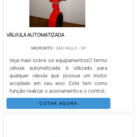
um dos lados do atuador.
VÁLVULA AUTOMATIZADA
MICROKITS
/ SÃO PAULO - SP
Veja mais sobre os equipamentosO termo
válvula automatizada é utilizado para
qualquer válvula que possua um motor
acoplado em seu eixo. Este tem como
função realizar o acionamento e o controle
de fluído a distância. Este motor também é
COTAR AGORA
conhecido como atuador, e pode ser
encontrado em modelos diferentes, como:
Hidráulicos; Elétricos; E
pneumáticos.Benefício da válvula
automatizadaÉ bastante evidente o