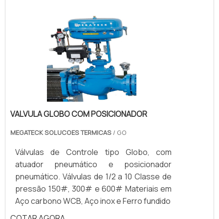
válvulas industriais são componentes
essenciais para controle de fluxo em
tubulações, fabricadas em materiais como
aço inox, carbono ou bronze. Disponíveis
em diferentes modelos, como esfera,
gaveta e globo, garantem vedação
eficiente e operação precisa em sistemas
hidráulicos, pneumáticos e industriais.
VALVULA GLOBO COM POSICIONADOR
MEGATECK SOLUCOES TERMICAS
/ GO
Válvulas de Controle tipo Globo, com
atuador pneumático e posicionador
pneumático. Válvulas de 1/2 a 10 Classe de
pressão 150#, 300# e 600# Materiais em
Aço carbono WCB, Aço inox e Ferro fundido
COTAR AGORA