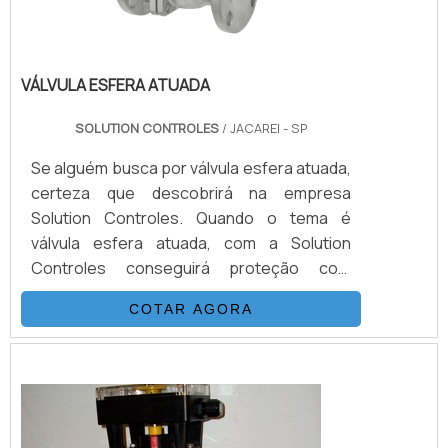
VÁLVULA ESFERA ATUADA
SOLUTION CONTROLES
/ JACAREI - SP
Se alguém busca por válvula esfera atuada,
certeza que descobrirá na empresa
Solution Controles. Quando o tema é
válvula esfera atuada, com a Solution
Controles conseguirá proteção com
comprometimento com os resultados dos
COTAR AGORA
clientes.DETALHES SOBRE A VÁLVULA
ESFERA ATUADAHá muitas maneiras
eficientes de demonstrar competência e
excelência em uma área de atuação. A
Solution Controles centraliza sua energia
em oferecer aos parceiros uma est...