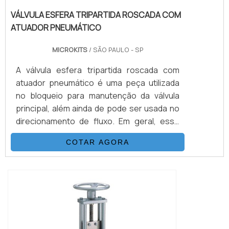
VÁLVULA ESFERA TRIPARTIDA ROSCADA COM
ATUADOR PNEUMÁTICO
MICROKITS
/ SÃO PAULO - SP
A válvula esfera tripartida roscada com
atuador pneumático é uma peça utilizada
no bloqueio para manutenção da válvula
principal, além ainda de pode ser usada no
direcionamento de fluxo. Em geral, esse
tipo de válvula utiliza uma esfera oca,
COTAR AGORA
perfurada e pivotante que serve para
assegurar o controle do fluxo de fluidos ou
gases e esse movimento realizado
juntamente com um atuador pneumático
garante maior rapidez e
eficiência.Conheça mais...