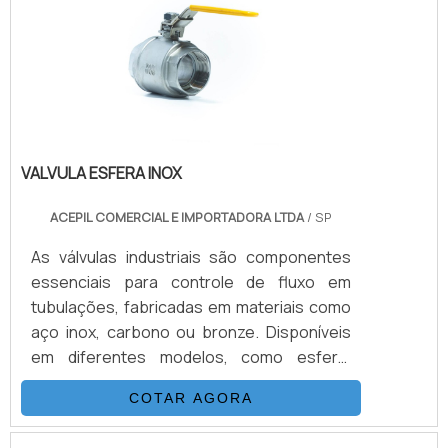
benefício que a válvula oferece quando
colocamos em questão a distância entre os
pontos e o tama.
VALVULA ESFERA INOX
ACEPIL COMERCIAL E IMPORTADORA LTDA
/ SP
As válvulas industriais são componentes
essenciais para controle de fluxo em
tubulações, fabricadas em materiais como
aço inox, carbono ou bronze. Disponíveis
em diferentes modelos, como esfera,
gaveta e globo, garantem vedação
COTAR AGORA
eficiente e operação precisa em sistemas
hidráulicos, pneumáticos e industriais.As