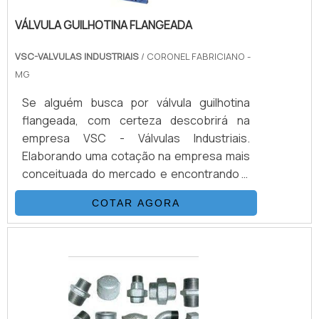
VÁLVULA GUILHOTINA FLANGEADA
VSC-VALVULAS INDUSTRIAIS
/ CORONEL FABRICIANO -
MG
Se alguém busca por válvula guilhotina
flangeada, com certeza descobrirá na
empresa VSC - Válvulas Industriais.
Elaborando uma cotação na empresa mais
conceituada do mercado e encontrando a
melhor em qualidade e custo benefício.UM
COTAR AGORA
POUCO MAIS SOBRE VÁLVULA GUILHOTINA
FLANGEADASe alguém pesquisar válvula de
guilhotina flangeada em uma empresa
responsável, consegue encontrar o site da
VSC - Válvulas Industriais. A empresa
trabalha com calibração manômetro e
manutenção válvula globo, focando em