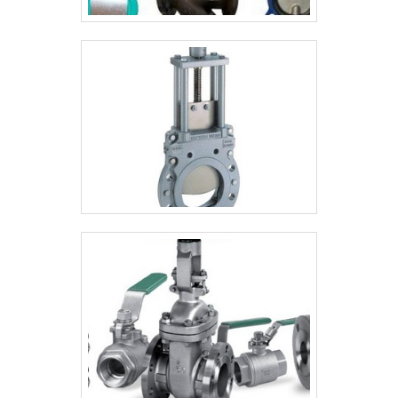
qualidade e precisão.Garantimos a
satisfação dos clientes através de um
atendimento singular, por meio de
profissionais treinados e altamente
qualificados. A Connect Gases é uma
empresa que tem despontado no
segmento por toda seriedade e qualidade,
o que garante uma entrega de excelência
de ponta a ponta..