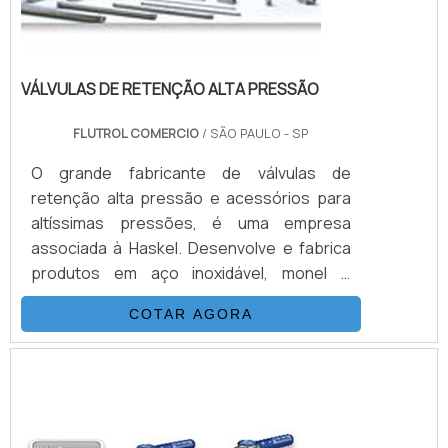
VÁLVULAS DE RETENÇÃO ALTA PRESSÃO
FLUTROL COMERCIO
/ SÃO PAULO - SP
O grande fabricante de válvulas de
retenção alta pressão e acessórios para
altíssimas pressões, é uma empresa
associada à Haskel. Desenvolve e fabrica
produtos em aço inoxidável, monel e
hasteloy, seus principais ítens são válvulas
COTAR AGORA
esfera, agulha, retenção, tubos conexões
e niple. Também fornece equipamentos
para sub-sea como válvulas atuadas e
conexões. Suas principais aplicações são
sistemas hidráulicos, equipamentos e
sistemas para g...