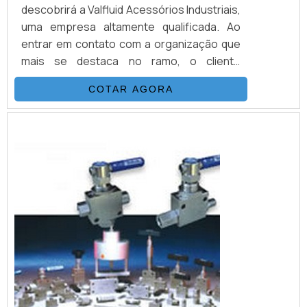
descobrirá a Valfluid Acessórios Industriais,
uma empresa altamente qualificada. Ao
entrar em contato com a organização que
mais se destaca no ramo, o cliente
receberá um suporte completo para sanar
COTAR AGORA
eventuais dúvidas sobre o produto a ser
adquirido.DETALHES SOBRE VÁLVULA
AMÔNIASe alguém pesquisar válvula amônia
em uma organização inovadora, vai até o
site da Valfluid Acessórios Industriais. Uma
empresa co...