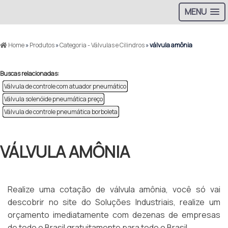
MENU
Home
»
Produtos
»
Categoria - Válvulas e Cilindros
»
válvula amônia
Buscas relacionadas:
Válvula de controle com atuador pneumático
Válvula solenóide pneumática preço
Válvula de controle pneumática borboleta
VÁLVULA AMÔNIA
Realize uma cotação de válvula amônia, você só vai
descobrir no site do Soluções Industriais, realize um
orçamento imediatamente com dezenas de empresas
de todo o Brasil gratuitamente para todo o Brasil