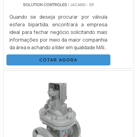
SOLUTION CONTROLES
/ JACAREI - SP
Quando se deseja procurar por válvula
esfera bipartida, encontrará a empresa
ideal para fechar negócio solicitando mais
informações por meio da maior companhia
da área e achando a líder em qualidade.MAIS
DETALHES SOBRE A VÁLVULA ESFERA
COTAR AGORA
BIPARTIDAQuem quer encontrar válvula
esfera bipartida em uma empresa
comprometida com os serviços, consegue
encontrar o site da Solution Controles. Na
companhia, é possível encontrar válvula
esfera e válvula guilhotina, disponibilizando
tudo que há de mais atual para garantir a
qualidade final para cada cliente.Não
obstante, quando falamos em válvula
esfera bipartida, é importante buscar uma