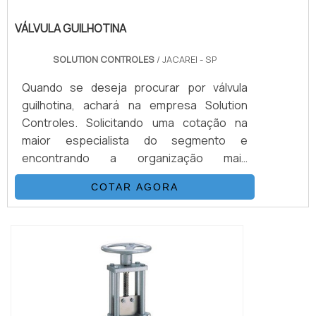
VÁLVULA GUILHOTINA
SOLUTION CONTROLES
/ JACAREI - SP
Quando se deseja procurar por válvula
guilhotina, achará na empresa Solution
Controles. Solicitando uma cotação na
maior especialista do segmento e
encontrando a organização mais
competente do ramo, a aquisição é mais
COTAR AGORA
assertiva.DETALHES SOBRE A VÁLVULA
GUILHOTINASe alguém procurar por válvula
guilhotina em uma empresa inovadora, vai
até o site da Solution Controles.
Especializada em válvula redutora de
pressão e trocador de calor casco ...