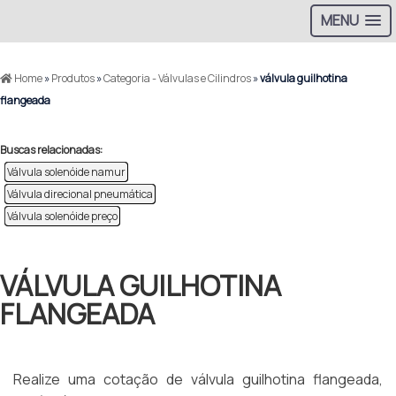
MENU
Home
»
Produtos
»
Categoria - Válvulas e Cilindros
»
válvula guilhotina
flangeada
Buscas relacionadas:
Válvula solenóide namur
Válvula direcional pneumática
Válvula solenóide preço
VÁLVULA GUILHOTINA
FLANGEADA
Realize uma cotação de válvula guilhotina flangeada,