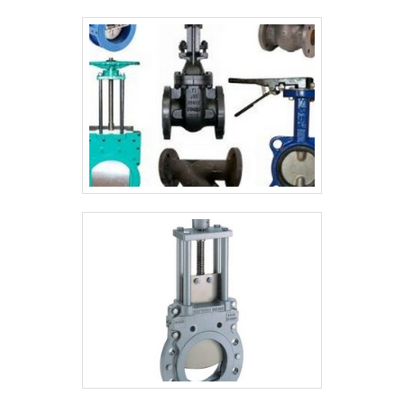
MEDIÇÃOReferência em alternativa
personalizada, o trecho de medição pode
contar com versátil gama de diâmetros,
classe de pressão ou ainda espessuras
para a parede de tubulação. Entre outras
características estão:Rigoroso controle de
qualidade;Melhor custo-
benefício;Comprometimento e
pontualidade;Baixa necessidade de
manutenção.QUALIDADE E COMPETÊNCIA
EM TRECHO RETO DE MEDIÇÃOA Ituflux
Instrumentos de Medição Ltda. foi fundada
com o objetivo principal de fornecer
soluções diferenciadas no ramo da
fabricação de instrumentos de medição.
Contando com profissionais de
experiência singular, está sediada da
cidade de Itu, em São Paulo..