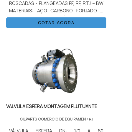
ROSCADAS - FLANGEADAS FF, RF, RTJ – BW
MATERIAIS: AÇO CARBONO FORJADO &
FUNDIDO – AÇO INOXIDÁVEL – DUPLEX &
COTAR AGORA
SUPER DUPLEX –
ALUMÍNIO/BRONZE/NÍQUEL – TITANIUM –
ALLOYS ESPECIAIS CONFORME CONSULTA
ACIONAMENTO: MANUAL
VALVULA ESFERA MONTAGEM FLUTUANTE
OILPARTS COMERCIO DE EQUIPAMEN
/ RJ
VÁLVULA ESFERA DN: 1/2 A 60