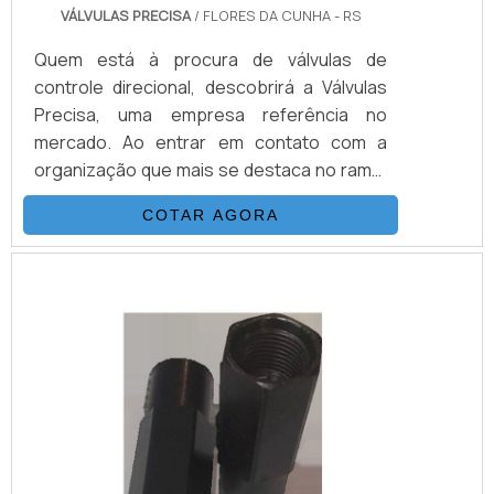
VÁLVULAS PRECISA
/ FLORES DA CUNHA - RS
Quem está à procura de válvulas de
controle direcional, descobrirá a Válvulas
Precisa, uma empresa referência no
mercado. Ao entrar em contato com a
organização que mais se destaca no ramo,
o cliente receberá um suporte completo
COTAR AGORA
para sanar eventuais dúvidas sobre o
produto a ser adquirido.MAIS
INFORMAÇÕES SOBRE VÁLVULAS DE
CONTROLE DIRECIONALQuem quer
encontrar válvulas de controle direcional
em uma empresa que preza pela
segurança, enc...