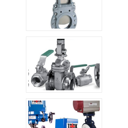
oferecer a satisfação da venda à entrega
final, com foco total na qualidade. Tem uma
equipe com profissionais preparados para
atender indústrias, construtoras,
condomínios e demais segmentos que
estão esperando seu contato para tirar
todas as suas dúvidas e melhor atender. A
MAIOR REFERÊNCIA NO SEGMENTO
Somente na Sansei Válvulas existe
variedade e qualidade quando o assunto for
venda de válvulas, conexões e
especialidades químicas. É possível
encontrar itens variados com tecnologia de
ponta, como combate a incêndio e
instrumentação com ótima qualidade e
precisão. A empresa conta com um time de
profissionais qualificados para o serviço,
além de investir em equipamentos