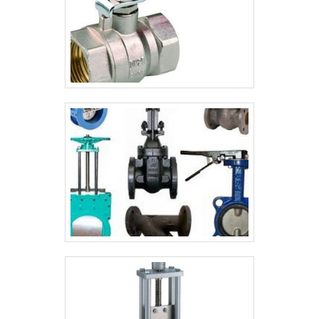
estrutura aos clientes com: Catálogo
9001:2015EHEDGABSAPI 6DMSSAPI
variado, com produtos para atender as
598INMETROPEDATEXASTMCEAPI 607 FIRE
mais diversas necessidades; Escritório de
SAFENACESILASMEIECEXANSI3A
alta qualidade onde são realizadas as
atividades; Tecnologia de ponta. Tudo
para se certificar que se tenha válvulas
esfera bipartida com precisão. Ainda
focando na qualidade em válvula esfera
bipartida, sempre deve-se buscar uma
empresa que tenha produtos e serviços
com ótima qualidade e precisão,
características simples mas que mostram o
comprometimento da empresa com seus
clientes. Tudo isso que já foi explorado é a
razão pela qual a Sansei Válvulas é
comprometida com os serviços no
segmento de venda de válvulas, conexões
e especialidades químicas. O foco é