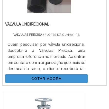
VÁLVULA UNIDIRECIONAL
VÁLVULAS PRECISA
/ FLORES DA CUNHA - RS
Quem pesquisar por válvula unidirecional,
descobrirá a Válvulas Precisa, uma
empresa referência no mercado. Ao entrar
em contato com a organização que mais se
destaca no ramo, o cliente receberá um
suporte completo para sanar eventuais
COTAR AGORA
dúvidas sobre o produto a ser
adquirido.Quando o interesse é por válvula
unidirecional, com os melhores
profissionais da Válvulas Precisa o cliente
encontrará excelente custo-benefício e