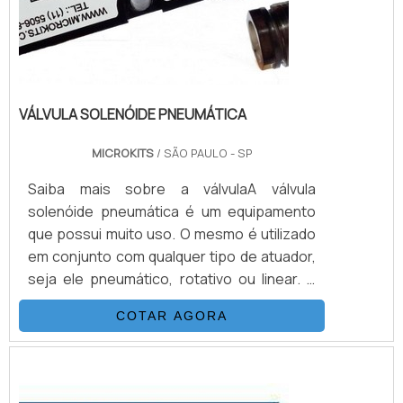
VÁLVULA SOLENÓIDE PNEUMÁTICA
MICROKITS
/ SÃO PAULO - SP
Saiba mais sobre a válvulaA válvula
solenóide pneumática é um equipamento
que possui muito uso. O mesmo é utilizado
em conjunto com qualquer tipo de atuador,
seja ele pneumático, rotativo ou linear. A
opção roscada é comumente usada nos
COTAR AGORA
conjuntos lineares para válvulas do tipo
diafragma, gaveta, globo, ou outros.A
opção que possui a fabricação de acordo
com as normas padrão da NAMUR, é