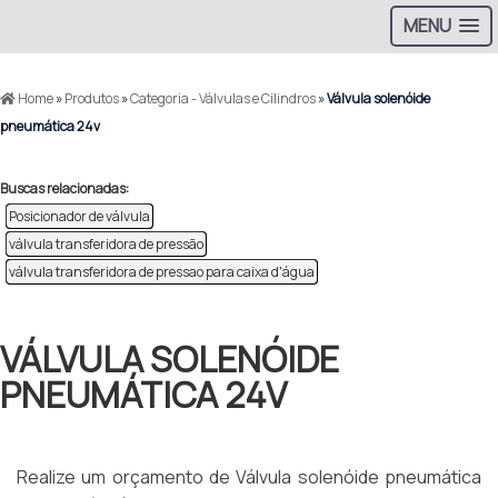
MENU
Home
»
Produtos
»
Categoria - Válvulas e Cilindros
»
Válvula solenóide
pneumática 24v
Buscas relacionadas:
Posicionador de válvula
válvula transferidora de pressão
válvula transferidora de pressao para caixa d'água
VÁLVULA SOLENÓIDE
PNEUMÁTICA 24V
Realize um orçamento de Válvula solenóide pneumática