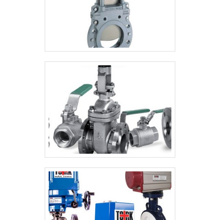
comprometida com seus serviços, padrões
alcançados por possuir escritório de alta
qualidade onde são realizadas as atividades
e sede em localização privilegiada.Esses
fatores, somados a um time multidisciplinar
de consultores associados e
colaboradores eficientes, garantem o
sucesso de cada cliente de ponta a ponta.