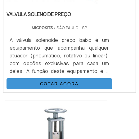
VALVULA SOLENOIDE PREÇO
MICROKITS
/ SÃO PAULO - SP
A válvula solenoide preço baixo é um
equipamento que acompanha qualquer
atuador (pneumático, rotativo ou linear),
com opções exclusivas para cada um
deles. A função deste equipamento é o
controle de gases e fluídos de forma
COTAR AGORA
automatizada (diferente de outros
modelos de válvulas que operam
manualmente). Além disso, este modelo de
válvula é ideal para atuadores de dupla
ação ou para atuadores por retorno de
molas. O processo em que o atuad...