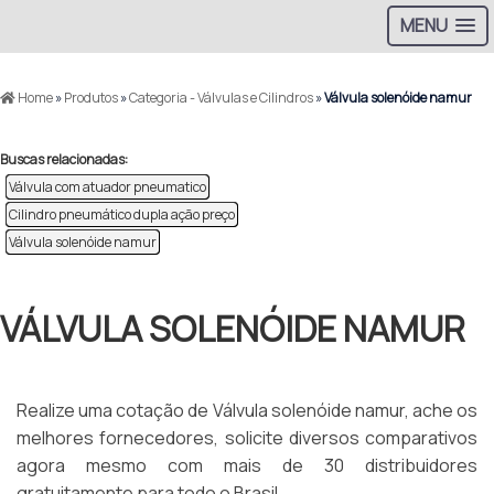
MENU
Home
»
Produtos
»
Categoria - Válvulas e Cilindros
»
Válvula solenóide namur
Buscas relacionadas:
Válvula com atuador pneumatico
Cilindro pneumático dupla ação preço
Válvula solenóide namur
VÁLVULA SOLENÓIDE NAMUR
Realize uma cotação de Válvula solenóide namur, ache os
melhores fornecedores, solicite diversos comparativos
agora mesmo com mais de 30 distribuidores
gratuitamente para todo o Brasil