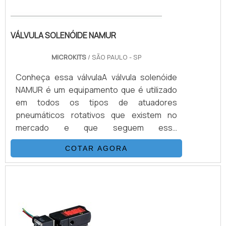
VÁLVULA SOLENÓIDE NAMUR
MICROKITS
/ SÃO PAULO - SP
Conheça essa válvulaA válvula solenóide
NAMUR é um equipamento que é utilizado
em todos os tipos de atuadores
pneumáticos rotativos que existem no
mercado e que seguem essa
padronização.Também é preciso citar os
COTAR AGORA
parâmetros exigidos na norma NAMUR, que
abrange as regras para equipamentos que
são usados em locais potencialmente
explosivos, além de regulamentar padrões
de acoplamento, entre outras
questões.Estrutura da válvula solenóide