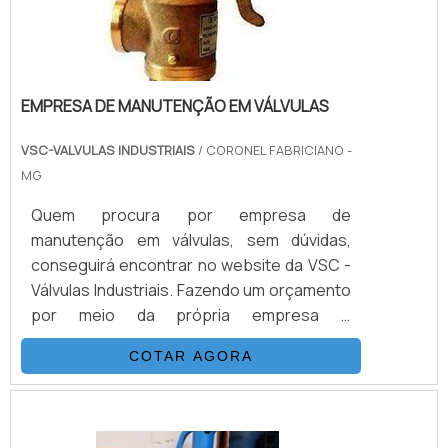
EMPRESA DE MANUTENÇÃO EM VÁLVULAS
VSC-VALVULAS INDUSTRIAIS
/ CORONEL FABRICIANO -
MG
Quem procura por empresa de
manutenção em válvulas, sem dúvidas,
conseguirá encontrar no website da VSC -
Válvulas Industriais. Fazendo um orçamento
por meio da própria empresa e
conhecendo a sofisticação, qualidade e
COTAR AGORA
preço justo em um só lugar.Quando o
interesse é por empresa de manutenção
em válvulas, com a equipe da VSC - Válvulas
Industriais o cliente obterá ótima qualidade