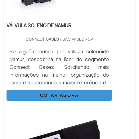
NA...
VÁLVULA SOLENÓIDE NAMUR
CONNECT GASES
/ SÃO PAULO - SP
Se alguém busca por válvula solenóide
Namur, descobrirá na líder do segmento
Connect Gases. Solicitando mais
informações na melhor organização do
ramo e descobrindo a maior referência de
qualidade da área de atuação.É importante
COTAR AGORA
lembrar que o produto deve sempre ser
adquirido com empresas especializadas no
segmento. Esse tipo de cuidado ajuda a
garantir a qualidade e durabilidade dos
materiais, além de evitar prejuízos com
substituições...