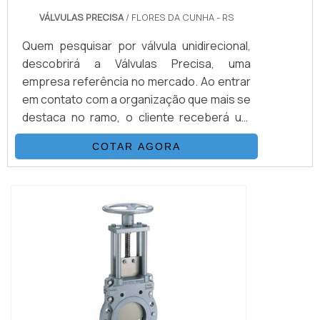
VÁLVULAS PRECISA
/ FLORES DA CUNHA - RS
Quem pesquisar por válvula unidirecional,
descobrirá a Válvulas Precisa, uma
empresa referência no mercado. Ao entrar
em contato com a organização que mais se
destaca no ramo, o cliente receberá um
suporte completo para sanar eventuais
COTAR AGORA
dúvidas sobre o produto a ser
adquirido.Quando o interesse é por válvula
unidirecional, com os melhores
profissionais da Válvulas Precisa o cliente
encontrará excelente custo-benefício e
diversas opções d...