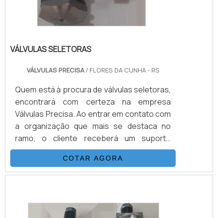
VÁLVULAS SELETORAS
VÁLVULAS PRECISA
/ FLORES DA CUNHA - RS
Quem está à procura de válvulas seletoras,
encontrará com certeza na empresa
Válvulas Precisa. Ao entrar em contato com
a organização que mais se destaca no
ramo, o cliente receberá um suporte
completo para sanar eventuais dúvidas
COTAR AGORA
sobre o produto a ser adquirido.Quando o
quesito é válvulas seletoras, com a melhor
mão de obra da Válvulas Precisa o cliente
poderá contar com excelente custo-
benefício e atendimento eficaz em todo o