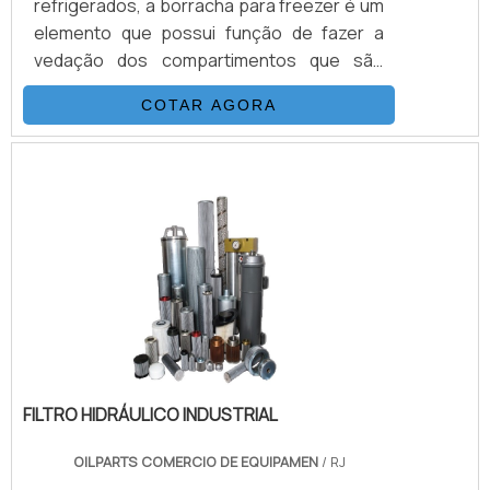
refrigerados, a borracha para freezer é um
elemento que possui função de fazer a
vedação dos compartimentos que são
refrigerados, bloqueando a troca da
COTAR AGORA
temperatura interna do freezer com a do
ambiente, permitindo que o refrigerador
tenha a temperatura adequada mantida e
ao mesmo tempo impedindo um consumo
maior de energia elétrica. Assim, em caso
de a borracha para freezer expositor não
estar vedando bem, é extremament.
FILTRO HIDRÁULICO INDUSTRIAL
OILPARTS COMERCIO DE EQUIPAMEN
/ RJ