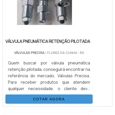
VÁLVULA PNEUMÁTICA RETENÇÃO PILOTADA
VÁLVULAS PRECISA
/ FLORES DA CUNHA - RS
Quem buscar por válvula pneumática
retenção pilotada, conseguirá encontrar na
referência do mercado, Válvulas Precisa.
Para receber produtos que atendem
qualquer necessidade, o cliente deve
escolher uma organização que se
COTAR AGORA
destaque por um bom suporte pré-venda e
tenha ampla experiência no ramo.Quando a
temática é válvula pneumática retenção