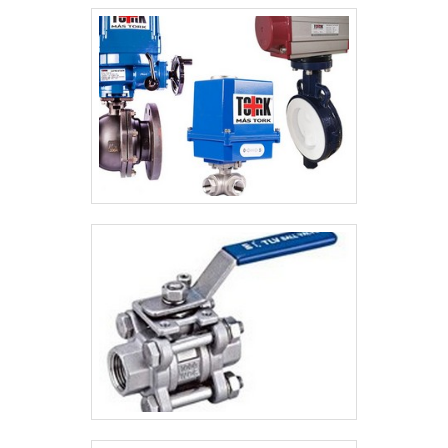
a satisfação dos clientes através de um
atendimento singular, por meio de
profissionais treinados e altamente
qualificados. A Ituflux é uma empresa que
tem feito a diferença no mercado pela
idoneidade em tudo que faz, garantindo
uma entrega de excelência de ponta a
ponta..