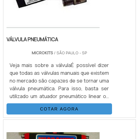
VÁLVULA PNEUMÁTICA
MICROKITS
/ SÃO PAULO - SP
Veja mais sobre a válvulaÉ possível dizer
que todas as válvulas manuais que existem
no mercado são capazes de se tornar uma
válvula pneumática. Para isso, basta ser
utilizado um atuador pneumático linear ou
rotativo, conforme o modelo da válvula e o
COTAR AGORA
kit de montagem, que deve ser correto
para o acoplamento, além da junção de
acessórios que podem oferecer recursos
de automação para o processo.Em