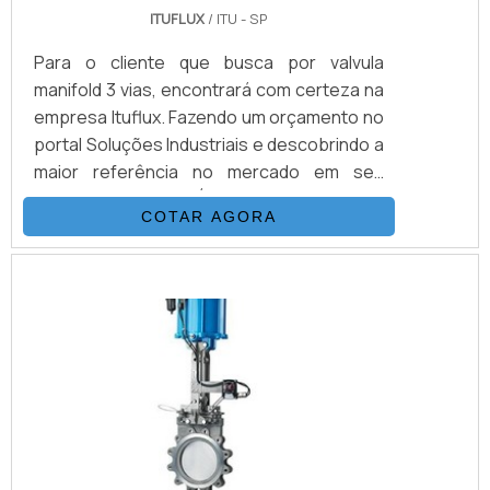
ITUFLUX
/ ITU - SP
Para o cliente que busca por valvula
manifold 3 vias, encontrará com certeza na
empresa Ituflux. Fazendo um orçamento no
portal Soluções Industriais e descobrindo a
maior referência no mercado em seu
próprio segmento.É importante lembrar
COTAR AGORA
que o produto deve sempre ser adquirido
com empresas especializadas no
segmento. Esse tipo de cuidado ajuda a
garantir a qualidade e durabilidade dos
materiais, além de evitar prejuízos com
substituições frequentes de peças
defeituosas. Assim, é possível poupar
gastos desnecessários.MAIS DETALHES
INTERESSANTES SOBRE VALVULA
MANIFOLD 3 VIASQuem quer achar valvula