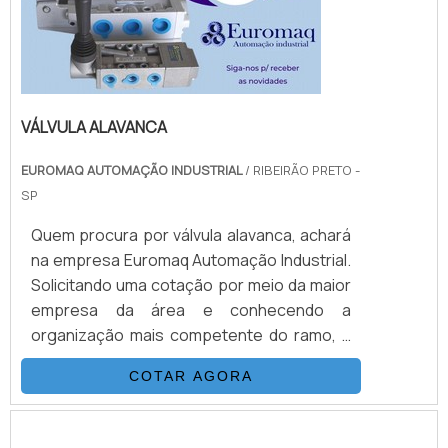
VÁLVULA ALAVANCA
EUROMAQ AUTOMAÇÃO INDUSTRIAL
/ RIBEIRÃO PRETO -
SP
Quem procura por válvula alavanca, achará
na empresa Euromaq Automação Industrial.
Solicitando uma cotação por meio da maior
empresa da área e conhecendo a
organização mais competente do ramo, a
aquisição não terá erros.DIFERENCIAIS
COTAR AGORA
IMPORTANTES DE VÁLVULA ALAVANCASe
alguém pesquisar válvula alavanca em uma
empresa responsável, encontra o site da