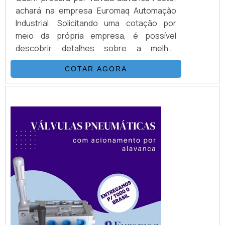
achará na empresa Euromaq Automação
Industrial. Solicitando uma cotação por
meio da própria empresa, é possível
descobrir detalhes sobre a melhor
referência em qualidade.Quando o assunto
COTAR AGORA
é válvula alavanca Festo, com os melhores
profissionais da Euromaq Automação
Industrial o cliente conseguirá excelente
custo-benefício com pagamento
acessível.DETALHES INTERESSANTES
SOBRE A VÁLVULA ALAVANCA FESTO...