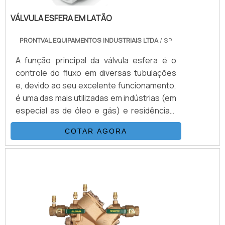
VÁLVULA ESFERA EM LATÃO
PRONTVAL EQUIPAMENTOS INDUSTRIAIS LTDA
/ SP
A função principal da válvula esfera é o
controle do fluxo em diversas tubulações
e, devido ao seu excelente funcionamento,
é uma das mais utilizadas em indústrias (em
especial as de óleo e gás) e residências.
Quando fechada, a passagem fica
COTAR AGORA
perpendicular ao sentido do fluxo, o que
impede a passagem.