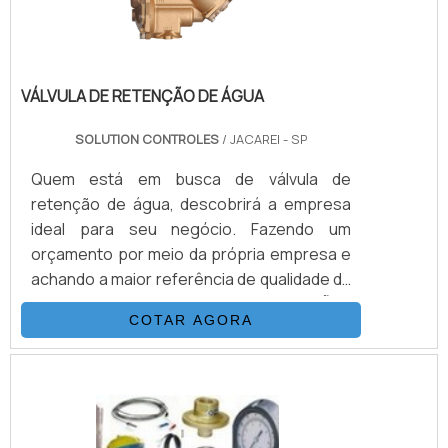
VÁLVULA DE RETENÇÃO DE ÁGUA
SOLUTION CONTROLES
/ JACAREI - SP
Quem está em busca de válvula de
retenção de água, descobrirá a empresa
ideal para seu negócio. Fazendo um
orçamento por meio da própria empresa e
achando a maior referência de qualidade da
área de atuação.MAIS INFORMAÇÕES
COTAR AGORA
RELEVANTES SOBRE VÁLVULA DE
RETENÇÃO DE ÁGUAQuem precisa de
válvula de retenção de água em uma
empresa confiável, chega até a Solution
Controles. A empresa tem em seu escopo