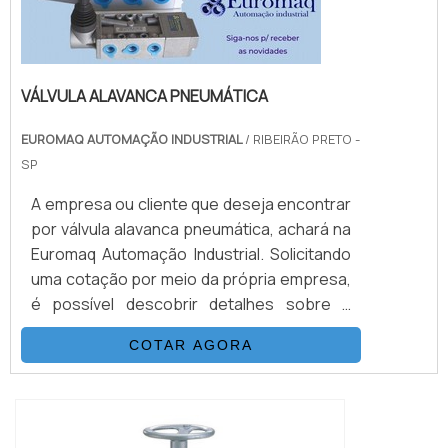
VÁLVULA ALAVANCA PNEUMÁTICA
EUROMAQ AUTOMAÇÃO INDUSTRIAL
/ RIBEIRÃO PRETO -
SP
A empresa ou cliente que deseja encontrar
por válvula alavanca pneumática, achará na
Euromaq Automação Industrial. Solicitando
uma cotação por meio da própria empresa,
é possível descobrir detalhes sobre a
melhor referência em qualidade.UM POUCO
COTAR AGORA
MAIS SOBRE A VÁLVULA ALAVANCA
PNEUMÁTICAQuem está à procura de
válvula alavanca pneumática em uma
empresa que preza pela segurança, acha a