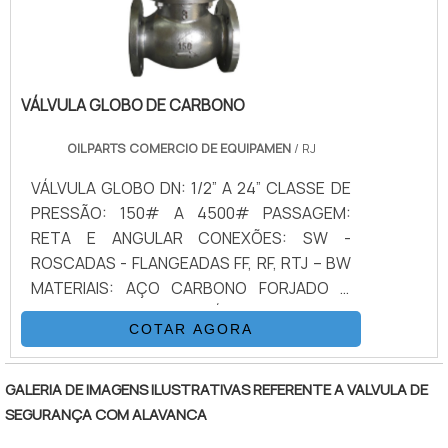
ALLOYS ESPECIAIS CONFORME CONSULTA
apontada de forma positiva no mercado
REVESTIMENTOS: PTFE / CERÂMICA, ENP...
pela seriedade e qualidade que garante o
SEDE: PTFE, RPTFE, METAL X METAL,
sucesso dos clientes de ponta a ponta.
DEVLON, PEEK, NYLON ACIONAMENTO:
VÁLVULA GLOBO DE CARBONO
ALAVANCA – CAIXA REDUTORA COM
VOLANTE LATERAL
OILPARTS COMERCIO DE EQUIPAMEN
/ RJ
VÁLVULA GLOBO DN: 1/2” A 24” CLASSE DE
PRESSÃO: 150# A 4500# PASSAGEM:
RETA E ANGULAR CONEXÕES: SW -
ROSCADAS - FLANGEADAS FF, RF, RTJ – BW
MATERIAIS: AÇO CARBONO FORJADO &
FUNDIDO – AÇO INOXIDÁVEL – DUPLEX &
COTAR AGORA
SUPER DUPLEX –
ALUMÍNIO/BRONZE/NÍQUEL – TITANIUM –
ALLOYS ESPECIAIS CONFORME CONSULTA
GALERIA DE IMAGENS ILUSTRATIVAS REFERENTE A VALVULA DE
ACIONAMENTO: MANUAL
SEGURANÇA COM ALAVANCA