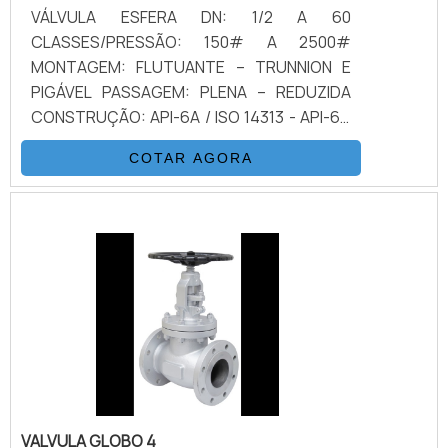
VÁLVULA ESFERA DN: 1/2 A 60
CLASSES/PRESSÃO: 150# A 2500#
MONTAGEM: FLUTUANTE – TRUNNION E
PIGÁVEL PASSAGEM: PLENA – REDUZIDA
CONSTRUÇÃO: API-6A / ISO 14313 - API-6D
/ ISO 10423 - ISO 17292 FIRE-SAFE: API607,
COTAR AGORA
API6FA e BS-6755 NACE MR0175 (ULTIMA
VERSÃO) CONEXÕES: SW – FLANGEADA FF,
RF, RTJ, BW – HUD END – ROSQUEADAS
MATERIAIS: AÇO CARBONO FORJADO &
FUNDIDO – AÇO INOXIDÁVEL – DUPLEX &
SUPER DUPLEX –
ALUMÍNIO/BRONZE/NÍQUEL – TITANIUM –
ALLOYS ESPECIAIS CONFORME CONSULTA
REVESTIMENTOS: PTFE / CERÂMICA, ENP...
SEDE: PTFE, RPTFE, METAL X METAL,
DEVLON, PEEK, NYLON ACIONAMENTO:
VALVULA GLOBO 4
ALAVANCA – CAIXA REDUTORA COM