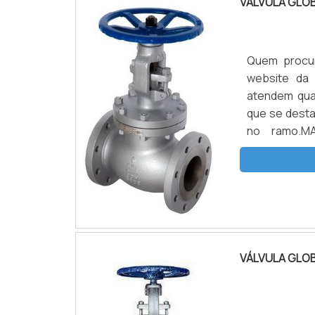
VÁLVULA GLO
Quem procur
website da 
atendem qua
que se dest
no ramo.M
FLANGEADAQu
empresa que 
VÁLVULA GLO