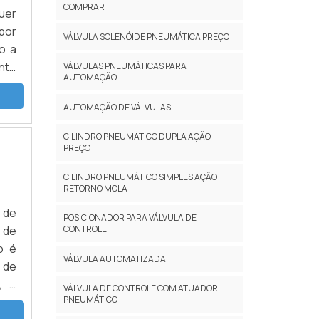
COMPRAR
uer
por
VÁLVULA SOLENÓIDE PNEUMÁTICA PREÇO
o a
ente
VÁLVULAS PNEUMÁTICAS PARA
AUTOMAÇÃO
AIS
isa
AUTOMAÇÃO DE VÁLVULAS
com
CILINDRO PNEUMÁTICO DUPLA AÇÃO
ica
PREÇO
 de
uma
CILINDRO PNEUMÁTICO SIMPLES AÇÃO
RETORNO MOLA
 de
tima
 de
POSICIONADOR PARA VÁLVULA DE
res
 de
CONTROLE
ial,
o é
VÁLVULA AUTOMATIZADA
s e
 de
hes
, o
VÁLVULA DE CONTROLE COM ATUADOR
 na
PNEUMÁTICO
 de
 uma