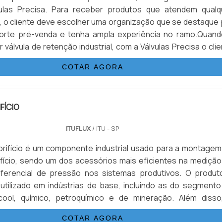
vulas Precisa. Para receber produtos que atendem qualq
 o cliente deve escolher uma organização que se destaque 
rte pré-venda e tenha ampla experiência no ramo.Quand
 válvula de retenção industrial, com a Válvulas Precisa o cli
ótima qualidade e 70 modelos de válvulas disponíveis.M
COTAR AGORA
 SOBRE VÁLVULA DE RETENÇÃO INDUSTRIALA Válvulas Prec
tratégia em produzir uma estrutura para os parceiros 
e alta qualidade onde são realizadas as atividades e logíst
FÍCIO
ara entregas em curto prazo, tudo pensando em válvula
ustrial com assertividade.Há muitas maneiras eficientes de 
ITUFLUX
/ ITU - SP
emonstrar competência, excelência e destaque em sua área
álvulas Precisa se mostra referência por ter: Produtos de úl
orifício é um componente industrial usado para a montagem
reço justo; atendimento personalizado; colaborado
ifício, sendo um dos acessórios mais eficientes na medição
nda com uma visão analítica sobre válvula de retenção industr
iferencial de pressão nos sistemas produtivos. O produt
 a exatidão em orçar com empresas que prezam por produto
tilizado em indústrias de base, incluindo as do segmento
 tenham ótima qualidade e excelente custo-benefício, detal
cool, químico, petroquímico e de mineração. Além disso
que são deixados de lado por muitas empresas que não focam
presenta inúmeras vantagens, entre as quais simplicidade
COTAR AGORA
o cliente.Isso tudo é a razão pela qual a Válvulas Precisa é