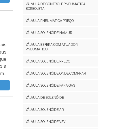
 de
VÁLVULA DE CONTROLE PNEUMÁTICA
. A
ara
BORBOLETA
 os
r o
las
VÁLVULA PNEUMÁTICA PREÇO
 de
ntes
com
VÁLVULA SOLENÓIDE NAMUR
ica
eus
 as
sto
ais
VÁLVULA ESFERA COM ATUADOR
res
PNEUMATICO
 em
eus
ação
tos
que
VÁLVULA SOLENÓIDE PREÇO
 uma
 de
o e
ade
 de
VÁLVULA SOLENÓIDE ONDE COMPRAR
os e
dos
VÁLVULA SOLENÓIDE PARA GÁS
ico
r a
VÁLVULA DE SOLENÓIDE
ão,
VÁLVULA SOLENÓIDE AR
imos
VÁLVULA SOLENÓIDE VSV1
ada