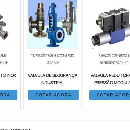
AL E
TEIPS MONTAGEM E COMERCIO
AMAZON COMERCIO E
DA
/ SP
LTDA
/ SP
REPRESENTACA
/ MT
1 2 INOX
VALVULA DE SEGURANÇA
VALVULA REDUTORA
INDUSTRIAL
PRESSÃO MODUL
GORA
COTAR AGORA
COTAR AGOR