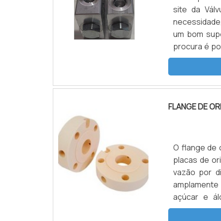
site da Vál
necessidade,
um bom supo
procura é por
encontrará 
INFORMAÇÕES
foca sua es
escritório d
FLANGE DE ORI
planejada p
retenção ind
companhia d
atuação. A V
O flange de 
geração; P
placas de or
eficientes.Ai
vazão por d
deve-se ter
amplamente u
serviços que
açúcar e ál
primordiais 
componente a
fidelização d