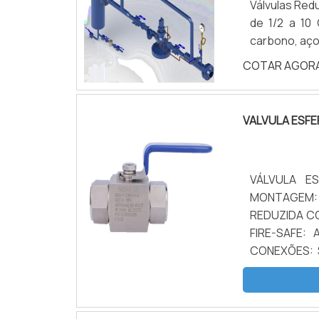
Válvulas Red
válvula propo
de 1/2 a 10
Bancada Sen
carbono, aço 
submetidas
processo ass
COTAR AGOR
eficiência
Fornecimento
fabricantes,
VALVULA ESFE
com compone
peças origi
assegurar um func
VÁLVULA E
recuperação
MONTAGEM:
restauração 
REDUZIDA CON
sistemas. E
FIRE-SAFE:
uma soluçã
CONEXÕES: 
excelência.
MATERIAIS: 
& SUPER DU
ESPECIAIS C