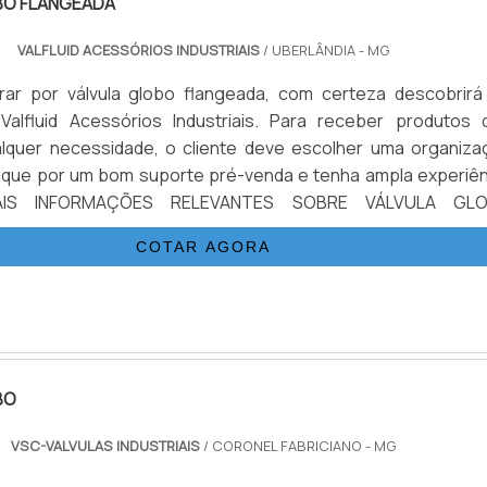
BO FLANGEADA
VALFLUID ACESSÓRIOS INDUSTRIAIS
/ UBERLÂNDIA - MG
ar por válvula globo flangeada, com certeza descobrirá
Valfluid Acessórios Industriais. Para receber produtos 
lquer necessidade, o cliente deve escolher uma organiza
aque por um bom suporte pré-venda e tenha ampla experiên
AIS INFORMAÇÕES RELEVANTES SOBRE VÁLVULA GL
em pesquisa na internet por válvula globo flangeada em 
COTAR AGORA
preza pela segurança, ...
BO
VSC-VALVULAS INDUSTRIAIS
/ CORONEL FABRICIANO - MG