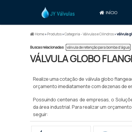
INÍCIO
Home
»
Produtos
»
Categoria - Válvulas e Cilindros
»
válvula g
Buscas relacionadas:
válvula de retenção para bomba d'água​
VÁLVULA GLOBO FLAN
Realize uma cotação de válvula globo flangeada
orçamento imediatamente com dezenas de empr
Possuindo centenas de empresas, o Soluções
da área industrial. Para realizar um orçament
seguir: