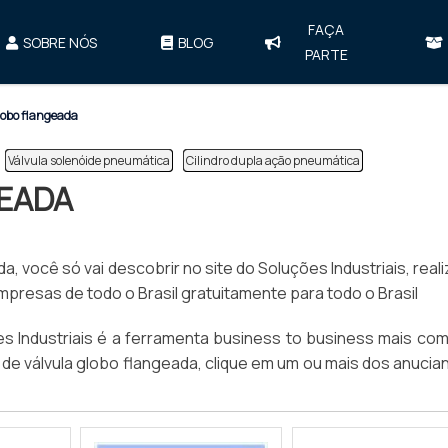
FAÇA
SOBRE NÓS
BLOG
PARTE
lobo flangeada
Válvula solenóide pneumática
Cilindro dupla ação pneumática
GEADA
, você só vai descobrir no site do Soluções Industriais, real
esas de todo o Brasil gratuitamente para todo o Brasil
 Industriais é a ferramenta business to business mais com
o de válvula globo flangeada, clique em um ou mais dos anucia