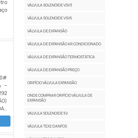
etro
VÁLVULA SOLENÓIDE VSV3
aço
são
sse
VÁLVULA SOLENÓIDE VSV5
e e
VÁLVULA DE EXPANSÃO
el.
 os
VÁLVULA DE EXPANSÃO AR CONDICIONADO
das
 de
VÁLVULA DE EXPANSÃO TERMOSTÁTICA
o e
VÁLVULA DE EXPANSÃO PREÇO
00#
uma
ORIFÍCIO VÁLVULA EXPANSÃO
A –
seus
292
o e
ONDE COMPRAR ORIFÍCIO VÁLVULA DE
ÃO)
EXPANSÃO
com
DAS
VALVULA SOLENOIDE 5V
LEX
OYS
VÁLVULA TEX2 DANFOS
...