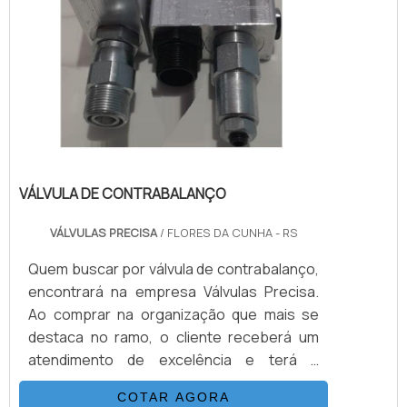
VÁLVULA DE CONTRABALANÇO
VÁLVULAS PRECISA
/ FLORES DA CUNHA - RS
Quem buscar por válvula de contrabalanço,
encontrará na empresa Válvulas Precisa.
Ao comprar na organização que mais se
destaca no ramo, o cliente receberá um
atendimento de excelência e terá a
garantia de adquirir produtos que
COTAR AGORA
solucionem qualquer demanda.Quando o