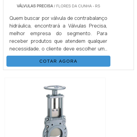
VÁLVULAS PRECISA
/ FLORES DA CUNHA - RS
Quem buscar por válvula de contrabalanço
hidráulica, encontrará a Válvulas Precisa,
melhor empresa do segmento. Para
receber produtos que atendem qualquer
necessidade, o cliente deve escolher uma
organização que se destaque por um bom
COTAR AGORA
suporte pré-venda e tenha ampla
experiência no ramo.MAIS SOBRE VÁLVULA
DE CONTRABALANÇO HIDRÁULICAQuem
quer encontrar válvula de contrabalanço
hidráulica em uma empresa inovadora,
descobre a Válvulas Preci...