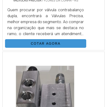
VÁLVULAS PRECISA
/ FLORES DA CUNHA - RS
Quem procurar por válvula contrabalanço
dupla, encontrará a Válvulas Precisa,
melhor empresa do segmento. Ao comprar
na organização que mais se destaca no
ramo, o cliente receberá um atendimento
de excelência e terá a garantia de adquirir
COTAR AGORA
produtos que solucionem qualquer
demanda.MAIS DETALHES SOBRE VÁLVULA
CONTRABALANÇO DUPLAQuem quer achar
válvula contrabalanço dupla em uma
empresa inovadora, encontra na Válvulas
Precisa. A companhia a...